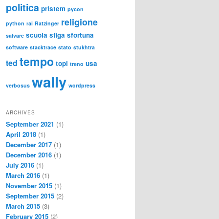
politica
pristem
pycon
religione
python
rai
Ratzinger
scuola
sfiga
sfortuna
salvare
software
stacktrace
stato
stukhtra
tempo
ted
topi
usa
treno
wally
verbosus
wordpress
ARCHIVES
September 2021
(1)
April 2018
(1)
December 2017
(1)
December 2016
(1)
July 2016
(1)
March 2016
(1)
November 2015
(1)
September 2015
(2)
March 2015
(3)
February 2015
(2)