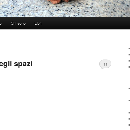
o
Chi sono
Libri
egli spazi
11