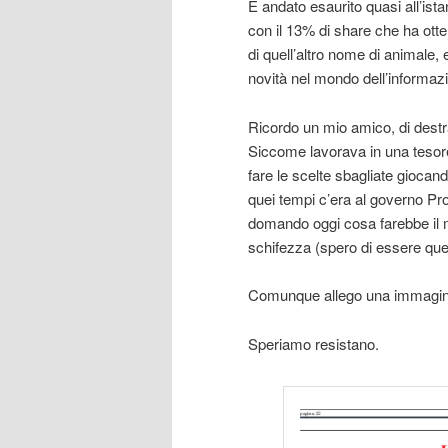
È andato esaurito quasi all’ista
con il 13% di share che ha ott
di quell’altro nome di animale,
novità nel mondo dell’informaz
Ricordo un mio amico, di destr
Siccome lavorava in una tesor
fare le scelte sbagliate gioca
quei tempi c’era al governo Pr
domando oggi cosa farebbe il 
schifezza (spero di essere que
Comunque allego una immagine 
Speriamo resistano.