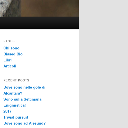
PAGES
Chi sono
Biased Bio
Libri
Articoli
RECENT POSTS
Dove sono nelle gole di
Alcantara?
Sono sulla Settimana
Enigmistica!
2017
Trivial pursuit
Dove sono ad Alesund?