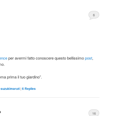
6
ence
per avermi fatto conoscere questo bellissimo
post
,
mo.
ma prima il tuo giardino”.
,
suzukimaruti
|
6
Replies
?
16