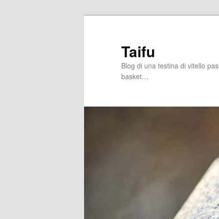
Skip
Skip
to
to
primary
secondary
Taifu
content
content
Blog di una testina di vitello pa
basket…