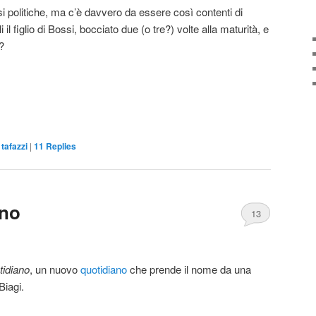
i politiche, ma c’è davvero da essere così contenti di
il figlio di Bossi, bocciato due (o tre?) volte alla maturità, e
?
,
tafazzi
|
11
Replies
ano
13
tidiano
, un nuovo
quotidiano
che prende il nome da una
Biagi.