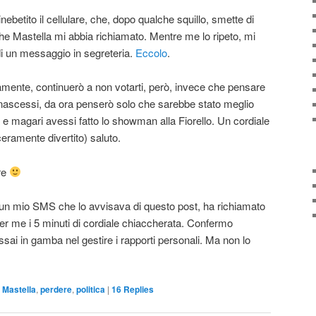
ebetito il cellulare, che, dopo qualche squillo, smette di
e Mastella mi abbia richiamato. Mentre me lo ripeto, mi
i un messaggio in segreteria.
Eccolo
.
mente, continuerò a non votarti, però, invece che pensare
nascessi, da ora penserò solo che sarebbe stato meglio
ca e magari avessi fatto lo showman alla Fiorello. Un cordiale
ceramente divertito) saluto.
re
un mio SMS che lo avvisava di questo post, ha richiamato
per me i 5 minuti di cordiale chiaccherata. Confermo
sai in gamba nel gestire i rapporti personali. Ma non lo
,
Mastella
,
perdere
,
politica
|
16
Replies