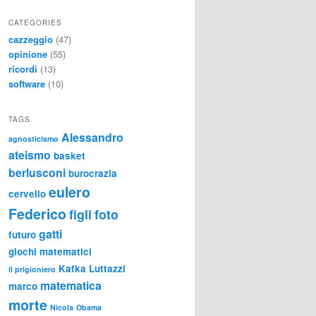
CATEGORIES
cazzeggio
(47)
opinione
(55)
ricordi
(13)
software
(10)
TAGS
Alessandro
agnosticismo
ateismo
basket
berlusconi
burocrazia
eulero
cervello
Federico
figli
foto
gatti
futuro
giochi matematici
Kafka
Luttazzi
il prigioniero
matematica
marco
morte
Nicola
Obama