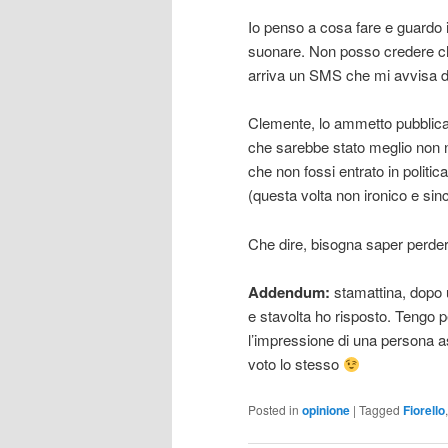
Io penso a cosa fare e guardo in
suonare. Non posso credere ch
arriva un SMS che mi avvisa d
Clemente, lo ammetto pubblica
che sarebbe stato meglio non 
che non fossi entrato in politi
(questa volta non ironico e sin
Che dire, bisogna saper perde
Addendum:
stamattina, dopo 
e stavolta ho risposto. Tengo 
l’impressione di una persona as
voto lo stesso
Posted in
opinione
|
Tagged
Fiorello