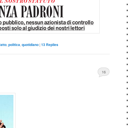
 fatto
,
politica
,
quotidiano
|
13
Replies
16