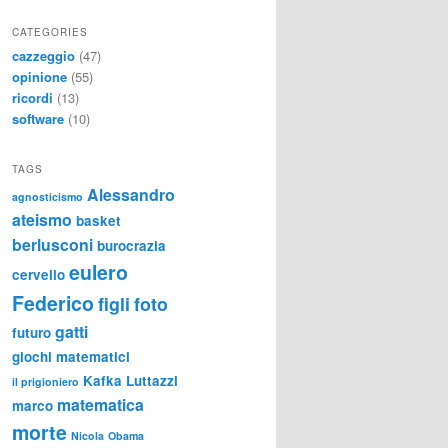
CATEGORIES
cazzeggio
(47)
opinione
(55)
ricordi
(13)
software
(10)
TAGS
Alessandro
agnosticismo
ateismo
basket
berlusconi
burocrazia
eulero
cervello
Federico
figli
foto
gatti
futuro
giochi matematici
Kafka
Luttazzi
il prigioniero
matematica
marco
morte
Nicola
Obama