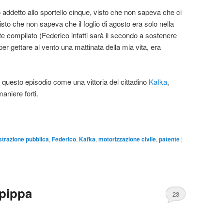
o addetto allo sportello cinque, visto che non sapeva che ci
sto che non sapeva che il foglio di agosto era solo nella
rte compilato (Federico infatti sarà il secondo a sostenere
per gettare al vento una mattinata della mia vita, era
 questo episodio come una vittoria del cittadino
Kafka
,
aniere forti.
trazione pubblica
,
Federico
,
Kafka
,
motorizzazione civile
,
patente
|
 pippa
23