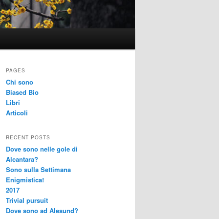
PAGES
Chi sono
Biased Bio
Libri
Articoli
RECENT POSTS
Dove sono nelle gole di
Alcantara?
Sono sulla Settimana
Enigmistica!
2017
Trivial pursuit
Dove sono ad Alesund?