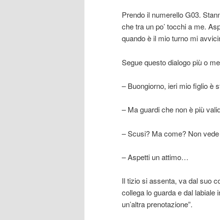
Prendo il numerello G03. Stann
che tra un po’ tocchi a me. Asp
quando è il mio turno mi avvicin
Segue questo dialogo più o me
– Buongiorno, ieri mio figlio è 
– Ma guardi che non è più val
– Scusi? Ma come? Non vede ch
– Aspetti un attimo…
Il tizio si assenta, va dal suo co
collega lo guarda e dal labiale
un’altra prenotazione”.