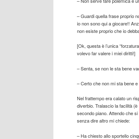
– Non serve fare polemica e ur
– Guardi quella frase proprio n
io non sono qui a giocare!! An
non esiste proprio che io debba
[Ok, questa è l’unica “forzat
volevo far valere i miei diritti!]
– Senta, se non le sta bene va
– Certo che non mi sta bene e 
Nel frattempo era calato un risp
diverbio. Tralascio la facilità 
secondo piano. Attendo che si l
senza dire altro mi chiede:
– Ha chiesto allo sportello cin