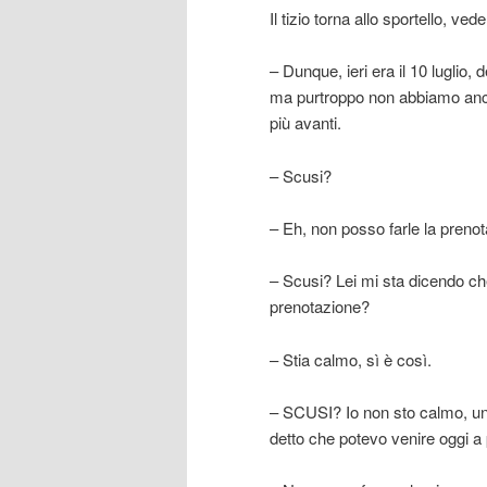
Il tizio torna allo sportello, ved
– Dunque, ieri era il 10 luglio
ma purtroppo non abbiamo ancor
più avanti.
– Scusi?
– Eh, non posso farle la prenota
– Scusi? Lei mi sta dicendo che 
prenotazione?
– Stia calmo, sì è così.
– SCUSI? Io non sto calmo, un s
detto che potevo venire oggi a