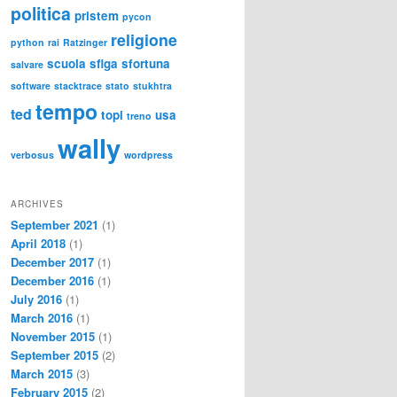
politica
pristem
pycon
religione
python
rai
Ratzinger
scuola
sfiga
sfortuna
salvare
software
stacktrace
stato
stukhtra
tempo
ted
topi
usa
treno
wally
verbosus
wordpress
ARCHIVES
September 2021
(1)
April 2018
(1)
December 2017
(1)
December 2016
(1)
July 2016
(1)
March 2016
(1)
November 2015
(1)
September 2015
(2)
March 2015
(3)
February 2015
(2)