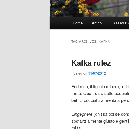
Main
Home
Articoli
Biased Bi
menu
TAG ARCHIVES:
KAFKA
Kafka rulez
Posted on
11/07/2012
Federico, il figliolo minore, ier
moto. Quattro su sette bocciat
beh… bocciatura meritata perch
L’
ingegnere
(chissà poi se sono
sostanzialmente giusto e gentil
mi fa: