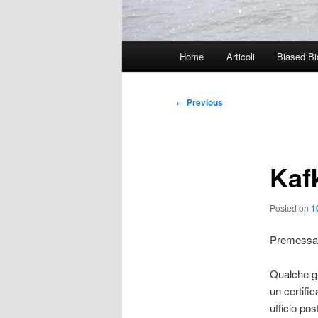
Main
Home
Articoli
Biased Bi
menu
Post
←
Previous
navigation
Kaf
Posted on
1
Premessa: 
Qualche g
un certific
ufficio pos