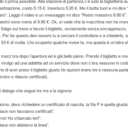
llo il prima possibile. Alla stazione di partenza c’è solo la biglietteria 
estinazione, costo 5.15 €. Inserisco 5.20 €. Me li butta fuori e mi dice 
ro”. Leggo il video e un messaggio mi dice “Resto massimo 9.90 €”.
esimi sono meno di 9.90 €. Ok, si vede che la macchina non ha mone
 Salgo sul treno e faccio il biglietto, ovviamente senza sovrapprezzo, 
. Per far questo devi essere tu a cercare il controllore e a chiederlo, a
 53 € di multa. L’ho scoperto qualche mese fa, ma questa è un’altra st
 mezz’ora dopo l’apertura ed è già bello pieno. Prendo il biglietto e me
 rivolgo ad una addetta ad un servizio dove non c’era nessuno in cod
o di aver preso il biglietto giusto (le opzioni erano tre e nessuna parl
 Amico
o rilascio certificati).
l dialogo che segue tra me e la signora:
orno, devo richiedere un certificato di nascita, la fila P è quella giusta
iace non facciamo certificati”.
me! Ho chiamato ieri!”.
piace non abbiamo la linea”.