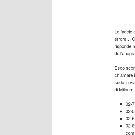
Le faccio 
errore… Ch
risponde m
dell’anagr
Esco scons
chiamare i
sede in vi
di Milano:
02-7
02-5
02-6
02-8
comu