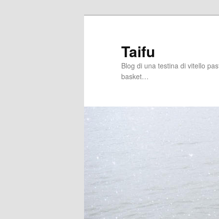
Skip
to
primary
Taifu
content
Blog di una testina di vitello pa
basket…