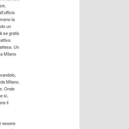
nze,
’ufficio
almeno la
solo un
 se gratis
attivo.
 attesa. Un
 a Milano
ovandolo,
 da Milano.
re. Onde
e sì,
re il
er essere