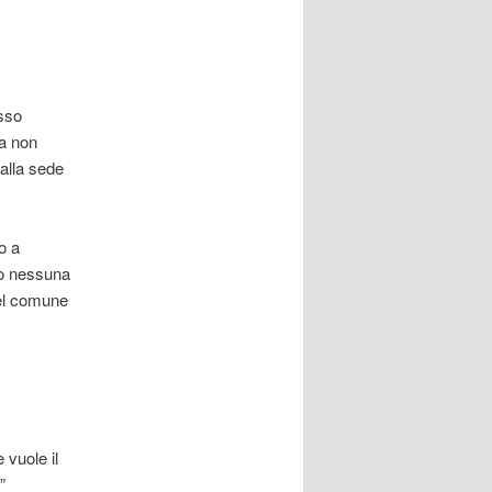
esso
ma non
alla sede
o a
vo nessuna
el comune
 vuole il
”