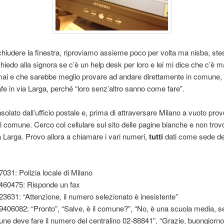
chiudere la finestra, riproviamo assieme poco per volta ma nisba, st
iedo alla signora se c’è un help desk per loro e lei mi dice che c’è 
ai e che sarebbe meglio provare ad andare direttamente in comune, 
afe in via Larga, perché “loro senz’altro sanno come fare”.
olato dall’ufficio postale e, prima di attraversare Milano a vuoto prov
l comune. Cerco col cellulare sul sito delle pagine bianche e non tro
a Larga. Provo allora a chiamare i vari numeri,
tutti
dati come sede d
7031: Polizia locale di Milano
460475: Risponde un fax
23631: “Attenzione, il numero selezionato è inesistente”
9406082: “Pronto”, “Salve, è il comune?”, “No, è una scuola media, se
ne deve fare il numero del centralino 02-88841”, “Grazie, buongiorno