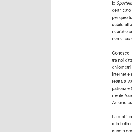
lo
Sportel
certificato
per questi
subito all’
ricerche s
non ci si
Conosco i m
tra noi cit
chilometri
internet e 
realtà a V
patronale (
niente Var
Antonio su
La mattina
mia bella 
questo ser