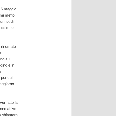
l
l 16 maggio
 mi metto
un tot di
tissimi e
ro rinomato
e
rno su
cino è in
a
 per cui
 aggiorno
er fatto la
nno attivo
 a chiamare