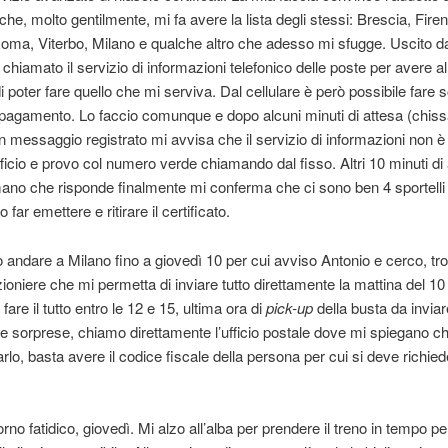
e che, molto gentilmente, mi fa avere la lista degli stessi: Brescia, Fire
oma, Viterbo, Milano e qualche altro che adesso mi sfugge. Uscito dall
 chiamato il servizio di informazioni telefonico delle poste per avere 
i poter fare quello che mi serviva. Dal cellulare è però possibile fare 
agamento. Lo faccio comunque e dopo alcuni minuti di attesa (chissà
 messaggio registrato mi avvisa che il servizio di informazioni non è 
fficio e provo col numero verde chiamando dal fisso. Altri 10 minuti di
no che risponde finalmente mi conferma che ci sono ben 4 sportelli
far emettere e ritirare il certificato.
andare a Milano fino a giovedì 10 per cui avviso Antonio e cerco, tr
ioniere che mi permetta di inviare tutto direttamente la mattina del 10
are il tutto entro le 12 e 15, ultima ora di
pick-up
della busta da invia
tre sorprese, chiamo direttamente l’ufficio postale dove mi spiegano ch
lo, basta avere il codice fiscale della persona per cui si deve richiede
iorno fatidico, giovedì. Mi alzo all’alba per prendere il treno in tempo p