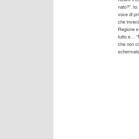
nato?”. Io:
voce di pri
che invece
Regione e 
tutto e… 
che non ci 
schermata 