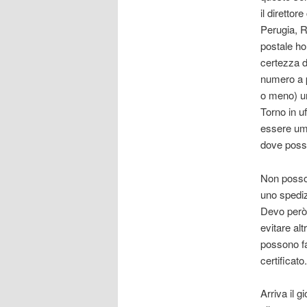
il direttor
Perugia, R
postale ho
certezza d
numero a p
o meno) un
Torno in u
essere uma
dove posso 
Non posso 
uno spediz
Devo però f
evitare al
possono far
certificato.
Arriva il g