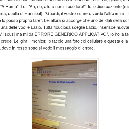
 “A Roma”. Lei: “Ah, no, allora non si può fare!”. Io le dico paziente (m
ma, quella di Hannibal): “Guardi, il vostro numero verde l’altro ieri mi 
 lo posso proprio fare”. Lei allora si accorge che uno dei dati della s
una delle voci è Lazio. Tutta fiduciosa sceglie Lazio, inserisce nuov
“Mi scusi ma mi da ERRORE GENERICO APPLICATIVO”. Io ho la fac
crede. Lei gira il monitor. Io faccio una foto col cellulare e questa è la
dove in rosso sotto si vede il messaggio di errore.