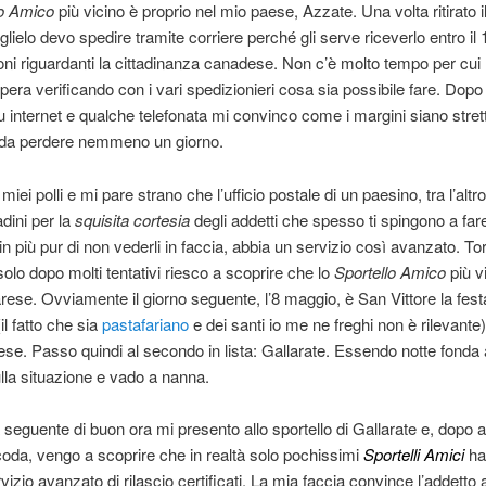
lo Amico
più vicino è proprio nel mio paese, Azzate. Una volta ritirato i
 glielo devo spedire tramite corriere perché gli serve riceverlo entro i
oni riguardanti la cittadinanza canadese. Non c’è molto tempo per cui
opera verificando con i vari spedizionieri cosa sia possibile fare. Dopo 
u internet e qualche telefonata mi convinco come i margini siano stret
a da perdere nemmeno un giorno.
iei polli e mi pare strano che l’ufficio postale di un paesino, tra l’alt
tadini per la
squisita cortesia
degli addetti che spesso ti spingono a far
 in più pur di non vederli in faccia, abbia un servizio così avanzato. To
solo dopo molti tentativi riesco a scoprire che lo
Sportello Amico
più vi
arese. Ovviamente il giorno seguente, l’8 maggio, è San Vittore la fest
il fatto che sia
pastafariano
e dei santi io me ne freghi non è rilevante)
ese. Passo quindi al secondo in lista: Gallarate. Essendo notte fonda
lla situazione e vado a nanna.
 seguente di buon ora mi presento allo sportello di Gallarate e, dopo av
coda, vengo a scoprire che in realtà solo pochissimi
Sportelli Amici
ha
vizio avanzato di rilascio certificati. La mia faccia convince l’addetto