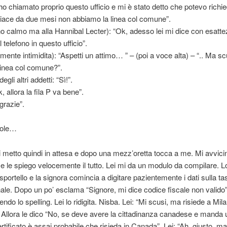
ho chiamato proprio questo ufficio e mi è stato detto che potevo richied
piace da due mesi non abbiamo la linea col comune”.
no calmo ma alla Hannibal Lecter): “Ok, adesso lei mi dice con esatte
 telefono in questo ufficio”.
rmente intimidita): “Aspetti un attimo… ” – (poi a voce alta) – “.. Ma s
 linea col comune?”.
gli altri addetti: “Sì!”.
k, allora la fila P va bene”.
grazie”.
role…
 metto quindi in attesa e dopo una mezz’oretta tocca a me. Mi avvici
a e le spiego velocemente il tutto. Lei mi da un modulo da compilare. L
sportello e la signora comincia a digitare pazientemente i dati sulla tas
ale. Dopo un po’ esclama “Signore, mi dice codice fiscale non valido”.
endo lo spelling. Lei lo ridigita. Nisba. Lei: “Mi scusi, ma risiede a Mila
Allora le dico “No, se deve avere la cittadinanza canadese e manda
 certificato è assai probabile che risieda in Canada”. Lei: “Ah, giusto, m