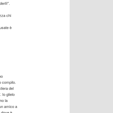
erli!”.
zza chi
cusate è
no
o compilo.
tiera del
 Io glielo
no la
 un amico a
a dove è