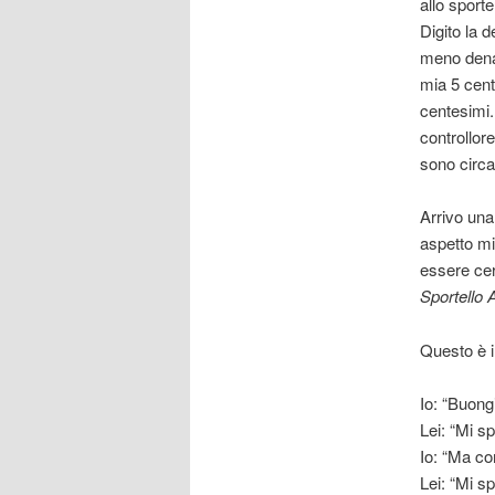
allo sporte
Digito la d
meno dena
mia 5 cent
centesimi.
controllore
sono circa
Arrivo una
aspetto mi
essere cert
Sportello
Questo è i
Io: “Buongi
Lei: “Mi sp
Io: “Ma co
Lei: “Mi s