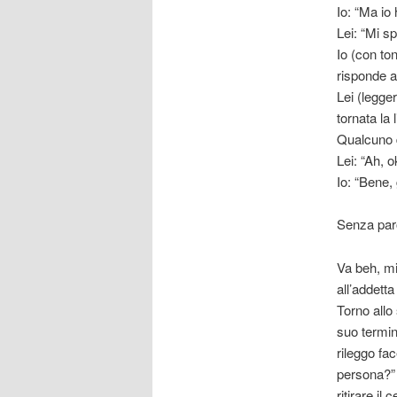
Io: “Ma io 
Lei: “Mi s
Io (con to
risponde al
Lei (legge
tornata la
Qualcuno de
Lei: “Ah, o
Io: “Bene, 
Senza pa
Va beh, mi
all’addett
Torno allo 
suo termin
rileggo fac
persona?” 
ritirare il