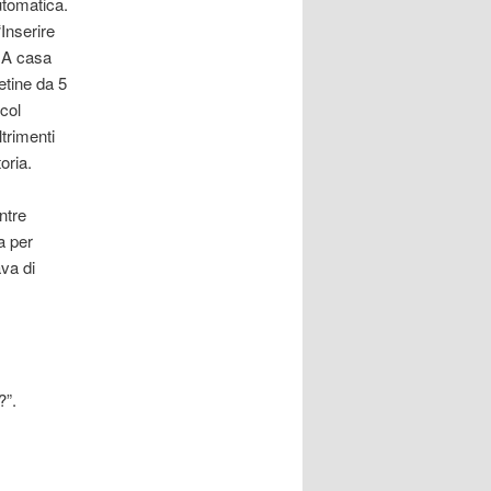
automatica.
“Inserire
 A casa
tine da 5
col
ltrimenti
oria.
ntre
a per
ava di
?”.