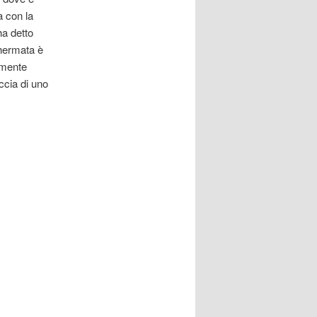
a con la
ha detto
chermata è
amente
cia di uno