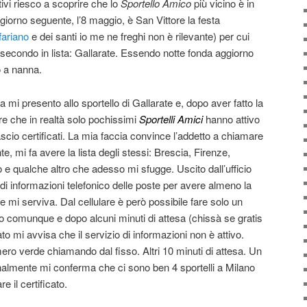
tivi riesco a scoprire che lo
Sportello Amico
più vicino è in
giorno seguente, l’8 maggio, è San Vittore la festa
fariano
e dei santi io me ne freghi non è rilevante) per cui
 secondo in lista: Gallarate. Essendo notte fonda aggiorno
o a nanna.
 mi presento allo sportello di Gallarate e, dopo aver fatto la
e che in realtà solo pochissimi
Sportelli Amici
hanno attivo
ascio certificati. La mia faccia convince l’addetto a chiamare
te, mi fa avere la lista degli stessi: Brescia, Firenze,
e qualche altro che adesso mi sfugge. Uscito dall’ufficio
 di informazioni telefonico delle poste per avere almeno la
e mi serviva. Dal cellulare è però possibile fare solo un
 comunque e dopo alcuni minuti di attesa (chissà se gratis
 mi avvisa che il servizio di informazioni non è attivo.
mero verde chiamando dal fisso. Altri 10 minuti di attesa. Un
almente mi conferma che ci sono ben 4 sportelli a Milano
e il certificato.