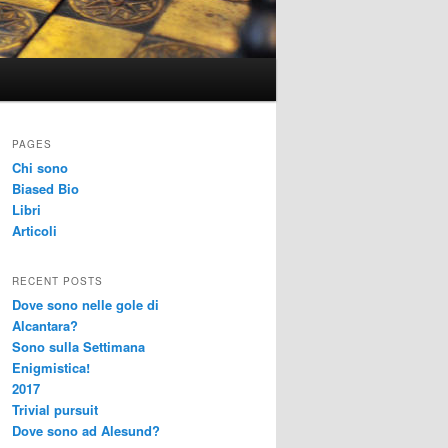
PAGES
Chi sono
Biased Bio
Libri
Articoli
RECENT POSTS
Dove sono nelle gole di
Alcantara?
Sono sulla Settimana
Enigmistica!
2017
Trivial pursuit
Dove sono ad Alesund?