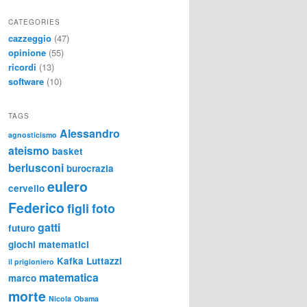
CATEGORIES
cazzeggio
(47)
opinione
(55)
ricordi
(13)
software
(10)
TAGS
Alessandro
agnosticismo
ateismo
basket
berlusconi
burocrazia
eulero
cervello
Federico
figli
foto
gatti
futuro
giochi matematici
Kafka
Luttazzi
il prigioniero
matematica
marco
morte
Nicola
Obama