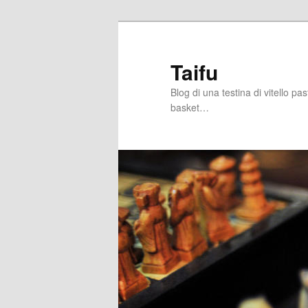
Skip
Skip
to
to
primary
secondary
Taifu
content
content
Blog di una testina di vitello pa
basket…