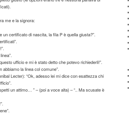
icati).
ra me e la signora:
un certificato di nascita, la fila P è quella giusta?”.
tificati”.
!”.
linea”.
uesto ufficio e mi è stato detto che potevo richiederli!”.
n abbiamo la linea col comune”.
nibal Lecter): “Ok, adesso lei mi dice con esattezza chi
ficio”.
spetti un attimo… ” – (poi a voce alta) – “.. Ma scusate è
”.
bene”.