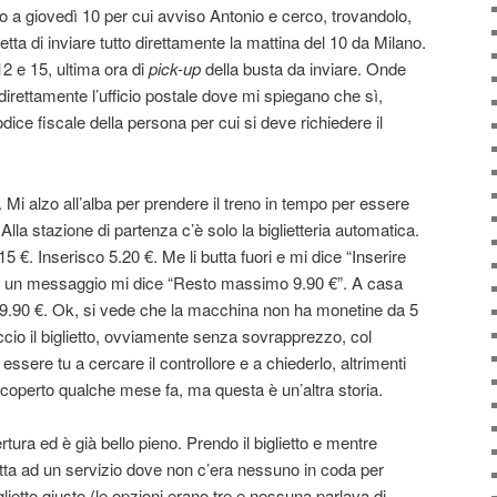
 a giovedì 10 per cui avviso Antonio e cerco, trovandolo,
ta di inviare tutto direttamente la mattina del 10 da Milano.
 12 e 15, ultima ora di
pick-up
della busta da inviare. Onde
direttamente l’ufficio postale dove mi spiegano che sì,
dice fiscale della persona per cui si deve richiedere il
ì. Mi alzo all’alba per prendere il treno in tempo per essere
. Alla stazione di partenza c’è solo la biglietteria automatica.
15 €. Inserisco 5.20 €. Me li butta fuori e mi dice “Inserire
e un messaggio mi dice “Resto massimo 9.90 €”. A casa
9.90 €. Ok, si vede che la macchina non ha monetine da 5
ccio il biglietto, ovviamente senza sovrapprezzo, col
 essere tu a cercare il controllore e a chiederlo, altrimenti
scoperto qualche mese fa, ma questa è un’altra storia.
tura ed è già bello pieno. Prendo il biglietto e mentre
tta ad un servizio dove non c’era nessuno in coda per
glietto giusto (le opzioni erano tre e nessuna parlava di