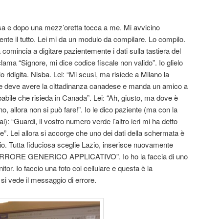
esa e dopo una mezz’oretta tocca a me. Mi avvicino
ente il tutto. Lei mi da un modulo da compilare. Lo compilo.
a comincia a digitare pazientemente i dati sulla tastiera del
ama “Signore, mi dice codice fiscale non valido”. Io glielo
lo ridigita. Nisba. Lei: “Mi scusi, ma risiede a Milano la
 se deve avere la cittadinanza canadese e manda un amico a
probabile che risieda in Canada”. Lei: “Ah, giusto, ma dove è
no, allora non si può fare!”. Io le dico paziente (ma con la
l): “Guardi, il vostro numero verde l’altro ieri mi ha detto
e”. Lei allora si accorge che uno dei dati della schermata è
io. Tutta fiduciosa sceglie Lazio, inserisce nuovamente
 ERRORE GENERICO APPLICATIVO”. Io ho la faccia di uno
itor. Io faccio una foto col cellulare e questa è la
si vede il messaggio di errore.