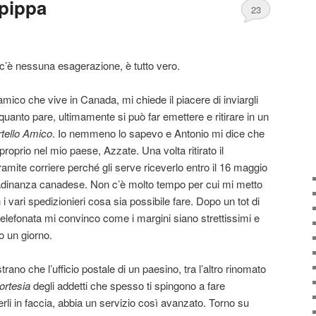
 pippa
23
c’è nessuna esagerazione, è tutto vero.
amico che vive in Canada, mi chiede il piacere di inviargli
 quanto pare, ultimamente si può far emettere e ritirare in un
tello Amico
. Io nemmeno lo sapevo e Antonio mi dice che
proprio nel mio paese, Azzate. Una volta ritirato il
tramite corriere perché gli serve riceverlo entro il 16 maggio
ittadinanza canadese. Non c’è molto tempo per cui mi metto
 i vari spedizionieri cosa sia possibile fare. Dopo un tot di
telefonata mi convinco come i margini siano strettissimi e
 un giorno.
trano che l’ufficio postale di un paesino, tra l’altro rinomato
ortesia
degli addetti che spesso ti spingono a fare
erli in faccia, abbia un servizio così avanzato. Torno su