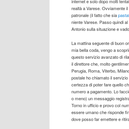
internet e solo dopo molti tenta
realtà a Varese. Ovviamente il 
patronale (il fatto che sia
pasta
niente Varese. Passo quindi al
Antonio sulla situazione e vad
La mattina seguente di buon ora
mia bella coda, vengo a scoprir
questo servizio avanzato di ril
il direttore che, molto gentilmen
Perugia, Roma, Viterbo, Milano 
postale ho chiamato il servizio
certezza di poter fare quello ch
numero a pagamento. Lo faccio
o meno) un messaggio registrato
Torno in ufficio e provo col nu
essere umano che risponde fin
dove posso far emettere e ritirar