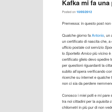
Kafka mi fa una
Posted on
10/05/2012
Premessa: in questo post non 
Qualche giorno fa
Antonio
, un 
un certificato di nascita che, a
ufficio postale col servizio
Spor
lo
Sportello Amico
più vicino è 
certificato glielo devo spedire 
per questioni riguardanti la c
subito all’opera verificando con
ricerche su internet e qualche 
non ci sia da perdere nemmeno
Conosco i miei polli e mi pare s
tra noi cittadini per la
squisita c
chilometri in più pur di non ved