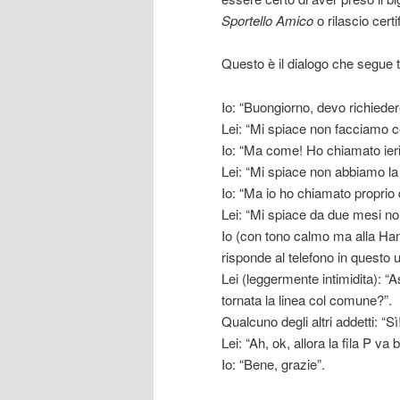
Sportello Amico
o rilascio certif
Questo è il dialogo che segue t
Io: “Buongiorno, devo richiedere 
Lei: “Mi spiace non facciamo cer
Io: “Ma come! Ho chiamato ieri
Lei: “Mi spiace non abbiamo la 
Io: “Ma io ho chiamato proprio q
Lei: “Mi spiace da due mesi no
Io (con tono calmo ma alla Han
risponde al telefono in questo uf
Lei (leggermente intimidita): “A
tornata la linea col comune?”.
Qualcuno degli altri addetti: “Sì!
Lei: “Ah, ok, allora la fila P va 
Io: “Bene, grazie”.