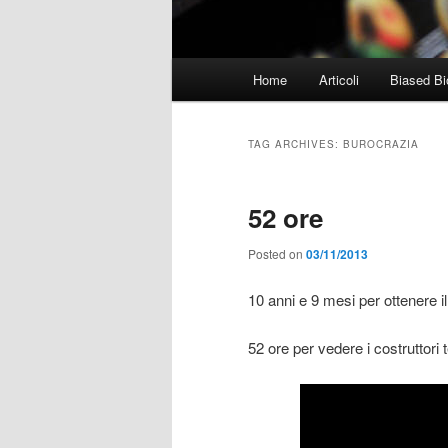
Main
Home
Articoli
Biased Bi
menu
TAG ARCHIVES:
BUROCRAZIA
52 ore
Posted on
03/11/2013
10 anni e 9 mesi per ottenere i
52 ore per vedere i costruttori