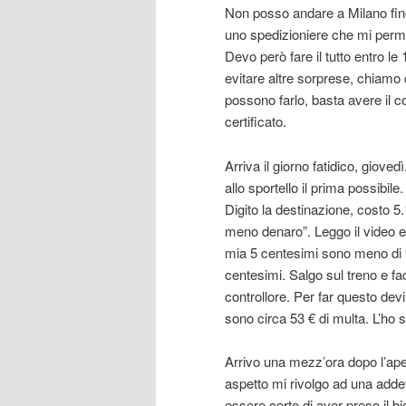
Non posso andare a Milano fino
uno spedizioniere che mi permet
Devo però fare il tutto entro le
evitare altre sorprese, chiamo 
possono farlo, basta avere il co
certificato.
Arriva il giorno fatidico, gioved
allo sportello il prima possibile
Digito la destinazione, costo 5.
meno denaro”. Leggo il video 
mia 5 centesimi sono meno di 
centesimi. Salgo sul treno e fa
controllore. Per far questo devi
sono circa 53 € di multa. L’ho 
Arrivo una mezz’ora dopo l’aper
aspetto mi rivolgo ad una adde
essere certo di aver preso il bi