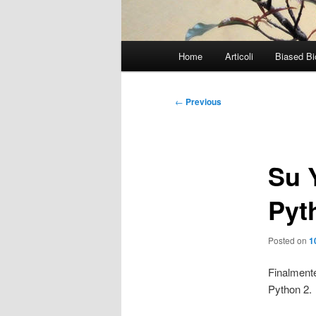
Main
Home
Articoli
Biased Bi
menu
Post
←
Previous
navigation
Su 
Pyt
Posted on
1
Finalmente
Python 2.