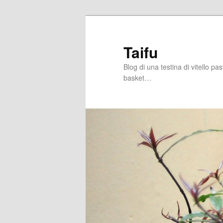
Skip
to
primary
Taifu
content
Blog di una testina di vitello pa
basket…