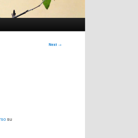
Next
→
rso
su