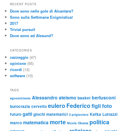
RECENT POSTS
Dove sono nelle gole di Alcantara?
Sono sulla Settimana Enigmistica!
2017
Trivial pursuit
Dove sono ad Alesund?
CATEGORIES
cazzeggio
(47)
opinione
(55)
ricordi
(13)
software
(10)
TAGS
Alessandro
ateismo
berlusconi
basket
agnosticismo
eulero
Federico
figli
foto
burocrazia
cervello
gatti
futuro
giochi matematici
Kafka
Luttazzi
il prigioniero
morte
politica
matematica
marco
Nicola
Obama
religione