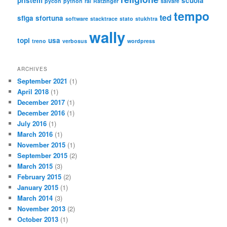
pristem
scuola
pycon
python
rai
Ratzinger
salvare
tempo
ted
sfiga
sfortuna
software
stacktrace
stato
stukhtra
wally
topi
usa
treno
verbosus
wordpress
ARCHIVES
September 2021
(1)
April 2018
(1)
December 2017
(1)
December 2016
(1)
July 2016
(1)
March 2016
(1)
November 2015
(1)
September 2015
(2)
March 2015
(3)
February 2015
(2)
January 2015
(1)
March 2014
(3)
November 2013
(2)
October 2013
(1)