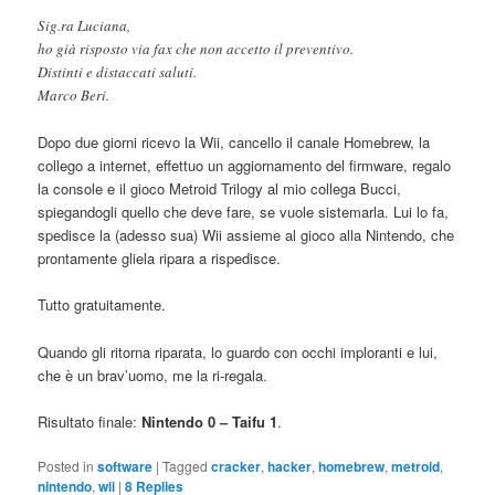
Sig.ra Luciana,
ho già risposto via fax che non accetto il preventivo.
Distinti e distaccati saluti.
Marco Beri.
Dopo due giorni ricevo la Wii, cancello il canale Homebrew, la
collego a internet, effettuo un aggiornamento del firmware, regalo
la console e il gioco Metroid Trilogy al mio collega Bucci,
spiegandogli quello che deve fare, se vuole sistemarla. Lui lo fa,
spedisce la (adesso sua) Wii assieme al gioco alla Nintendo, che
prontamente gliela ripara a rispedisce.
Tutto gratuitamente.
Quando gli ritorna riparata, lo guardo con occhi imploranti e lui,
che è un brav’uomo, me la ri-regala.
Risultato finale:
Nintendo 0 – Taifu 1
.
Posted in
software
|
Tagged
cracker
,
hacker
,
homebrew
,
metroid
,
nintendo
,
wii
|
8
Replies