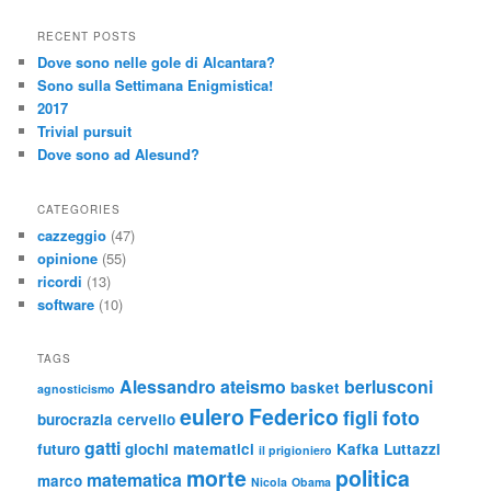
RECENT POSTS
Dove sono nelle gole di Alcantara?
Sono sulla Settimana Enigmistica!
2017
Trivial pursuit
Dove sono ad Alesund?
CATEGORIES
cazzeggio
(47)
opinione
(55)
ricordi
(13)
software
(10)
TAGS
Alessandro
ateismo
berlusconi
basket
agnosticismo
eulero
Federico
figli
foto
burocrazia
cervello
gatti
futuro
giochi matematici
Kafka
Luttazzi
il prigioniero
morte
politica
matematica
marco
Nicola
Obama