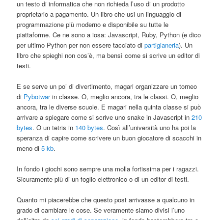
un testo di informatica che non richieda l’uso di un prodotto
proprietario a pagamento. Un libro che usi un linguaggio di
programmazione più moderno e disponibile su tutte le
piattaforme. Ce ne sono a iosa: Javascript, Ruby, Python (e dico
per ultimo Python per non essere tacciato di
partigianeria
). Un
libro che spieghi non cos’è, ma bensì come si scrive un editor di
testi.
E se serve un po’ di divertimento, magari organizzare un torneo
di
Pybotwar
in classe. O, meglio ancora, tra le classi. O, meglio
ancora, tra le diverse scuole. E magari nella quinta classe si può
arrivare a spiegare come si scrive uno snake in Javascript in
210
bytes
. O un tetris in
140 bytes
. Così all’università uno ha poi la
speranza di capire come scrivere un buon giocatore di scacchi in
meno di
5 kb
.
In fondo i giochi sono sempre una molla fortissima per i ragazzi.
Sicuramente più di un foglio elettronico o di un editor di testi.
Quanto mi piacerebbe che questo post arrivasse a qualcuno in
grado di cambiare le cose. Se veramente siamo divisi l’uno