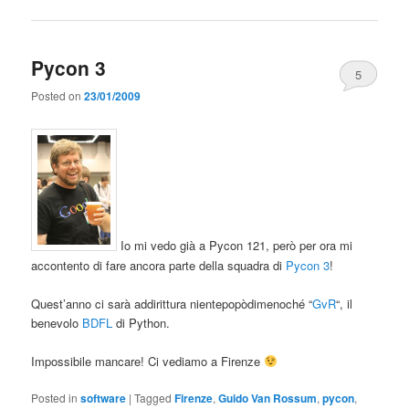
Pycon 3
5
Posted on
23/01/2009
Io mi vedo già a Pycon 121, però per ora mi
accontento di fare ancora parte della squadra di
Pycon 3
!
Quest’anno ci sarà addirittura nientepopòdimenoché “
GvR
“, il
benevolo
BDFL
di Python.
Impossibile mancare! Ci vediamo a Firenze
Posted in
software
|
Tagged
Firenze
,
Guido Van Rossum
,
pycon
,