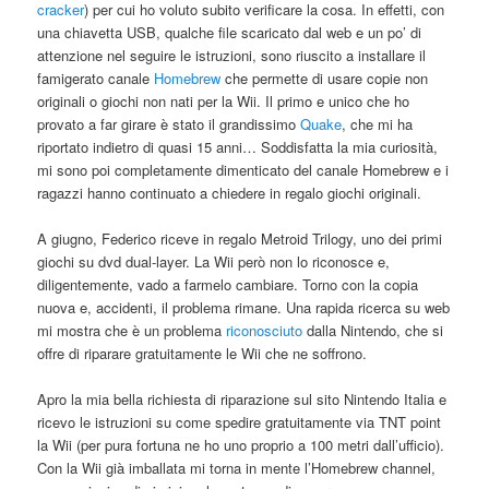
cracker
) per cui ho voluto subito verificare la cosa. In effetti, con
una chiavetta USB, qualche file scaricato dal web e un po’ di
attenzione nel seguire le istruzioni, sono riuscito a installare il
famigerato canale
Homebrew
che permette di usare copie non
originali o giochi non nati per la Wii. Il primo e unico che ho
provato a far girare è stato il grandissimo
Quake
, che mi ha
riportato indietro di quasi 15 anni… Soddisfatta la mia curiosità,
mi sono poi completamente dimenticato del canale Homebrew e i
ragazzi hanno continuato a chiedere in regalo giochi originali.
A giugno, Federico riceve in regalo Metroid Trilogy, uno dei primi
giochi su dvd dual-layer. La Wii però non lo riconosce e,
diligentemente, vado a farmelo cambiare. Torno con la copia
nuova e, accidenti, il problema rimane. Una rapida ricerca su web
mi mostra che è un problema
riconosciuto
dalla Nintendo, che si
offre di riparare gratuitamente le Wii che ne soffrono.
Apro la mia bella richiesta di riparazione sul sito Nintendo Italia e
ricevo le istruzioni su come spedire gratuitamente via TNT point
la Wii (per pura fortuna ne ho uno proprio a 100 metri dall’ufficio).
Con la Wii già imballata mi torna in mente l’Homebrew channel,