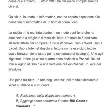
come ci è arrivato). E Word 2010 ha dei menù completamente
diversi.
Quindi io, laureato in informatica, non ho saputo rispondere alla
domanda di informatica di un libro di prima liceo.
La rabbia mi è montata dentro in un modo così forte che ho
cominciato a sfogliare il resto del libro. Un modulo è dedicato
all’architettura dei computer. Uno a Windows. Uno a Word. Uno a
Excel. Uno a Internet (lascio al lettore come esercizio intuire
quale browser viene usato per le schermate di esempio). Uno agli
algoritmi. Infine gli ultimi quattro sono dedicati a Pascal. Nel cd-
rom allegato al libro c’è una versione di Dev-Pascal: un .exe per
Windows.
Una perla tra tutte. In uno degli esercizi del modulo dedicato a
Word si chiede allo studente:
A) Posizionati nella diapositiva numero 4
B) Aggiungi come sottotitolo il testo “
Bill Gates e
Windows…
“