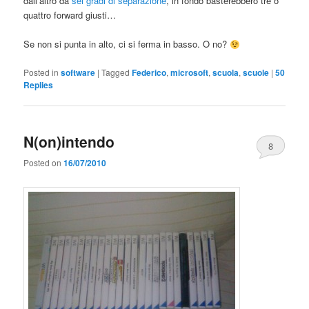
dall’altro da
sei gradi di separazione
, in fondo basterebbero tre o
quattro forward giusti…
Se non si punta in alto, ci si ferma in basso. O no?
Posted in
software
|
Tagged
Federico
,
microsoft
,
scuola
,
scuole
|
50
Replies
N(on)intendo
8
Posted on
16/07/2010