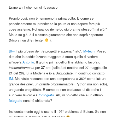
Erano anni che non ci ricascavo.
Proprio così, non è nemmeno la prima volta. E come se
periodicamente mi prendesse la paura di non sapere fare più
cose assieme. Poi quando riemergo giuro a me stesso “mai più!”.
Ma lo so già: è il classico giuramento che non saprò rispettare
(Nicola non dire niente!
).
Btw
il più grosso dei tre progetti è appena “nato”:
Mytech
. Posso
dire che la soddisfazione maggiore è stata quella di vedere
all’opera
Antonio
. Il giorno prima dell’online abbiamo lavorato
ininterrottamente
per
37
ore (dalle 8 di mattina del 27 maggio alle
21 del 28), lui a Modena e io a Buguggiate, in continuo contatto
IM
. Mai visto nessuno con una competenza a 360° come lui: un
grande designer, un grande programmatore (Python ma non solo),
un grande progettista. E come se non bastasse lui dice che il
suo vero lavoro è il
fontografo
. Ah, vi ho detto che è un ottimo
fotografo
nonché chitarrista?
Incidentalmente oggi è uscito il 197° problema di Eulero. Se non
mi distraevo stavolta salivo sul podio