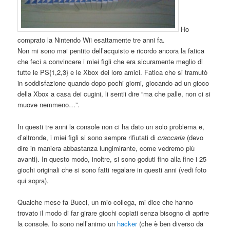
Ho
comprato la Nintendo Wii esattamente tre anni fa.
Non mi sono mai pentito dell’acquisto e ricordo ancora la fatica
che feci a convincere i miei figli che era sicuramente meglio di
tutte le PS{1,2,3} e le Xbox dei loro amici. Fatica che si tramutò
in soddisfazione quando dopo pochi giorni, giocando ad un gioco
della Xbox a casa dei cugini, li sentii dire “ma che palle, non ci si
muove nemmeno…”.
In questi tre anni la console non ci ha dato un solo problema e,
d’altronde, i miei figli si sono sempre rifiutati di
craccarla
(devo
dire in maniera abbastanza lungimirante, come vedremo più
avanti). In questo modo, inoltre, si sono goduti fino alla fine i 25
giochi originali che si sono fatti regalare in questi anni (vedi foto
qui sopra).
Qualche mese fa Bucci, un mio collega, mi dice che hanno
trovato il modo di far girare giochi copiati senza bisogno di aprire
la console. Io sono nell’animo un
hacker
(che è ben diverso da