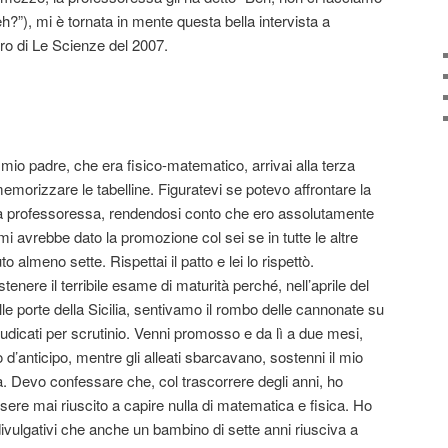
), mi è tornata in mente questa bella intervista a
ro di Le Scienze del 2007.
mio padre, che era fisico-matematico, arrivai alla terza
morizzare le tabelline. Figuratevi se potevo affrontare la
mia professoressa, rendendosi conto che ero assolutamente
i avrebbe dato la promozione col sei se in tutte le altre
 almeno sette. Rispettai il patto e lei lo rispettò.
enere il terribile esame di maturità perché, nell’aprile del
 alle porte della Sicilia, sentivamo il rombo delle cannonate su
icati per scrutinio. Venni promosso e da lì a due mesi,
d’anticipo, mentre gli alleati sbarcavano, sostenni il mio
a. Devo confessare che, col trascorrere degli anni, ho
ere mai riuscito a capire nulla di matematica e fisica. Ho
 divulgativi che anche un bambino di sette anni riusciva a