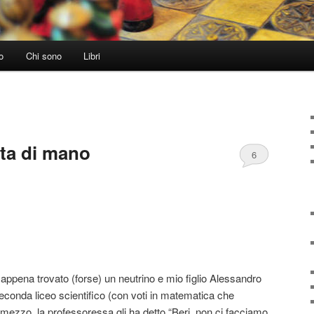
o
Chi sono
Libri
ata di mano
6
appena trovato (forse) un neutrino e mio figlio Alessandro
conda liceo scientifico (con voti in matematica che
 mezzo, la professoressa gli ha detto “Beri, non ci facciamo