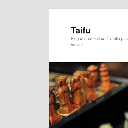
Skip
Skip
to
to
primary
secondary
Taifu
content
content
Blog di una testina di vitello pa
basket…