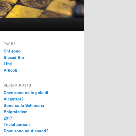
PAGES
Chi sono
Biased Bio
Libri
Articoli
RECENT POSTS
Dove sono nelle gole di
Alcantara?
Sono sulla Settimana
Enigmistica!
2017
Trivial pursuit
Dove sono ad Alesund?