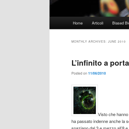
Main
Home
Articoli
Biased Bi
menu
MONTHLY ARCHIVES:
JUNE 2010
L’infinito a port
Posted on
11/06/2010
Visto che hanno 
ha passato indenne anche la se
spaziano dal 3 e mezzo all’8 e