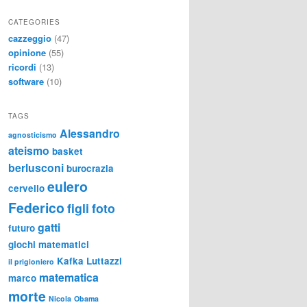
CATEGORIES
cazzeggio
(47)
opinione
(55)
ricordi
(13)
software
(10)
TAGS
Alessandro
agnosticismo
ateismo
basket
berlusconi
burocrazia
eulero
cervello
Federico
figli
foto
gatti
futuro
giochi matematici
Kafka
Luttazzi
il prigioniero
matematica
marco
morte
Nicola
Obama