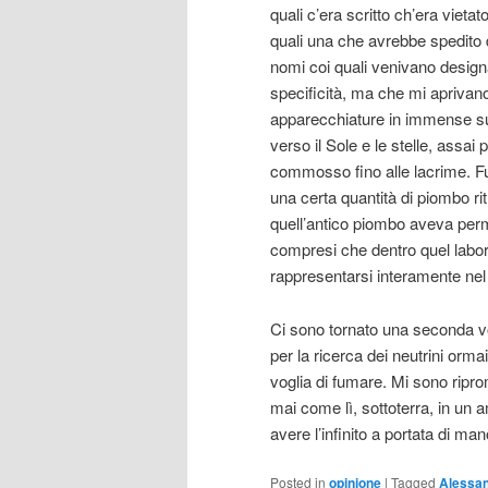
quali c’era scritto ch’era vieta
quali una che avrebbe spedito d
nomi coi quali venivano designa
specificità, ma che mi aprivano
apparecchiature in immense sug
verso il Sole e le stelle, assai
commosso fino alle lacrime. F
una certa quantità di piombo ri
quell’antico piombo aveva perm
compresi che dentro quel labora
rappresentarsi interamente nel
Ci sono tornato una seconda vo
per la ricerca dei neutrini orm
voglia di fumare. Mi sono ripr
mai come lì, sottoterra, in un 
avere l’infinito a portata di man
Posted in
opinione
|
Tagged
Alessa