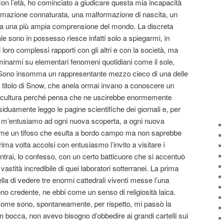
on l’età, ho cominciato a giudicare questa mia incapacità
mazione connaturata, una malformazione di nascita, un
a una più ampia comprensione del mondo. La discreta
le sono in possesso riesce infatti solo a spiegarmi, in
loro complessi rapporti con gli altri e con la società, ma
inarmi su elementari fenomeni quotidiani come il sole,
uoco. Sono insomma un rappresentante mezzo cieco di una delle
n titolo di Snow, che anela ormai invano a conoscere un
ra cultura perché pensa che ne uscirebbe enormemente
ssiduamente leggo le pagine scientifiche dei giornali e, per
, m’entusiamo ad ogni nuova scoperta, a ogni nuova
ome un tifoso che esulta a bordo campo ma non saprebbe
rima volta accolsi con entusiasmo l’invito a visitare i
ntrai, lo confesso, con un certo batticuore che si accentuò
astità incredibile di quei laboratori sotterranei. La prima
la di vedere tre enormi cattedrali viventi messe l’una
ono credente, ne ebbi come un senso di religiosità laica.
come sono, spontaneamente, per rispetto, mi passò la
 in bocca, non avevo bisogno d’obbedire ai grandi cartelli sui