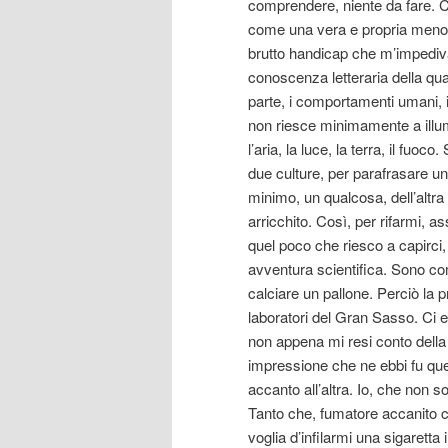
comprendere, niente da fare. C
come una vera e propria meno
brutto handicap che m’impediv
conoscenza letteraria della qua
parte, i comportamenti umani, i 
non riesce minimamente a illum
l’aria, la luce, la terra, il f
due culture, per parafrasare u
minimo, un qualcosa, dell’alt
arricchito. Così, per rifarmi, a
quel poco che riesco a capirci
avventura scientifica. Sono c
calciare un pallone. Perciò la p
laboratori del Gran Sasso. Ci e
non appena mi resi conto della v
impressione che ne ebbi fu quel
accanto all’altra. Io, che non s
Tanto che, fumatore accanito 
voglia d’infilarmi una sigaretta