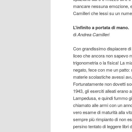
mancare nessuna emozione, eh?”
Camilleri che lessi su un nume
L’infinito a portata di mano.
di
Andrea Camilleri
Con grandissimo dispiacere di 
liceo che ancora non sapevo me
trigonometria o la fisica! La 
negato, fece con me un patto: m
materie scolastiche avessi avuto
Fortunatamente non dovetti sost
1943, gli eserciti alleati erano
Lampedusa, e quindi fummo giud
chiamato alle armi con un anno 
vero esame di maturità alla vit
sempre più rimpianto di non ess
persino tentato di leggere libri