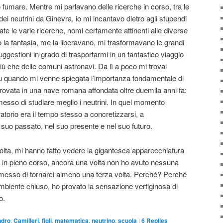
to fumare. Mentre mi parlavano delle ricerche in corso, tra le
ei neutrini da Ginevra, io mi incantavo dietro agli stupendi
te le varie ricerche, nomi certamente attinenti alle diverse
 la fantasia, me la liberavano, mi trasformavano le grandi
gestioni in grado di trasportarmi in un fantastico viaggio
 più che delle comuni astronavi. Da lì a poco mi trovai
u quando mi venne spiegata l’importanza fondamentale di
trovata in una nave romana affondata oltre duemila anni fa:
esso di studiare meglio i neutrini. In quel momento
torio era il tempo stesso a concretizzarsi, a
 suo passato, nel suo presente e nel suo futuro.
lta, mi hanno fatto vedere la gigantesca apparecchiatura
ai in pieno corso, ancora una volta non ho avuto nessuna
omesso di tornarci almeno una terza volta. Perché? Perché
ambiente chiuso, ho provato la sensazione vertiginosa di
o.
ndro
,
Camilleri
,
figli
,
matematica
,
neutrino
,
scuola
|
6
Replies