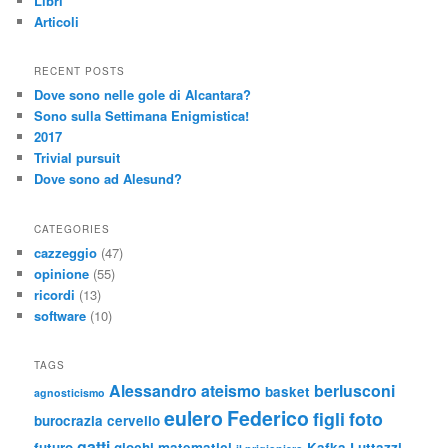
Libri
Articoli
RECENT POSTS
Dove sono nelle gole di Alcantara?
Sono sulla Settimana Enigmistica!
2017
Trivial pursuit
Dove sono ad Alesund?
CATEGORIES
cazzeggio
(47)
opinione
(55)
ricordi
(13)
software
(10)
TAGS
Alessandro
ateismo
berlusconi
basket
agnosticismo
eulero
Federico
figli
foto
burocrazia
cervello
gatti
futuro
giochi matematici
Kafka
Luttazzi