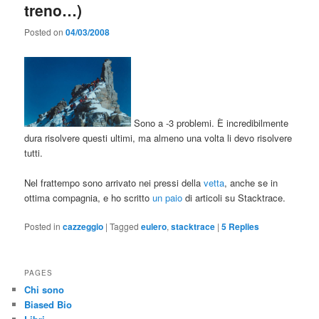
treno…)
Posted on
04/03/2008
Sono a -3 problemi. È incredibilmente
dura risolvere questi ultimi, ma almeno una volta li devo risolvere
tutti.
Nel frattempo sono arrivato nei pressi della
vetta
, anche se in
ottima compagnia, e ho scritto
un
paio
di articoli su Stacktrace.
Posted in
cazzeggio
|
Tagged
eulero
,
stacktrace
|
5
Replies
PAGES
Chi sono
Biased Bio