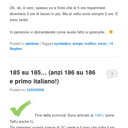
Ok, ok, è vero, spesso va a finire che le 5 ore risparmiate
diventano 3 ore di lavoro in più. Ma al netto sono sempre 2 ore. E
sono tante!
In pensione vi domanderete come avete fatto a sprecarle…
Posted in
opinione
|
Tagged
symbolics
,
tempo
,
traffico
,
treno
|
15
Replies
185 su 185… (anzi 186 su 186
7
e primo italiano!)
Posted on
12/03/2008
Fine della scimma! Sono arrivato al
100%
(sono
Taifu anche lì).
Tra parentesi questa specie di “V” verde è il logo che salta fuori