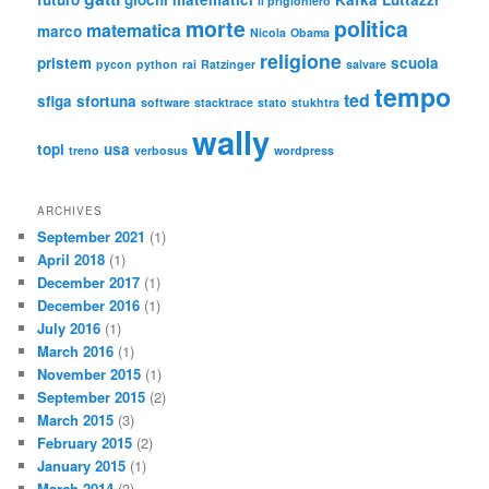
il prigioniero
morte
politica
matematica
marco
Nicola
Obama
religione
pristem
scuola
pycon
python
rai
Ratzinger
salvare
tempo
ted
sfiga
sfortuna
software
stacktrace
stato
stukhtra
wally
topi
usa
treno
verbosus
wordpress
ARCHIVES
September 2021
(1)
April 2018
(1)
December 2017
(1)
December 2016
(1)
July 2016
(1)
March 2016
(1)
November 2015
(1)
September 2015
(2)
March 2015
(3)
February 2015
(2)
January 2015
(1)
March 2014
(3)