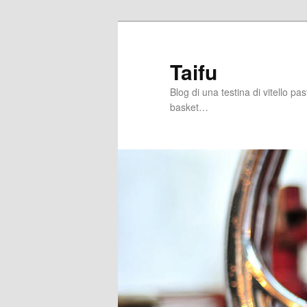
Skip
Skip
to
to
primary
secondary
Taifu
content
content
Blog di una testina di vitello pa
basket…