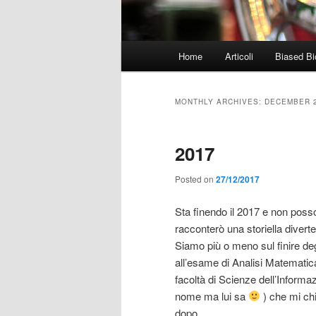
Main
Home
Articoli
Biased Bi
menu
MONTHLY ARCHIVES:
DECEMBER 
2017
Posted on
27/12/2017
Sta finendo il 2017 e non posso
racconterò una storiella diverte
Siamo più o meno sul finire deg
all’esame di Analisi Matematica
facoltà di Scienze dell’Informaz
nome ma lui sa
) che mi chi
dopo.