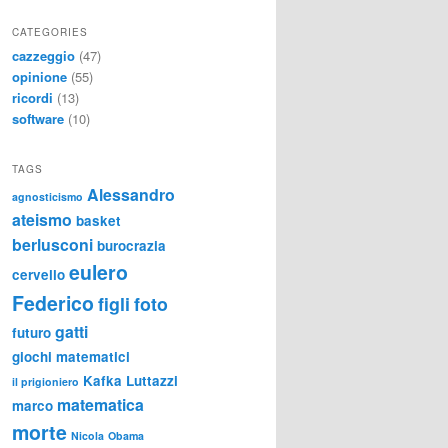
CATEGORIES
cazzeggio
(47)
opinione
(55)
ricordi
(13)
software
(10)
TAGS
Alessandro
agnosticismo
ateismo
basket
berlusconi
burocrazia
eulero
cervello
Federico
figli
foto
gatti
futuro
giochi matematici
Kafka
Luttazzi
il prigioniero
matematica
marco
morte
Nicola
Obama