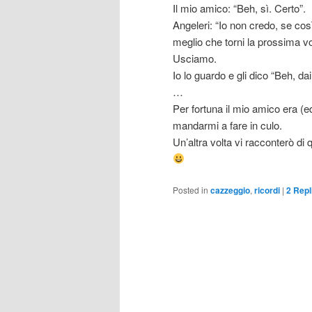
Il mio amico: “Beh, sì. Certo”.
Angeleri: “Io non credo, se così
meglio che torni la prossima vo
Usciamo.
Io lo guardo e gli dico “Beh, da
…
Per fortuna il mio amico era (e
mandarmi a fare in culo.
Un’altra volta vi racconterò di 
Posted in
cazzeggio
,
ricordi
|
2
Repl