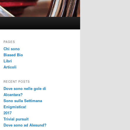
PAGES
Chi sono
Biased Bio
Libri
Articoli
RECENT POSTS
Dove sono nelle gole di
Alcantara?
Sono sulla Settimana
Enigmistica!
2017
Trivial pursuit
Dove sono ad Alesund?