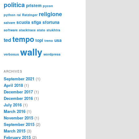
politica
pristem
pycon
religione
python
rai
Ratzinger
scuola
sfiga
sfortuna
salvare
software
stacktrace
stato
stukhtra
tempo
ted
topi
usa
treno
wally
verbosus
wordpress
ARCHIVES
September 2021
(1)
April 2018
(1)
December 2017
(1)
December 2016
(1)
July 2016
(1)
March 2016
(1)
November 2015
(1)
September 2015
(2)
March 2015
(3)
February 2015
(2)