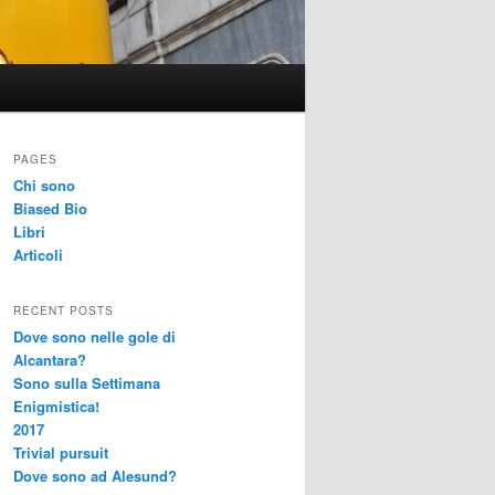
PAGES
Chi sono
Biased Bio
Libri
Articoli
RECENT POSTS
Dove sono nelle gole di
Alcantara?
Sono sulla Settimana
Enigmistica!
2017
Trivial pursuit
Dove sono ad Alesund?