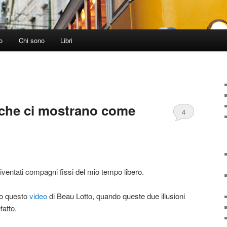
o
Chi sono
Libri
e che ci mostrano come
4
ventati compagni fissi del mio tempo libero.
do questo
video
di Beau Lotto, quando queste due illusioni
fatto.