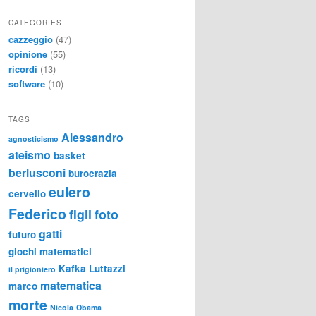
CATEGORIES
cazzeggio
(47)
opinione
(55)
ricordi
(13)
software
(10)
TAGS
Alessandro
agnosticismo
ateismo
basket
berlusconi
burocrazia
eulero
cervello
Federico
figli
foto
gatti
futuro
giochi matematici
Kafka
Luttazzi
il prigioniero
matematica
marco
morte
Nicola
Obama