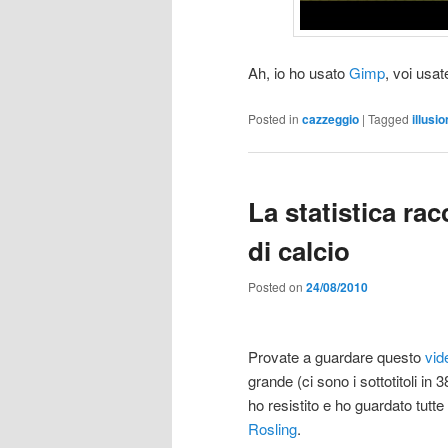
Ah, io ho usato
Gimp
, voi usat
Posted in
cazzeggio
|
Tagged
illusio
La statistica ra
di calcio
Posted on
24/08/2010
Provate a guardare questo
vid
grande (ci sono i sottotitoli in 
ho resistito e ho guardato tutt
Rosling
.