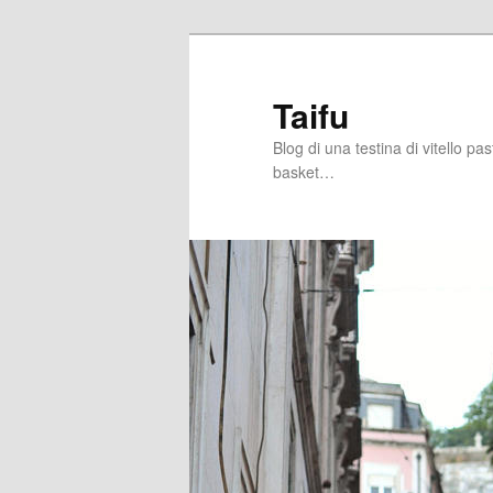
Skip
Skip
to
to
primary
secondary
Taifu
content
content
Blog di una testina di vitello pa
basket…