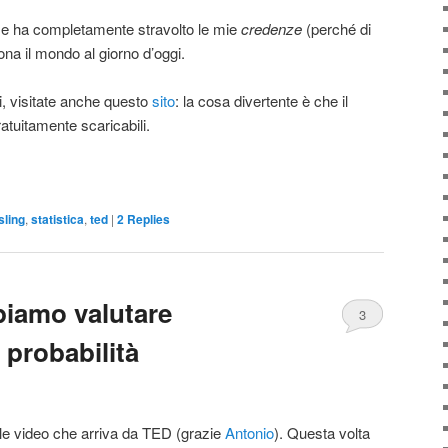
o e ha completamente stravolto le mie
credenze
(perché di
ona il mondo al giorno d’oggi.
i, visitate anche questo
sito
: la cosa divertente è che il
atuitamente scaricabili.
sling
,
statistica
,
ted
|
2
Replies
iamo valutare
3
 probabilità
le video che arriva da TED (grazie
Antonio
). Questa volta