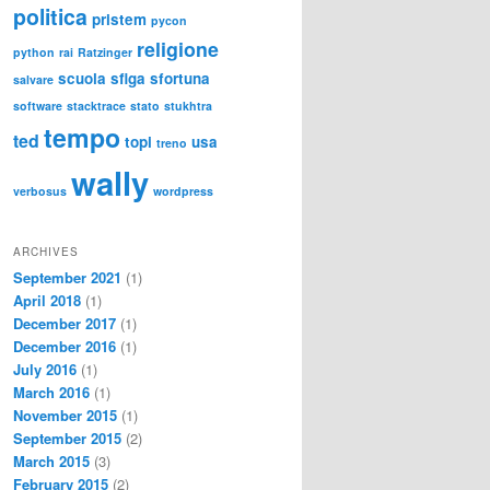
politica
pristem
pycon
religione
python
rai
Ratzinger
scuola
sfiga
sfortuna
salvare
software
stacktrace
stato
stukhtra
tempo
ted
topi
usa
treno
wally
verbosus
wordpress
ARCHIVES
September 2021
(1)
April 2018
(1)
December 2017
(1)
December 2016
(1)
July 2016
(1)
March 2016
(1)
November 2015
(1)
September 2015
(2)
March 2015
(3)
February 2015
(2)