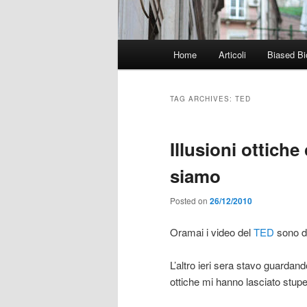
Main
Home
Articoli
Biased Bi
menu
TAG ARCHIVES:
TED
Illusioni ottich
siamo
Posted on
26/12/2010
Oramai i video del
TED
sono di
L’altro ieri sera stavo guardan
ottiche mi hanno lasciato stupe