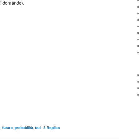
 di domande).
o
,
futuro
,
probabilità
,
ted
|
3
Replies