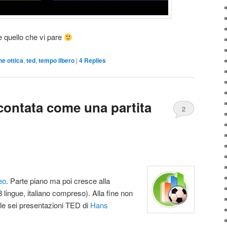
e quello che vi pare
ne ottica
,
ted
,
tempo libero
|
4
Replies
ccontata come una partita
2
eo
. Parte piano ma poi cresce alla
38 lingue, italiano compreso). Alla fine non
e le sei presentazioni TED di
Hans