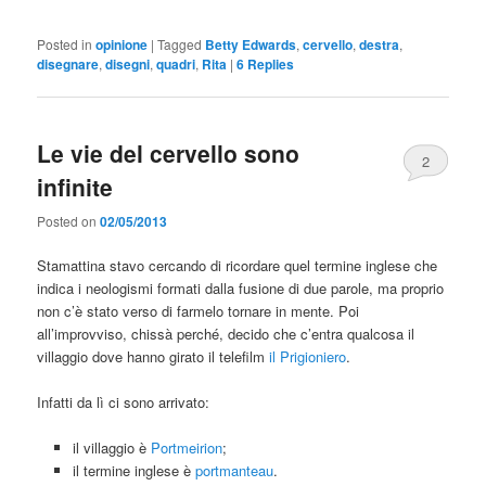
Posted in
opinione
|
Tagged
Betty Edwards
,
cervello
,
destra
,
disegnare
,
disegni
,
quadri
,
Rita
|
6
Replies
Le vie del cervello sono
2
infinite
Posted on
02/05/2013
Stamattina stavo cercando di ricordare quel termine inglese che
indica i neologismi formati dalla fusione di due parole, ma proprio
non c’è stato verso di farmelo tornare in mente. Poi
all’improvviso, chissà perché, decido che c’entra qualcosa il
villaggio dove hanno girato il telefilm
il Prigioniero
.
Infatti da lì ci sono arrivato:
il villaggio è
Portmeirion
;
il termine inglese è
portmanteau
.