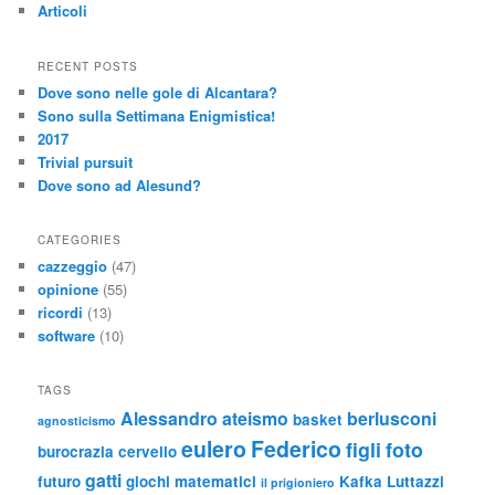
Articoli
RECENT POSTS
Dove sono nelle gole di Alcantara?
Sono sulla Settimana Enigmistica!
2017
Trivial pursuit
Dove sono ad Alesund?
CATEGORIES
cazzeggio
(47)
opinione
(55)
ricordi
(13)
software
(10)
TAGS
Alessandro
ateismo
berlusconi
basket
agnosticismo
eulero
Federico
figli
foto
burocrazia
cervello
gatti
futuro
giochi matematici
Kafka
Luttazzi
il prigioniero