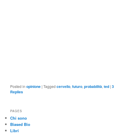
Posted in
opinione
|
Tagged
cervello
,
futuro
,
probabilità
,
ted
|
3
Replies
PAGES
Chi sono
Biased Bio
Libri