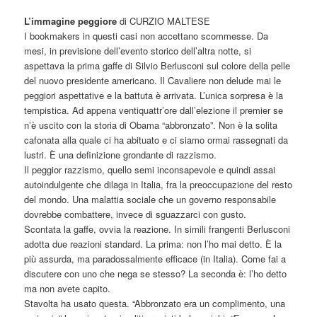
L’immagine peggiore
di CURZIO MALTESE
I bookmakers in questi casi non accettano scommesse. Da
mesi, in previsione dell’evento storico dell’altra notte, si
aspettava la prima gaffe di Silvio Berlusconi sul colore della pelle
del nuovo presidente americano. Il Cavaliere non delude mai le
peggiori aspettative e la battuta è arrivata. L’unica sorpresa è la
tempistica. Ad appena ventiquattr’ore dall’elezione il premier se
n’è uscito con la storia di Obama “abbronzato”. Non è la solita
cafonata alla quale ci ha abituato e ci siamo ormai rassegnati da
lustri. È una definizione grondante di razzismo.
Il peggior razzismo, quello semi inconsapevole e quindi assai
autoindulgente che dilaga in Italia, fra la preoccupazione del resto
del mondo. Una malattia sociale che un governo responsabile
dovrebbe combattere, invece di sguazzarci con gusto.
Scontata la gaffe, ovvia la reazione. In simili frangenti Berlusconi
adotta due reazioni standard. La prima: non l’ho mai detto. È la
più assurda, ma paradossalmente efficace (in Italia). Come fai a
discutere con uno che nega se stesso? La seconda è: l’ho detto
ma non avete capito.
Stavolta ha usato questa. “Abbronzato era un complimento, una