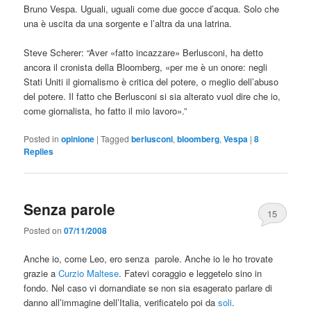
Bruno Vespa. Uguali, uguali come due gocce d’acqua. Solo che
una è uscita da una sorgente e l’altra da una latrina.
Steve Scherer: “Aver «fatto incazzare» Berlusconi, ha detto
ancora il cronista della Bloomberg, «per me è un onore: negli
Stati Uniti il giornalismo è critica del potere, o meglio dell’abuso
del potere. Il fatto che Berlusconi si sia alterato vuol dire che io,
come giornalista, ho fatto il mio lavoro».”
Posted in
opinione
|
Tagged
berlusconi
,
bloomberg
,
Vespa
|
8
Replies
Senza parole
15
Posted on
07/11/2008
Anche io, come Leo, ero senza parole. Anche io le ho trovate
grazie a
Curzio Maltese
. Fatevi coraggio e leggetelo sino in
fondo. Nel caso vi domandiate se non sia esagerato parlare di
danno all’immagine dell’Italia, verificatelo poi da
soli
.