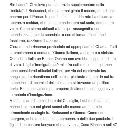
Bin Laden”. Ci voleva pure lo strazio supplementare della
“battuta” di Berlusconi, che ha ormai girato il mondo, con danno
enorme per il Paese. In pochi minuti infatti la rete ha deluso la
speranza residua, che non lo prendessero sul serio, come altre
volte. Come siamo abituati a fare qui, rassegnati a non
scandalizzarci per lo scandalo, a non chiamare fascismo il
fascismo, razzismo il razzismo.
C’era stata la rincorsa provinciale ad appropriarsi di Obama. Tutti
si proclamano o cercano l’Obama italiano, a destra e a sinistra.
Quando in Italia un Barack Obama non avrebbe neppure il diritto
di voto. I figli d’immigrati, 440 mila fra nati e cresciuti qui, non
sono considerati cittadini italiani, per via del medievale ius
sanguinis. Lo ricordiamo nell’ipotesi, piuttosto remota, in cui fra
le centinaia di obamisti dell’ultima ora si trovasse un politico
serio. Ecco l’occasione per proporre finalmente una legge civile
in materia d’immigrazione.
A cominciare dal presidente del Consiglio, i cui molti cantori
hanno illustrato nei giorni scorsi alle masse ammirate le
straordinarie analogie fra Berlusconi e Obama. Come non
scorgere, del resto, l’assoluta comunanza delle due parabole. Il
figlio di un pastore kenyano che arriva alla Casa Bianca a soli 47