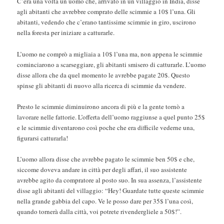
C’era una volta un uomo che, arrivato in un villaggio in India, disse
agli abitanti che avrebbre comprato delle scimmie a 10$ l’una. Gli
abitanti, vedendo che c’erano tantissime scimmie in giro, uscirono
nella foresta per iniziare a catturarle.
L’uomo ne comprò a migliaia a 10$ l’una ma, non appena le scimmie
cominciarono a scarseggiare, gli abitanti smisero di catturarle. L’uomo
disse allora che da quel momento le avrebbe pagate 20$. Questo
spinse gli abitanti di nuovo alla ricerca di scimmie da vendere.
Presto le scimmie diminuirono ancora di più e la gente tornò a
lavorare nelle fattorie. L’offerta dell’uomo raggiunse a quel punto 25$
e le scimmie diventarono così poche che era difficile vederne una,
figurarsi catturarla!
L’uomo allora disse che avrebbe pagato le scimmie ben 50$ e che,
siccome doveva andare in città per degli affari, il suo assistente
avrebbe agito da compratore al posto suo. In sua assenza, l’assistente
disse agli abitanti del villaggio: “Hey! Guardate tutte queste scimmie
nella grande gabbia del capo. Ve le posso dare per 35$ l’una così,
quando tornerà dalla città, voi potrete rivendergliele a 50$!”.