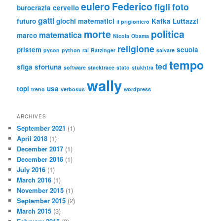
eulero
Federico
figli
foto
burocrazia
cervello
gatti
futuro
giochi matematici
Kafka
Luttazzi
il prigioniero
morte
politica
matematica
marco
Nicola
Obama
religione
pristem
scuola
pycon
python
rai
Ratzinger
salvare
tempo
ted
sfiga
sfortuna
software
stacktrace
stato
stukhtra
wally
topi
usa
treno
verbosus
wordpress
ARCHIVES
September 2021
(1)
April 2018
(1)
December 2017
(1)
December 2016
(1)
July 2016
(1)
March 2016
(1)
November 2015
(1)
September 2015
(2)
March 2015
(3)