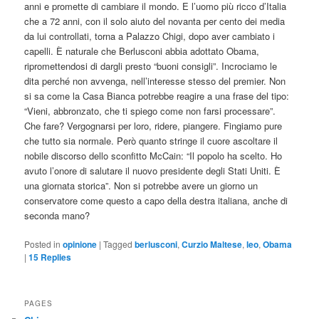
anni e promette di cambiare il mondo. E l’uomo più ricco d’Italia
che a 72 anni, con il solo aiuto del novanta per cento dei media
da lui controllati, torna a Palazzo Chigi, dopo aver cambiato i
capelli. È naturale che Berlusconi abbia adottato Obama,
ripromettendosi di dargli presto “buoni consigli”. Incrociamo le
dita perché non avvenga, nell’interesse stesso del premier. Non
si sa come la Casa Bianca potrebbe reagire a una frase del tipo:
“Vieni, abbronzato, che ti spiego come non farsi processare”.
Che fare? Vergognarsi per loro, ridere, piangere. Fingiamo pure
che tutto sia normale. Però quanto stringe il cuore ascoltare il
nobile discorso dello sconfitto McCain: “Il popolo ha scelto. Ho
avuto l’onore di salutare il nuovo presidente degli Stati Uniti. È
una giornata storica”. Non si potrebbe avere un giorno un
conservatore come questo a capo della destra italiana, anche di
seconda mano?
Posted in
opinione
|
Tagged
berlusconi
,
Curzio Maltese
,
leo
,
Obama
|
15
Replies
PAGES