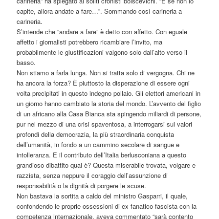
carineria” ha spiegato ai soliti cronisti bolscevichi. “E se non lo
capite, allora andate a fare…”. Sommando così carineria a
carineria.
S’intende che “andare a fare” è detto con affetto. Con eguale
affetto i giornalisti potrebbero ricambiare l’invito, ma
probabilmente le giustificazioni valgono solo dall’alto verso il
basso.
Non stiamo a farla lunga. Non si tratta solo di vergogna. Chi ne
ha ancora la forza? È piuttosto la disperazione di essere ogni
volta precipitati in questo indegno pollaio. Gli elettori americani in
un giorno hanno cambiato la storia del mondo. L’avvento del figlio
di un africano alla Casa Bianca sta spingendo miliardi di persone,
pur nel mezzo di una crisi spaventosa, a interrogarsi sui valori
profondi della democrazia, la più straordinaria conquista
dell’umanità, in fondo a un cammino secolare di sangue e
intolleranza. E il contributo dell’Italia berlusconiana a questo
grandioso dibattito qual è? Questa miserabile trovata, volgare e
razzista, senza neppure il coraggio dell’assunzione di
responsabilità o la dignità di porgere le scuse.
Non bastava la sortita a caldo del ministro Gasparri, il quale,
confondendo le proprie ossessioni di ex fanatico fascista con la
competenza internazionale, aveva commentato “sarà contento