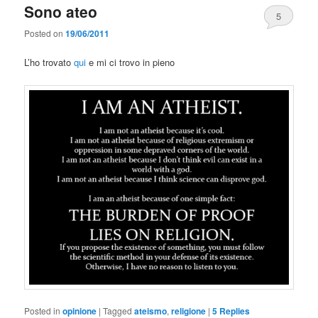
Sono ateo
5
Posted on
19/06/2011
L’ho trovato
qui
e mi ci trovo in pieno
Posted in
opinione
|
Tagged
ateismo
,
religione
|
5
Replies