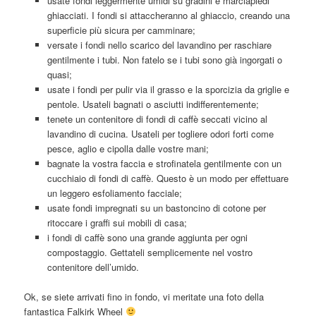
usate fondi leggermente umidi su gradini e marciapiedi
ghiacciati. I fondi si attaccheranno al ghiaccio, creando una
superficie più sicura per camminare;
versate i fondi nello scarico del lavandino per raschiare
gentilmente i tubi. Non fatelo se i tubi sono già ingorgati o
quasi;
usate i fondi per pulir via il grasso e la sporcizia da griglie e
pentole. Usateli bagnati o asciutti indifferentemente;
tenete un contenitore di fondi di caffè seccati vicino al
lavandino di cucina. Usateli per togliere odori forti come
pesce, aglio e cipolla dalle vostre mani;
bagnate la vostra faccia e strofinatela gentilmente con un
cucchiaio di fondi di caffè. Questo è un modo per effettuare
un leggero esfoliamento facciale;
usate fondi impregnati su un bastoncino di cotone per
ritoccare i graffi sui mobili di casa;
i fondi di caffè sono una grande aggiunta per ogni
compostaggio. Gettateli semplicemente nel vostro
contenitore dell’umido.
Ok, se siete arrivati fino in fondo, vi meritate una foto della
fantastica Falkirk Wheel