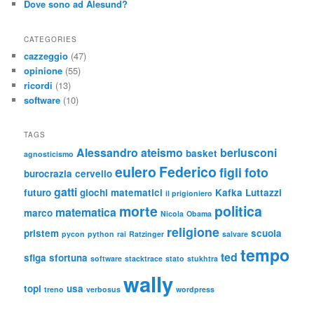
Dove sono ad Alesund?
CATEGORIES
cazzeggio
(47)
opinione
(55)
ricordi
(13)
software
(10)
TAGS
Alessandro
ateismo
berlusconi
basket
agnosticismo
eulero
Federico
figli
foto
burocrazia
cervello
gatti
futuro
giochi matematici
Kafka
Luttazzi
il prigioniero
morte
politica
matematica
marco
Nicola
Obama
religione
pristem
scuola
pycon
python
rai
Ratzinger
salvare
tempo
ted
sfiga
sfortuna
software
stacktrace
stato
stukhtra
wally
topi
usa
treno
verbosus
wordpress