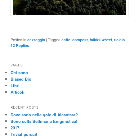
Posted in
cazzeggio
|
Tagged
caffè
,
compost
,
falkirk wheel
,
riciclo
|
12
Replies
PAGES
Chi sono
Biased Bio
Libri
Articoli
RECENT POSTS
Dove sono nelle gole di Alcantara?
Sono sulla Settimana Enigmistica!
2017
Trivial pursuit