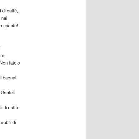
 di caffè,
 nei
re piante!
i
re;
 Non fatelo
li bagnati
 Usateli
i di caffè.
mobili di