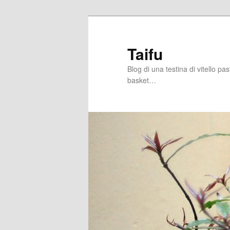
Skip
to
primary
Taifu
content
Blog di una testina di vitello pa
basket…