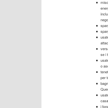
misc
ener
inclu
nego
spar
spar
usat
atta
vers
se i 
usate
o as
tenet
per t
bagn
Ques
usat
casa
i fo