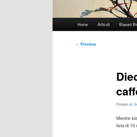
Main
Home
Articoli
Biased Bi
menu
Post
←
Previous
navigation
Diec
caff
Posted on
1
Mentre sta
lista di 10