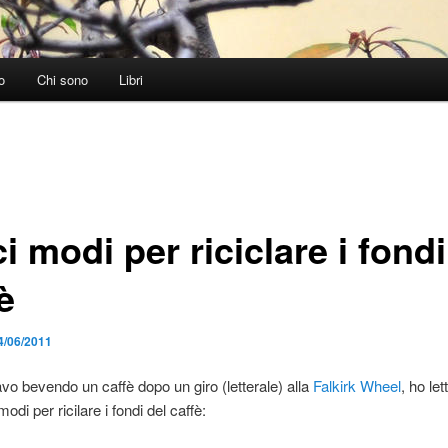
o
Chi sono
Libri
i modi per riciclare i fondi
è
4/06/2011
vo bevendo un caffè dopo un giro (letterale) alla
Falkirk Wheel
, ho le
 modi per ricilare i fondi del caffè: