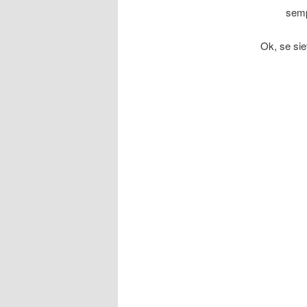
semp
Ok, se siet