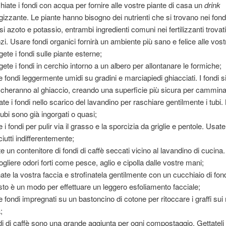
hiate i fondi con acqua per fornire alle vostre piante di casa un
drink
gizzante. Le piante hanno bisogno dei nutrienti che si trovano nei fondi
si azoto e potassio, entrambi ingredienti comuni nei fertilizzanti trovati
zi. Usare fondi organici fornirà un ambiente più sano e felice alle vost
gete i fondi sulle piante esterne;
gete i fondi in cerchio intorno a un albero per allontanare le formiche;
e fondi leggermente umidi su gradini e marciapiedi ghiacciati. I fondi s
ccheranno al ghiaccio, creando una superficie più sicura per cammina
ate i fondi nello scarico del lavandino per raschiare gentilmente i tubi.
tubi sono già ingorgati o quasi;
 i fondi per pulir via il grasso e la sporcizia da griglie e pentole. Usate
ciutti indifferentemente;
e un contenitore di fondi di caffè seccati vicino al lavandino di cucina.
ogliere odori forti come pesce, aglio e cipolla dalle vostre mani;
ate la vostra faccia e strofinatela gentilmente con un cucchiaio di fond
to è un modo per effettuare un leggero esfoliamento facciale;
e fondi impregnati su un bastoncino di cotone per ritoccare i graffi sui 
;
ndi di caffè sono una grande aggiunta per ogni compostaggio. Gettateli