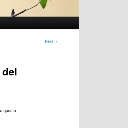
Next
→
 del
tto questa