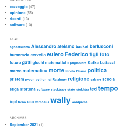
cazzeggio
(47)
opinione
(55)
ricordi
(13)
software
(10)
TAGS
Alessandro
ateismo
berlusconi
basket
agnosticismo
eulero
Federico
figli
foto
burocrazia
cervello
gatti
futuro
giochi matematici
Kafka
Luttazzi
il prigioniero
morte
politica
matematica
marco
Nicola
Obama
religione
pristem
scuola
pycon
python
rai
Ratzinger
salvare
tempo
ted
sfiga
sfortuna
software
stacktrace
stato
stukhtra
wally
topi
usa
treno
verbosus
wordpress
ARCHIVES
September 2021
(1)