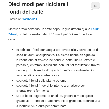
Dieci modi per riciclare i
12
fondi del caffè
Posted on
14/06/2011
Mentre stavo bevendo un caffè dopo un giro (letterale) alla
Falkirk
Wheel
, ho letto questa lista di 10 modi per ricilare i fondi del
caffè:
mischiate i fondi con acqua per fornire alle vostre piante di
casa un
drink
energizzante. Le piante hanno bisogno dei
nutrienti che si trovano nei fondi di caffè, inclusi azoto e
potassio, entrambi ingredienti comuni nei fertilizzanti trovati
nei negozi. Usare fondi organici fornirà un ambiente più
sano e felice alle vostre piante!
spargete i fondi sulle piante esterne;
spargete i fondi in cerchio intorno a un albero per
allontanare le formiche;
usate fondi leggermente umidi su gradini e marciapiedi
ghiacciati. I fondi si attaccheranno al ghiaccio, creando una
superficie più sicura per camminare;