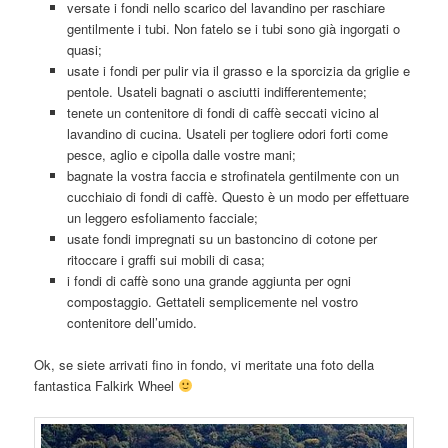
versate i fondi nello scarico del lavandino per raschiare
gentilmente i tubi. Non fatelo se i tubi sono già ingorgati o
quasi;
usate i fondi per pulir via il grasso e la sporcizia da griglie e
pentole. Usateli bagnati o asciutti indifferentemente;
tenete un contenitore di fondi di caffè seccati vicino al
lavandino di cucina. Usateli per togliere odori forti come
pesce, aglio e cipolla dalle vostre mani;
bagnate la vostra faccia e strofinatela gentilmente con un
cucchiaio di fondi di caffè. Questo è un modo per effettuare
un leggero esfoliamento facciale;
usate fondi impregnati su un bastoncino di cotone per
ritoccare i graffi sui mobili di casa;
i fondi di caffè sono una grande aggiunta per ogni
compostaggio. Gettateli semplicemente nel vostro
contenitore dell’umido.
Ok, se siete arrivati fino in fondo, vi meritate una foto della
fantastica Falkirk Wheel