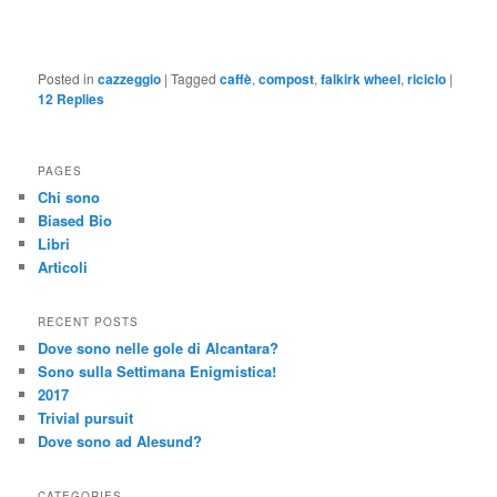
Posted in
cazzeggio
|
Tagged
caffè
,
compost
,
falkirk wheel
,
riciclo
|
12
Replies
PAGES
Chi sono
Biased Bio
Libri
Articoli
RECENT POSTS
Dove sono nelle gole di Alcantara?
Sono sulla Settimana Enigmistica!
2017
Trivial pursuit
Dove sono ad Alesund?
CATEGORIES