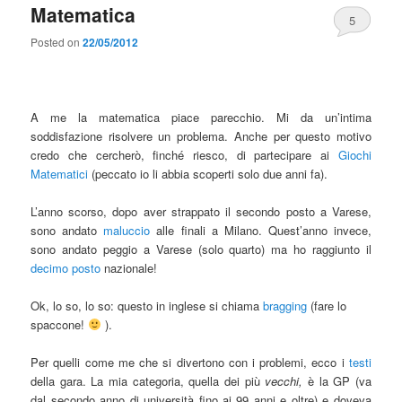
Matematica
5
Posted on
22/05/2012
A me la matematica piace parecchio. Mi da un’intima
soddisfazione risolvere un problema. Anche per questo motivo
credo che cercherò, finché riesco, di partecipare ai
Giochi
Matematici
(peccato io li abbia scoperti solo due anni fa).
L’anno scorso, dopo aver strappato il secondo posto a Varese,
sono andato
maluccio
alle finali a Milano. Quest’anno invece,
sono andato peggio a Varese (solo quarto) ma ho raggiunto il
decimo posto
nazionale!
Ok, lo so, lo so: questo in inglese si chiama
bragging
(fare lo
spaccone!
).
Per quelli come me che si divertono con i problemi, ecco i
testi
della gara. La mia categoria, quella dei più
vecchi,
è la GP (va
dal secondo anno di università fino ai 99 anni e oltre) e doveva