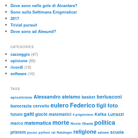
Dove sono nelle gole di Alcantara?
Sono sulla Settimana Enigmistica!
2017
Trivial pursuit
Dove sono ad Alesund?
CATEGORIES
cazzeggio
(47)
opinione
(55)
ricordi
(13)
software
(10)
TAGS
Alessandro
ateismo
berlusconi
basket
agnosticismo
eulero
Federico
figli
foto
burocrazia
cervello
gatti
futuro
giochi matematici
Kafka
Luttazzi
il prigioniero
morte
politica
matematica
marco
Nicola
Obama
religione
pristem
scuola
pycon
python
rai
Ratzinger
salvare