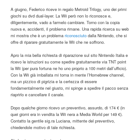
A giugno, Federico riceve in regalo Metroid Trilogy, uno dei primi
giochi su dvd dual-layer. La Wii però non lo riconosce e,
diligentemente, vado a farmelo cambiare. Torno con la copia
nuova e, accidenti, il problema rimane. Una rapida ricerca su web
mi mostra che è un problema
riconosciuto
dalla Nintendo, che si
offre di riparare gratuitamente le Wii che ne soffrono.
Apro la mia bella richiesta di riparazione sul sito Nintendo Italia e
ricevo le istruzioni su come spedire gratuitamente via TNT point
la Wii (per pura fortuna ne ho uno proprio a 100 metri dall’ufficio).
Con la Wii già imballata mi torna in mente l’Homebrew channel,
ma un pizzico di pigrizia e la certezza di essere
fondamentalmente nel giusto, mi spinge a spedire il pacco senza
riaprirlo e cancellare il canale.
Dopo qualche giorno ricevo un preventivo, assurdo, di 174 € (in
quei giorni era in vendita la Wii nera a Media World per 149 €).
Contatto la gentile sig.ra Luciana, mittente del preventivo,
chiedendole motivo di tale richiesta.