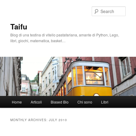
Skip
Skip
to
to
Sear
primary
secondary
content
content
Taifu
Blog di una testina di vitello pastafariana, amante di Python, Lego,
libri, giochi, matematica, basket…
Main
Home
Articoli
Biased Bio
Chi sono
Libri
menu
MONTHLY ARCHIVES:
JULY 2010