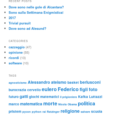
RECENT POSTS
Dove sono nelle gole di Alcantara?
Sono sulla Settimana Enigmistica!
2017
Trivial pursuit
Dove sono ad Alesund?
CATEGORIES
cazzeggio
(47)
opinione
(55)
ricordi
(13)
software
(10)
TAGS
Alessandro
ateismo
berlusconi
basket
agnosticismo
eulero
Federico
figli
foto
burocrazia
cervello
gatti
futuro
giochi matematici
Kafka
Luttazzi
il prigioniero
morte
politica
matematica
marco
Nicola
Obama
religione
pristem
scuola
pycon
python
rai
Ratzinger
salvare