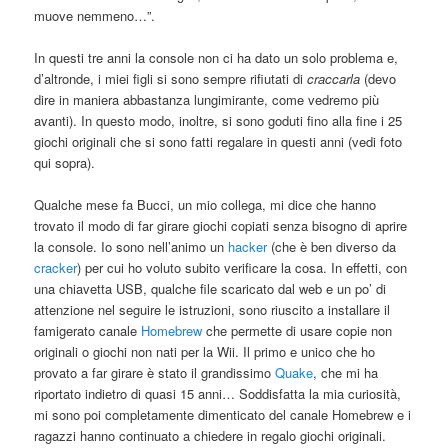
muove nemmeno…”.
In questi tre anni la console non ci ha dato un solo problema e,
d’altronde, i miei figli si sono sempre rifiutati di
craccarla
(devo
dire in maniera abbastanza lungimirante, come vedremo più
avanti). In questo modo, inoltre, si sono goduti fino alla fine i 25
giochi originali che si sono fatti regalare in questi anni (vedi foto
qui sopra).
Qualche mese fa Bucci, un mio collega, mi dice che hanno
trovato il modo di far girare giochi copiati senza bisogno di aprire
la console. Io sono nell’animo un
hacker
(che è ben diverso da
cracker
) per cui ho voluto subito verificare la cosa. In effetti, con
una chiavetta USB, qualche file scaricato dal web e un po’ di
attenzione nel seguire le istruzioni, sono riuscito a installare il
famigerato canale
Homebrew
che permette di usare copie non
originali o giochi non nati per la Wii. Il primo e unico che ho
provato a far girare è stato il grandissimo
Quake
, che mi ha
riportato indietro di quasi 15 anni… Soddisfatta la mia curiosità,
mi sono poi completamente dimenticato del canale Homebrew e i
ragazzi hanno continuato a chiedere in regalo giochi originali.