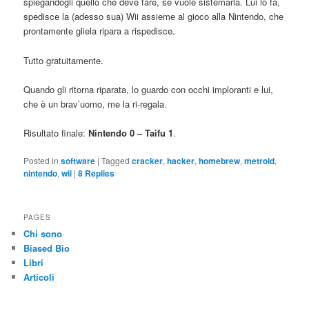
spiegandogli quello che deve fare, se vuole sistemarla. Lui lo fa,
spedisce la (adesso sua) Wii assieme al gioco alla Nintendo, che
prontamente gliela ripara a rispedisce.
Tutto gratuitamente.
Quando gli ritorna riparata, lo guardo con occhi imploranti e lui,
che è un brav’uomo, me la ri-regala.
Risultato finale:
Nintendo 0 – Taifu 1
.
Posted in
software
|
Tagged
cracker
,
hacker
,
homebrew
,
metroid
,
nintendo
,
wii
|
8
Replies
PAGES
Chi sono
Biased Bio
Libri
Articoli