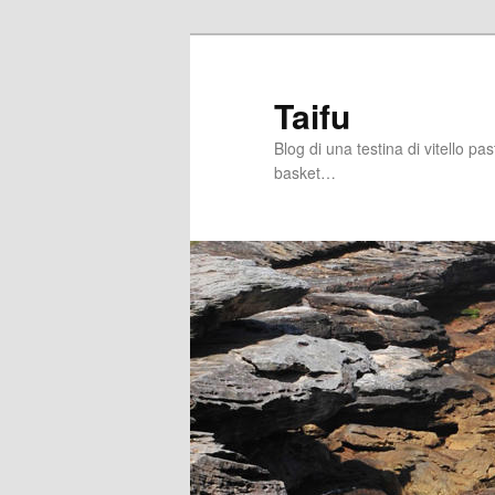
Skip
Skip
to
to
primary
secondary
Taifu
content
content
Blog di una testina di vitello pa
basket…