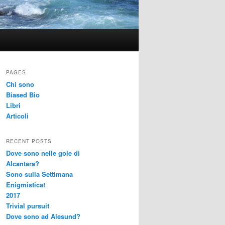
PAGES
Chi sono
Biased Bio
Libri
Articoli
RECENT POSTS
Dove sono nelle gole di
Alcantara?
Sono sulla Settimana
Enigmistica!
2017
Trivial pursuit
Dove sono ad Alesund?