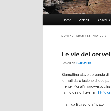
Main
Home
Articoli
Biased Bi
menu
MONTHLY ARCHIVES:
MAY 2013
Le vie del cervel
Posted on
02/05/2013
Stamattina stavo cercando di r
formati dalla fusione di due par
mente. Poi all’improvviso, chis
hanno girato il telefilm
il Prigio
Infatti da lì ci sono arrivato: