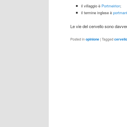
il villaggio è
Portmeirion
;
il termine inglese è
portman
Le vie del cervello sono davve
Posted in
opinione
|
Tagged
cervell