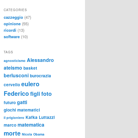
CATEGORIES
cazzeggio
(47)
opinione
(55)
ricordi
(13)
software
(10)
TAGS
Alessandro
agnosticismo
ateismo
basket
berlusconi
burocrazia
eulero
cervello
Federico
figli
foto
gatti
futuro
giochi matematici
Kafka
Luttazzi
il prigioniero
matematica
marco
morte
Nicola
Obama