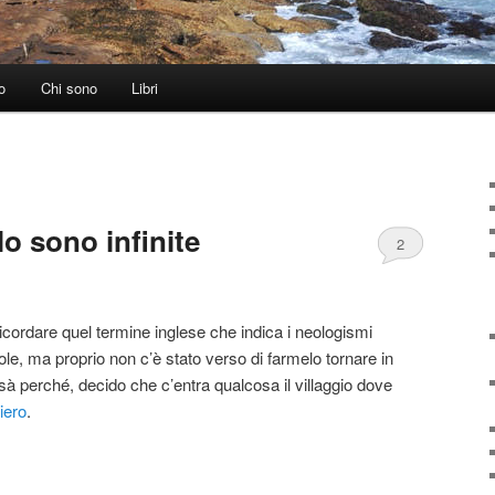
o
Chi sono
Libri
lo sono infinite
2
icordare quel termine inglese che indica i neologismi
ole, ma proprio non c’è stato verso di farmelo tornare in
sà perché, decido che c’entra qualcosa il villaggio dove
niero
.