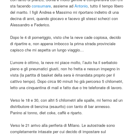
sta facendo
consumare
, assieme ad
Antonio
, tutto il tempo libero
del marito. I figli Andrea e Massimo mi riportano indietro di una
decina di anni, quando giocavo e facevo gli stessi scherzi con
Alessandro e Federico.
Dopo le 4 di pomeriggio, visto che la neve cade copiosa, decido
di ripartire e, non appena imbocco la prima strada provinciale
capisco che mi aspetta un lungo viaggio…
L’umore è ottimo, la neve mi piace molto, l’auto ha il serbatoio
pieno e gli pneumatici giusti, non ho fretta e nessun impegno in
vista (la partita di basket della sera è rimandata proprio per il
cattivo tempo). Dopo circa 90 minuti ho già percorso 5 chilometri,
letto una cinquantina di mail e fatto due o tre telefonate di lavoro.
Verso le 18 e 30, con altri 5 chilometri alle spalle, mi fermo ad un
distributore di benzina (esaurito) con tanto di bar annesso.
Panino al tonno, diet coke, caffè e riparto.
Verso le 21 arrivo alla periferia di Milano. Le autostrade sono
completamente intasate per cui decido di impostare sul