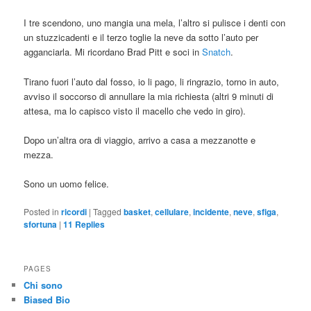
I tre scendono, uno mangia una mela, l’altro si pulisce i denti con
un stuzzicadenti e il terzo toglie la neve da sotto l’auto per
agganciarla. Mi ricordano Brad Pitt e soci in
Snatch
.
Tirano fuori l’auto dal fosso, io li pago, li ringrazio, torno in auto,
avviso il soccorso di annullare la mia richiesta (altri 9 minuti di
attesa, ma lo capisco visto il macello che vedo in giro).
Dopo un’altra ora di viaggio, arrivo a casa a mezzanotte e
mezza.
Sono un uomo felice.
Posted in
ricordi
|
Tagged
basket
,
cellulare
,
incidente
,
neve
,
sfiga
,
sfortuna
|
11
Replies
PAGES
Chi sono
Biased Bio