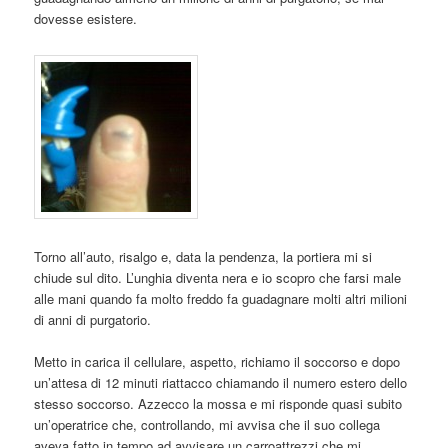
dovesse esistere.
Torno all’auto, risalgo e, data la pendenza, la portiera mi si
chiude sul dito. L’unghia diventa nera e io scopro che farsi male
alle mani quando fa molto freddo fa guadagnare molti altri milioni
di anni di purgatorio.
Metto in carica il cellulare, aspetto, richiamo il soccorso e dopo
un’attesa di 12 minuti riattacco chiamando il numero estero dello
stesso soccorso. Azzecco la mossa e mi risponde quasi subito
un’operatrice che, controllando, mi avvisa che il suo collega
aveva fatto in tempo ad avvisare un carroattrezzi che mi