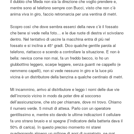
il dubbio che Meda non sia la direzione che voglio prendere e,
mentre sono al telefono sempre con Bucci, visto che non c’è
anima viva in giro, faccio retromarcia per una ventina di metri.
Scopro così che dove sembra esserci della neve c’è il fossato
che bene si vede nella foto… e le due ruote di destra vi scivolano
dentro. Nel tentativo di uscire la macchina entra di più nel
fossato e si inclina a 45° gradi. Dico qualche gentile parola al
telefono, riattacco e scendo a controllare la situazione. E non è
bella: nevica come non mai, fa un freddo becco, io ho un
giubbottino leggero, scarpe leggere, senza guanti ne cappello (e
nemmeno capelli), non si vede nessuno in giro e la luce più
vicina è un distributore della benzina a qualche centinaio di metri.
Mi incammino, arrivo al distributore e leggo i nomi delle due vie
dell’incrocio vicino in modo da poter dire al soccorso
dell’assicurazione, che sto per chiamare, dove mi trovo. Chiamo
il numero verde. 5 minuti di attesa. Parlo con un operatore
gentilissimo e, mentre sto dando le ultime indicazioni il cellulare
fa uno strano brusio e si spegne (l’indicatore della batteria dava il
50% di carica). In questo preciso momento mi starei
guadagnando almeno un milione di anni di purgatorio, se mai