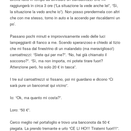
raggiungerà in circa 3 ore (“La situazione la vede anche lei”, “Sì,
la situazione la vedo anche io”). Non posso prendermela con altri
che con me stesso, torno in auto e la accendo per riscaldarmi un
po’.
Passano pochi minuti e improvvisamente vedo delle luci
lampeggianti di fianco a me. Scendo speranzoso e chiedo al tizio
che mi fissa dal finestrino di un malandato (ma meraviglioso!)
carroattrezzi: “Siete qui per me?”. “No, hai già chiamato il
soccorso?”. “Sì, ma non importa, mi potete tirare fuori?
Attenzione però, ho solo 20 € in tasca”.
I tre sul carroattrezzi si fissano, poi mi guardano e dicono “Ci
sarà pure un bancomat qui vicino”.
Io: “Ok, ma quanto mi costa?”.
Loro: “50 €”.
Cerco meglio nel portafoglio e trovo una banconota da 50 €
piegata. La prendo tremante e urlo “CE LI HO!!! Tiratemi fuori!!!”.