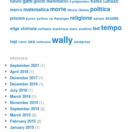
gatti
futuro
giochi matematici
Kafka
Luttazzi
il prigioniero
morte
politica
matematica
marco
Nicola
Obama
religione
pristem
scuola
pycon
python
rai
Ratzinger
salvare
tempo
ted
sfiga
sfortuna
software
stacktrace
stato
stukhtra
wally
topi
usa
treno
verbosus
wordpress
ARCHIVES
September 2021
(1)
April 2018
(1)
December 2017
(1)
December 2016
(1)
July 2016
(1)
March 2016
(1)
November 2015
(1)
September 2015
(2)
March 2015
(3)
February 2015
(2)
January 2015
(1)