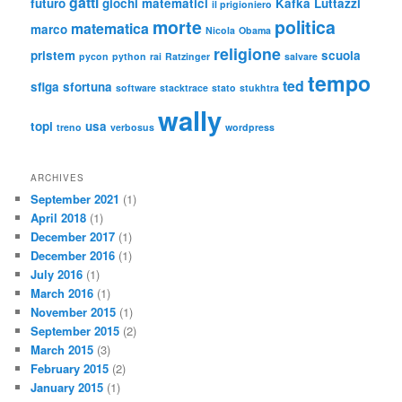
gatti
futuro
giochi matematici
Kafka
Luttazzi
il prigioniero
morte
politica
matematica
marco
Nicola
Obama
religione
pristem
scuola
pycon
python
rai
Ratzinger
salvare
tempo
ted
sfiga
sfortuna
software
stacktrace
stato
stukhtra
wally
topi
usa
treno
verbosus
wordpress
ARCHIVES
September 2021
(1)
April 2018
(1)
December 2017
(1)
December 2016
(1)
July 2016
(1)
March 2016
(1)
November 2015
(1)
September 2015
(2)
March 2015
(3)
February 2015
(2)
January 2015
(1)