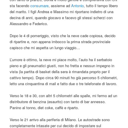
sta facendo
consumare
, assieme ad
Antonio
, tutto il tempo libero
del marito. I figli Andrea e Massimo mi riportano indietro di una
decina di anni, quando giocavo e facevo gli stessi scherzi con
Alessandro e Federico.
Dopo le 4 di pomeriggio, visto che la neve cade copiosa, decido
di ripartire e, non appena imbocco la prima strada provinciale
capisco che mi aspetta un lungo viaggio…
L’umore è ottimo, la neve mi piace molto, l’auto ha il serbatoio
pieno e gli pneumatici giusti, non ho fretta e nessun impegno in
vista (la partita di basket della sera è rimandata proprio per il
cattivo tempo). Dopo circa 90 minuti ho già percorso 5 chilometri,
letto una cinquantina di mail e fatto due o tre telefonate di lavoro.
Verso le 18 e 30, con altri 5 chilometri alle spalle, mi fermo ad un
distributore di benzina (esaurito) con tanto di bar annesso.
Panino al tonno, diet coke, caffè e riparto.
Verso le 21 arrivo alla periferia di Milano. Le autostrade sono
completamente intasate per cui decido di impostare sul