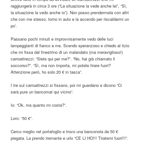
raggiungerà in circa 3 ore (“La situazione la vede anche lei”, “Sì,
la situazione la vedo anche io”). Non posso prendermela con altri
che con me stesso, torno in auto e la accendo per riscaldarmi un
po’.
Passano pochi minuti e improvvisamente vedo delle luci
lampeggianti di fianco a me. Scendo speranzoso e chiedo al tizio
che mi fissa dal finestrino di un malandato (ma meraviglioso!)
carroattrezzi: “Siete qui per me?”. “No, hai già chiamato il
soccorso?”. “Sì, ma non importa, mi potete tirare fuori?
Attenzione però, ho solo 20 € in tasca”.
I tre sul carroattrezzi si fissano, poi mi guardano e dicono “Ci
sarà pure un bancomat qui vicino”.
Io: “Ok, ma quanto mi costa?”.
Loro: “50 €”.
Cerco meglio nel portafoglio e trovo una banconota da 50 €
piegata. La prendo tremante e urlo “CE LI HO!!! Tiratemi fuori!!!”.