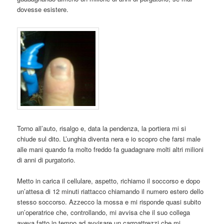
dovesse esistere.
Torno all’auto, risalgo e, data la pendenza, la portiera mi si
chiude sul dito. L’unghia diventa nera e io scopro che farsi male
alle mani quando fa molto freddo fa guadagnare molti altri milioni
di anni di purgatorio.
Metto in carica il cellulare, aspetto, richiamo il soccorso e dopo
un’attesa di 12 minuti riattacco chiamando il numero estero dello
stesso soccorso. Azzecco la mossa e mi risponde quasi subito
un’operatrice che, controllando, mi avvisa che il suo collega
aveva fatto in tempo ad avvisare un carroattrezzi che mi