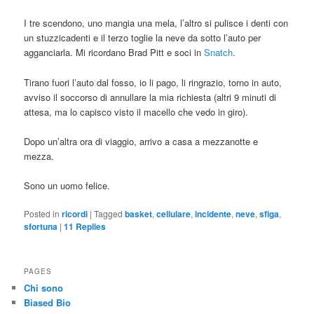
I tre scendono, uno mangia una mela, l’altro si pulisce i denti con
un stuzzicadenti e il terzo toglie la neve da sotto l’auto per
agganciarla. Mi ricordano Brad Pitt e soci in
Snatch
.
Tirano fuori l’auto dal fosso, io li pago, li ringrazio, torno in auto,
avviso il soccorso di annullare la mia richiesta (altri 9 minuti di
attesa, ma lo capisco visto il macello che vedo in giro).
Dopo un’altra ora di viaggio, arrivo a casa a mezzanotte e
mezza.
Sono un uomo felice.
Posted in
ricordi
|
Tagged
basket
,
cellulare
,
incidente
,
neve
,
sfiga
,
sfortuna
|
11
Replies
PAGES
Chi sono
Biased Bio