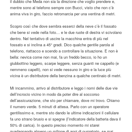
il dubbio che Meda non sia la direzione che voglio prendere e,
mentre sono al telefono sempre con Bucci, visto che non c’è
anima viva in giro, faccio retromarcia per una ventina di metri.
Scopro così che dove sembra esserci della neve c’è il fossato
che bene si vede nella foto… e le due ruote di destra vi scivolano
dentro. Nel tentativo di uscire la macchina entra di più nel
fossato e si inclina a 45° gradi. Dico qualche gentile parola al
telefono, riattacco e scendo a controllare la situazione. E non è
bella: nevica come non mai, fa un freddo becco, io ho un
giubbottino leggero, scarpe leggere, senza guanti ne cappello (e
nemmeno capelli), non si vede nessuno in giro e la luce più
vicina è un distributore della benzina a qualche centinaio di metri.
Mi incammino, arrivo al distributore e leggo i nomi delle due vie
dell’incrocio vicino in modo da poter dire al soccorso
dell’assicurazione, che sto per chiamare, dove mi trovo. Chiamo
il numero verde. 5 minuti di attesa. Parlo con un operatore
gentilissimo e, mentre sto dando le ultime indicazioni il cellulare
fa uno strano brusio e si spegne (l’indicatore della batteria dava il
50% di carica). In questo preciso momento mi starei
guadagnando almeno un milione di anni di purgatorio, se mai