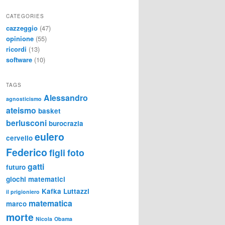
CATEGORIES
cazzeggio
(47)
opinione
(55)
ricordi
(13)
software
(10)
TAGS
Alessandro
agnosticismo
ateismo
basket
berlusconi
burocrazia
eulero
cervello
Federico
figli
foto
gatti
futuro
giochi matematici
Kafka
Luttazzi
il prigioniero
matematica
marco
morte
Nicola
Obama