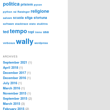
politica
pristem
pycon
religione
python
rai
Ratzinger
scuola
sfiga
sfortuna
salvare
software
stacktrace
stato
stukhtra
tempo
ted
topi
usa
treno
wally
verbosus
wordpress
ARCHIVES
September 2021
(1)
April 2018
(1)
December 2017
(1)
December 2016
(1)
July 2016
(1)
March 2016
(1)
November 2015
(1)
September 2015
(2)
March 2015
(3)
February 2015
(2)