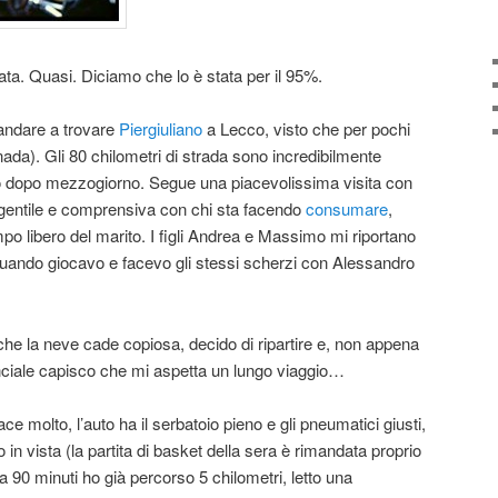
nata. Quasi. Diciamo che lo è stata per il 95%.
 andare a trovare
Piergiuliano
a Lecco, visto che per pochi
Canada). Gli 80 chilometri di strada sono incredibilmente
vo dopo mezzogiorno. Segue una piacevolissima visita con
 gentile e comprensiva con chi sta facendo
consumare
,
tempo libero del marito. I figli Andrea e Massimo mi riportano
 quando giocavo e facevo gli stessi scherzi con Alessandro
che la neve cade copiosa, decido di ripartire e, non appena
nciale capisco che mi aspetta un lungo viaggio…
ce molto, l’auto ha il serbatoio pieno e gli pneumatici giusti,
in vista (la partita di basket della sera è rimandata proprio
a 90 minuti ho già percorso 5 chilometri, letto una