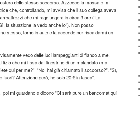
 estero dello stesso soccorso. Azzecco la mossa e mi
rice che, controllando, mi avvisa che il suo collega aveva
arroattrezzi che mi raggiungerà in circa 3 ore (“La
“Sì, la situazione la vedo anche io”). Non posso
me stesso, torno in auto e la accendo per riscaldarmi un
isamente vedo delle luci lampeggianti di fianco a me.
tizio che mi fissa dal finestrino di un malandato (ma
iete qui per me?”. “No, hai già chiamato il soccorso?”. “Sì,
e fuori? Attenzione però, ho solo 20 € in tasca”.
ano, poi mi guardano e dicono “Ci sarà pure un bancomat qui