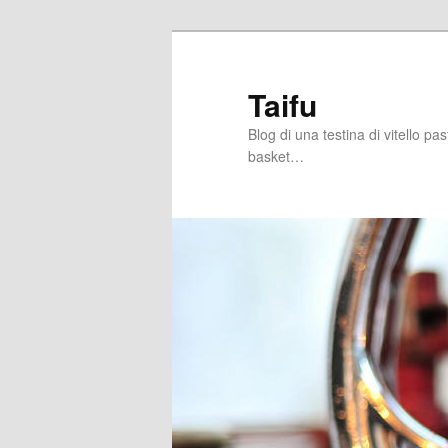
Skip
Skip
to
to
primary
secondary
Taifu
content
content
Blog di una testina di vitello pa
basket…