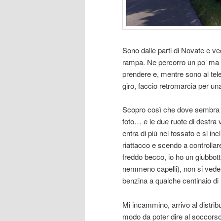
Sono dalle parti di Novate e 
rampa. Ne percorro un po’ ma m
prendere e, mentre sono al tel
giro, faccio retromarcia per una
Scopro così che dove sembra es
foto… e le due ruote di destra 
entra di più nel fossato e si inc
riattacco e scendo a controllar
freddo becco, io ho un giubbott
nemmeno capelli), non si vede n
benzina a qualche centinaio di 
Mi incammino, arrivo al distribu
modo da poter dire al soccorso