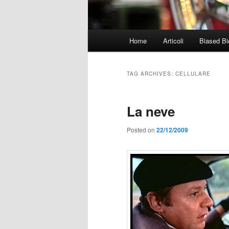
Main
Home
Articoli
Biased Bi
menu
TAG ARCHIVES:
CELLULARE
La neve
Posted on
22/12/2009