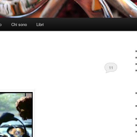
o
Chi sono
Libri
11