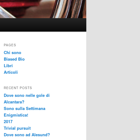
PAGES
Chi sono
Biased Bio
Libri
Articoli
RECENT POSTS
Dove sono nelle gole di
Alcantara?
Sono sulla Settimana
Enigmistica!
2017
Trivial pursuit
Dove sono ad Alesund?