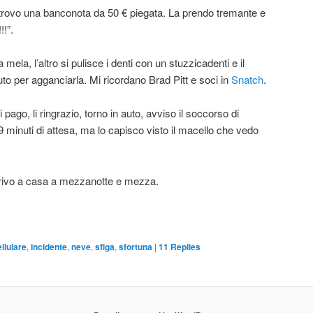
 trovo una banconota da 50 € piegata. La prendo tremante e
!!”.
ela, l’altro si pulisce i denti con un stuzzicadenti e il
auto per agganciarla. Mi ricordano Brad Pitt e soci in
Snatch
.
li pago, li ringrazio, torno in auto, avviso il soccorso di
i 9 minuti di attesa, ma lo capisco visto il macello che vedo
arrivo a casa a mezzanotte e mezza.
llulare
,
incidente
,
neve
,
sfiga
,
sfortuna
|
11
Replies