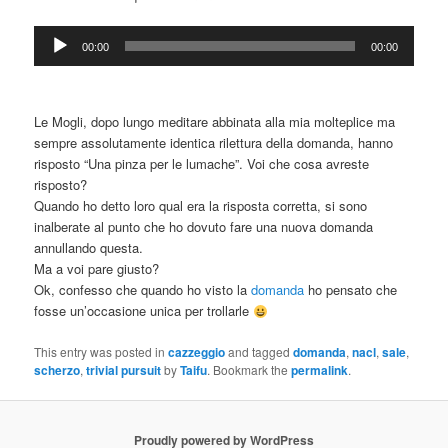
Audio
00:00
00:00
Player
Le Mogli, dopo lungo meditare abbinata alla mia molteplice ma
sempre assolutamente identica rilettura della domanda, hanno
risposto “Una pinza per le lumache”. Voi che cosa avreste
risposto?
Quando ho detto loro qual era la risposta corretta, si sono
inalberate al punto che ho dovuto fare una nuova domanda
annullando questa.
Ma a voi pare giusto?
Ok, confesso che quando ho visto la
domanda
ho pensato che
fosse un’occasione unica per trollarle
This entry was posted in
cazzeggio
and tagged
domanda
,
nacl
,
sale
,
scherzo
,
trivial pursuit
by
Taifu
. Bookmark the
permalink
.
Proudly powered by WordPress