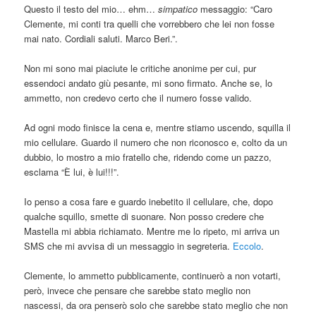
Questo il testo del mio… ehm…
simpatico
messaggio: “Caro
Clemente, mi conti tra quelli che vorrebbero che lei non fosse
mai nato. Cordiali saluti. Marco Beri.”.
Non mi sono mai piaciute le critiche anonime per cui, pur
essendoci andato giù pesante, mi sono firmato. Anche se, lo
ammetto, non credevo certo che il numero fosse valido.
Ad ogni modo finisce la cena e, mentre stiamo uscendo, squilla il
mio cellulare. Guardo il numero che non riconosco e, colto da un
dubbio, lo mostro a mio fratello che, ridendo come un pazzo,
esclama “È lui, è lui!!!”.
Io penso a cosa fare e guardo inebetito il cellulare, che, dopo
qualche squillo, smette di suonare. Non posso credere che
Mastella mi abbia richiamato. Mentre me lo ripeto, mi arriva un
SMS che mi avvisa di un messaggio in segreteria.
Eccolo
.
Clemente, lo ammetto pubblicamente, continuerò a non votarti,
però, invece che pensare che sarebbe stato meglio non
nascessi, da ora penserò solo che sarebbe stato meglio che non