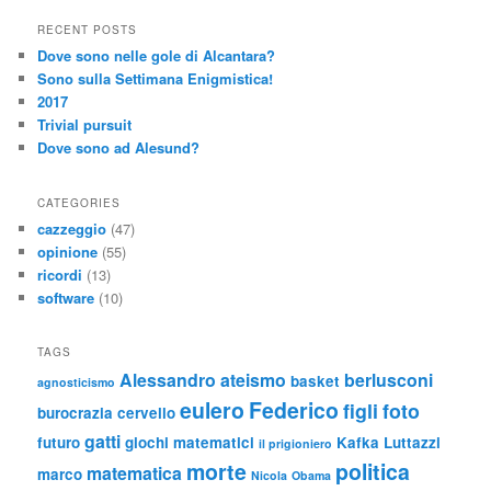
RECENT POSTS
Dove sono nelle gole di Alcantara?
Sono sulla Settimana Enigmistica!
2017
Trivial pursuit
Dove sono ad Alesund?
CATEGORIES
cazzeggio
(47)
opinione
(55)
ricordi
(13)
software
(10)
TAGS
Alessandro
ateismo
berlusconi
basket
agnosticismo
eulero
Federico
figli
foto
burocrazia
cervello
gatti
futuro
giochi matematici
Kafka
Luttazzi
il prigioniero
morte
politica
matematica
marco
Nicola
Obama