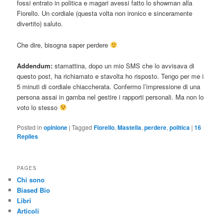
fossi entrato in politica e magari avessi fatto lo showman alla
Fiorello. Un cordiale (questa volta non ironico e sinceramente
divertito) saluto.
Che dire, bisogna saper perdere
Addendum:
stamattina, dopo un mio SMS che lo avvisava di
questo post, ha richiamato e stavolta ho risposto. Tengo per me i
5 minuti di cordiale chiaccherata. Confermo l’impressione di una
persona assai in gamba nel gestire i rapporti personali. Ma non lo
voto lo stesso
Posted in
opinione
|
Tagged
Fiorello
,
Mastella
,
perdere
,
politica
|
16
Replies
PAGES
Chi sono
Biased Bio
Libri
Articoli