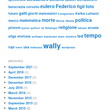
eulero
Federico
figli
foto
burocrazia
cervello
gatti
futuro
giochi matematici
Kafka
Luttazzi
il prigioniero
morte
politica
matematica
marco
Nicola
Obama
religione
pristem
scuola
pycon
python
rai
Ratzinger
salvare
tempo
ted
sfiga
sfortuna
software
stacktrace
stato
stukhtra
wally
topi
usa
treno
verbosus
wordpress
ARCHIVES
September 2021
(1)
April 2018
(1)
December 2017
(1)
December 2016
(1)
July 2016
(1)
March 2016
(1)
November 2015
(1)
September 2015
(2)
March 2015
(3)