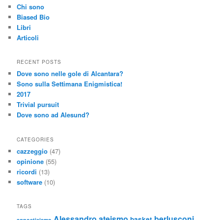
Chi sono
Biased Bio
Libri
Articoli
RECENT POSTS
Dove sono nelle gole di Alcantara?
Sono sulla Settimana Enigmistica!
2017
Trivial pursuit
Dove sono ad Alesund?
CATEGORIES
cazzeggio
(47)
opinione
(55)
ricordi
(13)
software
(10)
TAGS
Alessandro
ateismo
berlusconi
basket
agnosticismo