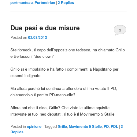
portmanteau
,
Portmeirion
|
2
Replies
Due pesi e due misure
3
Posted on
02/03/2013
Steinbrueck, il capo dell’opposizione tedesca, ha chiamato Grillo
e Berlusconi “due clown”
Grillo si è imbufalito e ha fatto i complimenti a Napolitano per
essersi indignato.
Ma allora perché lui continua a offendere chi ha votato il PD,
chiamandolo il partito PD-meno-elle?
Allora sai che ti dico, Grillo? Che viste le ultime squisite
interviste ai tuoi neo deputati, il tuo è il Movimento 5 Stalle.
Posted in
opinione
|
Tagged
Grillo
,
Movimento 5 Stelle
,
PD
,
PDL
|
3
Replies