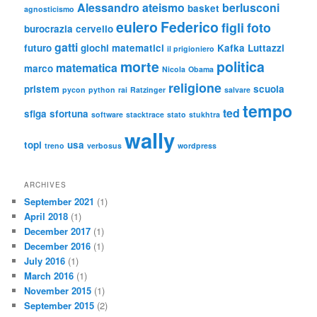
Alessandro
ateismo
berlusconi
basket
agnosticismo
eulero
Federico
figli
foto
burocrazia
cervello
gatti
futuro
giochi matematici
Kafka
Luttazzi
il prigioniero
morte
politica
matematica
marco
Nicola
Obama
religione
pristem
scuola
pycon
python
rai
Ratzinger
salvare
tempo
ted
sfiga
sfortuna
software
stacktrace
stato
stukhtra
wally
topi
usa
treno
verbosus
wordpress
ARCHIVES
September 2021
(1)
April 2018
(1)
December 2017
(1)
December 2016
(1)
July 2016
(1)
March 2016
(1)
November 2015
(1)
September 2015
(2)