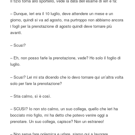
Il tizio torna allo sportello, vede la data dell’esame di ieri e fa:
– Dunque, ieri era il 10 luglio, deve attendere un mese e un
giorno, quindi si va ad agosto, ma purtroppo non abbiamo ancora
i fogli per la prenotazione di agosto quindi deve tornare più
avanti.
– Scusi?
– Eh, non posso farle la prenotazione, vede? Ho solo il foglio di
luglio.
– Scusi? Lei mi sta dicendo che io devo tornare qui un’altra volta
solo per fare la prenotazione?
– Stia calmo, sì è così.
– SCUSI? Io non sto calmo, un suo collega, quello che ieri ha
bocciato mio figlio, mi ha detto che potevo venire oggi a
prenotare. Un suo collega, capisce? Non un estraneo!
– Non serve fare polemica e urlare, siamo qui a lavorare.