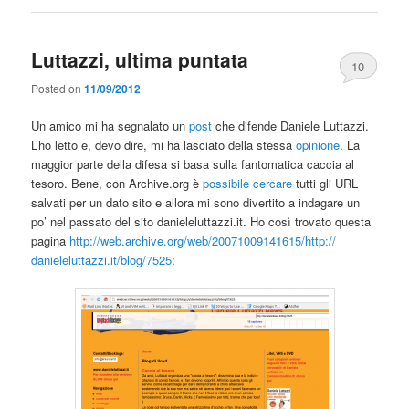
Luttazzi, ultima puntata
10
Posted on
11/09/2012
Un amico mi ha segnalato un
post
che difende Daniele Luttazzi.
L’ho letto e, devo dire, mi ha lasciato della stessa
opinione
. La
maggior parte della difesa si basa sulla fantomatica caccia al
tesoro. Bene, con Archive.org è
possibile cercare
tutti gli URL
salvati per un dato sito e allora mi sono divertito a indagare un
po’ nel passato del sito danieleluttazzi.it. Ho così trovato questa
pagina
http://web.archive.org/web/
20071009141615/http://
danieleluttazzi.it/blog/7525
: