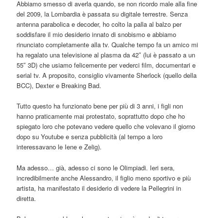
Abbiamo smesso di averla quando, se non ricordo male alla fine
del 2009, la Lombardia è passata su digitale terrestre. Senza
antenna parabolica e decoder, ho colto la palla al balzo per
soddisfare il mio desiderio innato di snobismo e abbiamo
rinunciato completamente alla tv. Qualche tempo fa un amico mi
ha regalato una televisione al plasma da 42″ (lui è passato a un
55″ 3D) che usiamo felicemente per vederci film, documentari e
serial tv. A proposito, consiglio vivamente Sherlock (quello della
BCC), Dexter e Breaking Bad.
Tutto questo ha funzionato bene per più di 3 anni, i figli non
hanno praticamente mai protestato, soprattutto dopo che ho
spiegato loro che potevano vedere quello che volevano il giorno
dopo su Youtube e senza pubblicità (al tempo a loro
interessavano le Iene e Zelig).
Ma adesso… già, adesso ci sono le Olimpiadi. Ieri sera,
incredibilmente anche Alessandro, il figlio meno sportivo e più
artista, ha manifestato il desiderio di vedere la Pellegrini in
diretta.