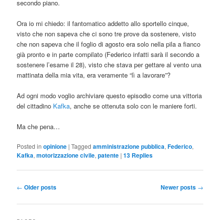
secondo piano.
Ora io mi chiedo: il fantomatico addetto allo sportello cinque,
visto che non sapeva che ci sono tre prove da sostenere, visto
che non sapeva che il foglio di agosto era solo nella pila a fianco
già pronto e in parte compilato (Federico infatti sarà il secondo a
sostenere l’esame il 28), visto che stava per gettare al vento una
mattinata della mia vita, era veramente “lì a lavorare”?
Ad ogni modo voglio archiviare questo episodio come una vittoria
del cittadino
Kafka
, anche se ottenuta solo con le maniere forti.
Ma che pena…
Posted in
opinione
|
Tagged
amministrazione pubblica
,
Federico
,
Kafka
,
motorizzazione civile
,
patente
|
13
Replies
Post
←
Older posts
Newer posts
→
navigation