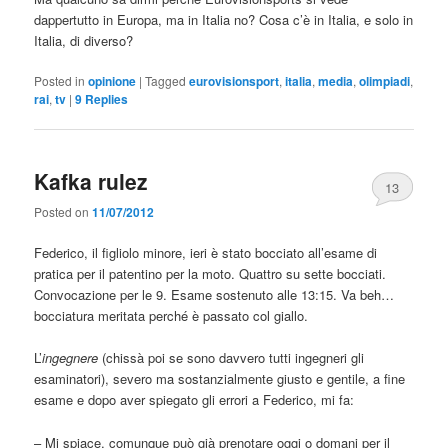
dappertutto in Europa, ma in Italia no? Cosa c’è in Italia, e solo in
Italia, di diverso?
Posted in
opinione
|
Tagged
eurovisionsport
,
italia
,
media
,
olimpiadi
,
rai
,
tv
|
9
Replies
Kafka rulez
13
Posted on
11/07/2012
Federico, il figliolo minore, ieri è stato bocciato all’esame di
pratica per il patentino per la moto. Quattro su sette bocciati.
Convocazione per le 9. Esame sostenuto alle 13:15. Va beh…
bocciatura meritata perché è passato col giallo.
L’
ingegnere
(chissà poi se sono davvero tutti ingegneri gli
esaminatori), severo ma sostanzialmente giusto e gentile, a fine
esame e dopo aver spiegato gli errori a Federico, mi fa:
– Mi spiace, comunque può già prenotare oggi o domani per il