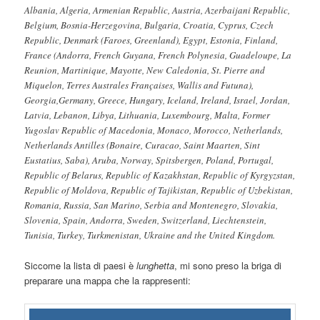
Albania, Algeria, Armenian Republic, Austria, Azerbaijani Republic,
Belgium, Bosnia-Herzegovina, Bulgaria, Croatia, Cyprus, Czech
Republic, Denmark (Faroes, Greenland), Egypt, Estonia, Finland,
France (Andorra, French Guyana, French Polynesia, Guadeloupe, La
Reunion, Martinique, Mayotte, New Caledonia, St. Pierre and
Miquelon, Terres Australes Françaises, Wallis and Futuna),
Georgia,Germany, Greece, Hungary, Iceland, Ireland, Israel, Jordan,
Latvia, Lebanon, Libya, Lithuania, Luxembourg, Malta, Former
Yugoslav Republic of Macedonia, Monaco, Morocco, Netherlands,
Netherlands Antilles (Bonaire, Curacao, Saint Maarten, Sint
Eustatius, Saba), Aruba, Norway, Spitsbergen, Poland, Portugal,
Republic of Belarus, Republic of Kazakhstan, Republic of Kyrgyzstan,
Republic of Moldova, Republic of Tajikistan, Republic of Uzbekistan,
Romania, Russia, San Marino, Serbia and Montenegro, Slovakia,
Slovenia, Spain, Andorra, Sweden, Switzerland, Liechtenstein,
Tunisia, Turkey, Turkmenistan, Ukraine and the United Kingdom.
Siccome la lista di paesi è
lunghetta
, mi sono preso la briga di
preparare una mappa che la rappresenti: