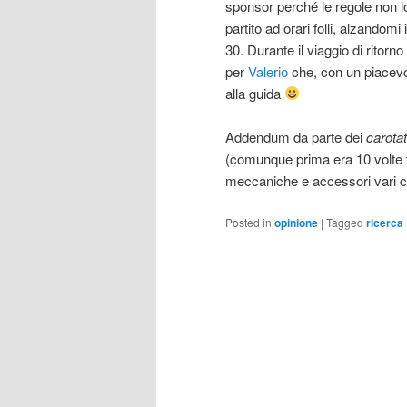
sponsor perché le regole non lo
partito ad orari folli, alzandomi
30. Durante il viaggio di ritor
per
Valerio
che, con un piacevo
alla guida
Addendum da parte dei
carotat
(comunque prima era 10 volte t
meccaniche e accessori vari c
Posted in
opinione
|
Tagged
ricerca