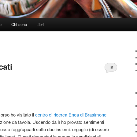
o
Chi sono
Libri
cati
15
rso ho visitato il
centro di ricerca Enea di Brasimone
,
ntazione da favola. Uscendo da lì ho provato sentimenti
osso raggrupparli sotto due insiemi: orgoglio (di essere
italiano). Questi ricercatori lavorano in condizioni di