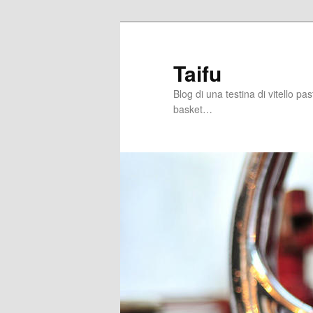
Skip
Skip
to
to
primary
secondary
Taifu
content
content
Blog di una testina di vitello pa
basket…