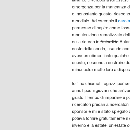
emergenza per la mancanza di fo
e, nonostante questo, riescono a 
mondiale. Ad esempio il
carota
permesso di capire come fosse 
manutenzione remotizzata della
della ricerca in
Antardide
Antart
costo della sonda, usando comp
avessero dimenticato qualche z
questo, riescono a costruire dell
minuscolo) mette loro a dispos
Io li ho chiamati ragazzi per se
anni. I pochi giovani che arriva
giusto il tempo di imparare e p
ricercatori precari a ricercator
sponsor e mi è stato spiegato
poteva fornire gratuitamente il 
inverno e là estate, un’estate 