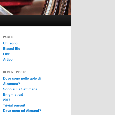
PAGES
Chi sono
Biased Bio
Libri
Articoli
RECENT POSTS
Dove sono nelle gole di
Alcantara?
Sono sulla Settimana
Enigmistica!
2017
Trivial pursuit
Dove sono ad Alesund?