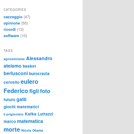
CATEGORIES
cazzeggio
(47)
opinione
(55)
ricordi
(13)
software
(10)
TAGS
Alessandro
agnosticismo
ateismo
basket
berlusconi
burocrazia
eulero
cervello
Federico
figli
foto
gatti
futuro
giochi matematici
Kafka
Luttazzi
il prigioniero
matematica
marco
morte
Nicola
Obama