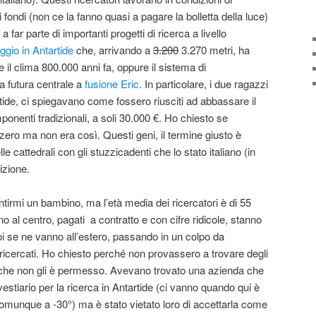
ndi (non ce la fanno quasi a pagare la bolletta della luce)
far parte di importanti progetti di ricerca a livello
ggio in Antartide
che, arrivando a
3.200
3.270 metri, ha
il clima 800.000 anni fa, oppure il sistema di
 futura centrale a
fusione Eric
. In particolare, i due ragazzi
ide, ci spiegavano come fossero riusciti ad abbassare il
onenti tradizionali, a soli 30.000 €. Ho chiesto se
ero ma non era così. Questi geni, il termine giusto è
e cattedrali con gli stuzzicadenti che lo stato italiano (in
izione.
ntirmi un bambino, ma l’età media dei ricercatori è di 55
no al centro, pagati a contratto e con cifre ridicole, stanno
oi se ne vanno all’estero, passando in un colpo da
i ricercati. Ho chiesto perché non provassero a trovare degli
 che non gli è permesso. Avevano trovato una azienda che
vestiario per la ricerca in Antartide (ci vanno quando qui è
comunque a -30°) ma è stato vietato loro di accettarla come