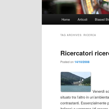
Main
Home
Articoli
Biased Bi
menu
TAG ARCHIVES:
RICERCA
Ricercatori ricer
Posted on
14/10/2008
Venerdì sco
situato tra l’altro in un’ambie
contrastanti. Essenzialmente p
italiano) e vergogna (di essere 