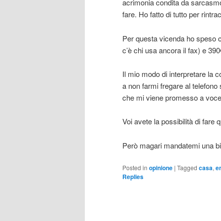
acrimonia condita da sarcasmo e
fare. Ho fatto di tutto per rint
Per questa vicenda ho speso cir
c’è chi usa ancora il fax) e 390€
Il mio modo di interpretare la 
a non farmi fregare al telefono
che mi viene promesso a voce. 
Voi avete la possibilità di far
Però magari mandatemi una b
Posted in
opinione
|
Tagged
casa
,
e
Replies