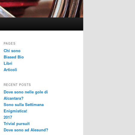
PAGES
Chi sono
Biased Bio
Libri
Articoli
RECENT POSTS
Dove sono nelle gole di
Alcantara?
Sono sulla Settimana
Enigmistica!
2017
Trivial pursuit
Dove sono ad Alesund?