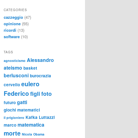
CATEGORIES
cazzeggio
(47)
opinione
(55)
ricordi
(13)
software
(10)
TAGS
Alessandro
agnosticismo
ateismo
basket
berlusconi
burocrazia
eulero
cervello
Federico
figli
foto
gatti
futuro
giochi matematici
Kafka
Luttazzi
il prigioniero
matematica
marco
morte
Nicola
Obama