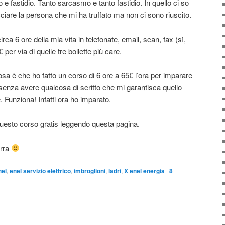
 fastidio. Tanto sarcasmo e tanto fastidio. In quello ci so
racciare la persona che mi ha truffato ma non ci sono riuscito.
ca 6 ore della mia vita in telefonate, email, scan, fax (sì,
 per via di quelle tre bollette più care.
cosa è che ho fatto un corso di 6 ore a 65€ l’ora per imparare
 senza avere qualcosa di scritto che mi garantisca quello
Funziona! Infatti ora ho imparato.
e questo corso gratis leggendo questa pagina.
irra
nel
,
enel servizio elettrico
,
imbroglioni
,
ladri
,
X enel energia
|
8