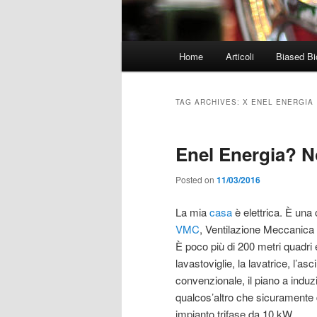
Main
Home
Articoli
Biased Bi
menu
TAG ARCHIVES:
X ENEL ENERGIA
Enel Energia? N
Posted on
11/03/2016
La mia
casa
è elettrica. È una
VMC
, Ventilazione Meccanica 
È poco più di 200 metri quadri
lavastoviglie, la lavatrice, l’asci
convenzionale, il piano a induz
qualcos’altro che sicuramente
impianto trifase da 10 kW.