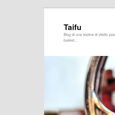
Skip
Skip
to
to
primary
secondary
Taifu
content
content
Blog di una testina di vitello pa
basket…