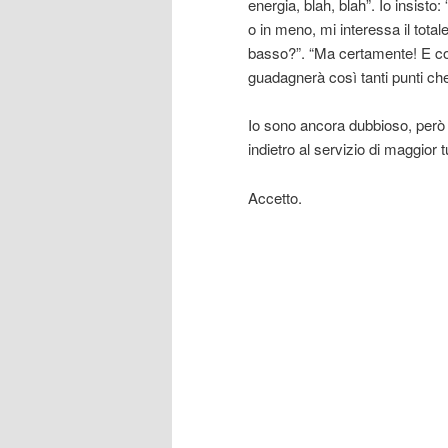
energia, blah, blah”. Io insisto
o in meno, mi interessa il total
basso?”. “Ma certamente! E con
guadagnerà così tanti punti che 
Io sono ancora dubbioso, però
indietro al servizio di maggior 
Accetto.