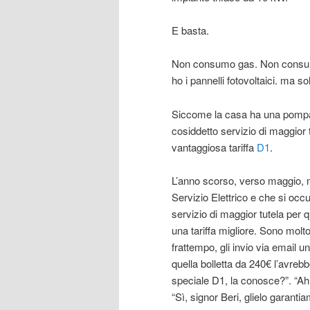
E basta.
Non consumo gas. Non consumo
ho i pannelli fotovoltaici. ma so
Siccome la casa ha una pompa di
cosiddetto servizio di maggior t
vantaggiosa tariffa
D1
.
L’anno scorso, verso maggio, m
Servizio Elettrico e che si occu
servizio di maggior tutela per
una tariffa migliore. Sono molto
frattempo, gli invio via email un
quella bolletta da 240€ l’avreb
speciale D1, la conosce?”. “Ah
“Sì, signor Beri, glielo garan