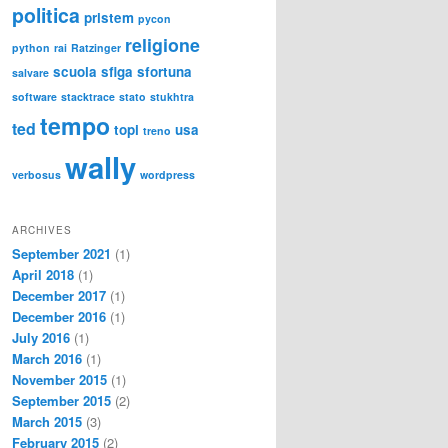
politica
pristem
pycon
religione
python
rai
Ratzinger
scuola
sfiga
sfortuna
salvare
software
stacktrace
stato
stukhtra
tempo
ted
topi
usa
treno
wally
verbosus
wordpress
ARCHIVES
September 2021
(1)
April 2018
(1)
December 2017
(1)
December 2016
(1)
July 2016
(1)
March 2016
(1)
November 2015
(1)
September 2015
(2)
March 2015
(3)
February 2015
(2)