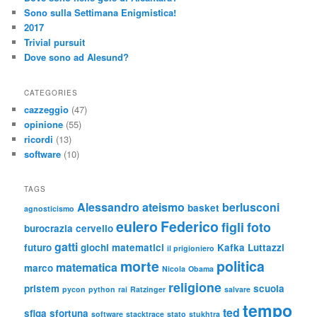
Sono sulla Settimana Enigmistica!
2017
Trivial pursuit
Dove sono ad Alesund?
CATEGORIES
cazzeggio
(47)
opinione
(55)
ricordi
(13)
software
(10)
TAGS
Alessandro
ateismo
berlusconi
basket
agnosticismo
eulero
Federico
figli
foto
burocrazia
cervello
gatti
futuro
giochi matematici
Kafka
Luttazzi
il prigioniero
morte
politica
matematica
marco
Nicola
Obama
religione
pristem
scuola
pycon
python
rai
Ratzinger
salvare
tempo
ted
sfiga
sfortuna
software
stacktrace
stato
stukhtra