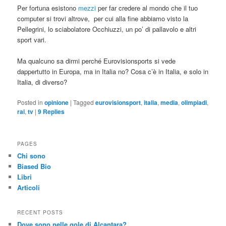
Per fortuna esistono
mezzi
per far credere al mondo che il tuo
computer si trovi altrove, per cui alla fine abbiamo visto la
Pellegrini, lo sciabolatore Occhiuzzi, un po’ di pallavolo e altri
sport vari.
Ma qualcuno sa dirmi perché Eurovisionsports si vede
dappertutto in Europa, ma in Italia no? Cosa c’è in Italia, e solo in
Italia, di diverso?
Posted in
opinione
|
Tagged
eurovisionsport
,
italia
,
media
,
olimpiadi
,
rai
,
tv
|
9
Replies
PAGES
Chi sono
Biased Bio
Libri
Articoli
RECENT POSTS
Dove sono nelle gole di Alcantara?