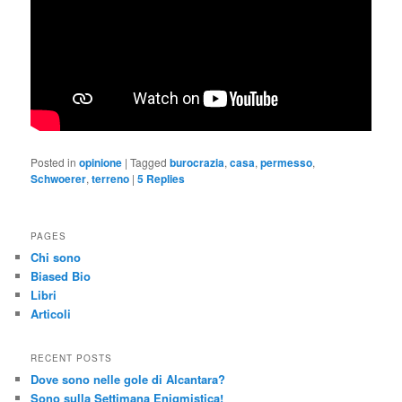
Posted in
opinione
|
Tagged
burocrazia
,
casa
,
permesso
,
Schwoerer
,
terreno
|
5
Replies
PAGES
Chi sono
Biased Bio
Libri
Articoli
RECENT POSTS
Dove sono nelle gole di Alcantara?
Sono sulla Settimana Enigmistica!