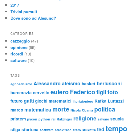
2017
Trivial pursuit
Dove sono ad Alesund?
CATEGORIES
cazzeggio
(47)
opinione
(55)
ricordi
(13)
software
(10)
TAGS
Alessandro
ateismo
berlusconi
basket
agnosticismo
eulero
Federico
figli
foto
burocrazia
cervello
gatti
futuro
giochi matematici
Kafka
Luttazzi
il prigioniero
morte
politica
matematica
marco
Nicola
Obama
religione
pristem
scuola
pycon
python
rai
Ratzinger
salvare
tempo
ted
sfiga
sfortuna
software
stacktrace
stato
stukhtra