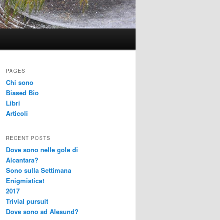
PAGES
Chi sono
Biased Bio
Libri
Articoli
RECENT POSTS
Dove sono nelle gole di
Alcantara?
Sono sulla Settimana
Enigmistica!
2017
Trivial pursuit
Dove sono ad Alesund?