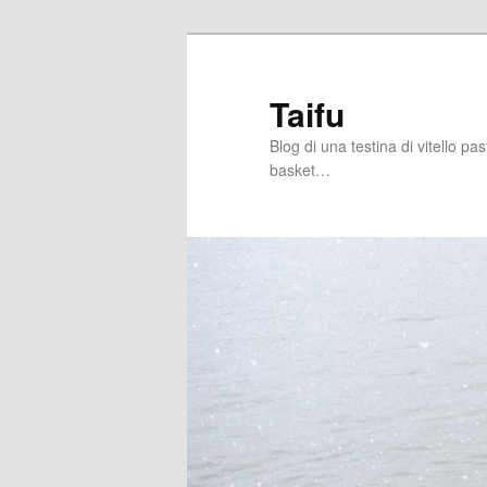
Skip
Skip
to
to
primary
secondary
Taifu
content
content
Blog di una testina di vitello pa
basket…