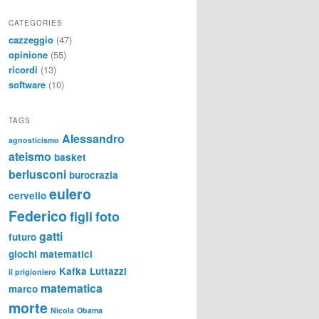
CATEGORIES
cazzeggio
(47)
opinione
(55)
ricordi
(13)
software
(10)
TAGS
Alessandro
agnosticismo
ateismo
basket
berlusconi
burocrazia
eulero
cervello
Federico
figli
foto
gatti
futuro
giochi matematici
Kafka
Luttazzi
il prigioniero
matematica
marco
morte
Nicola
Obama