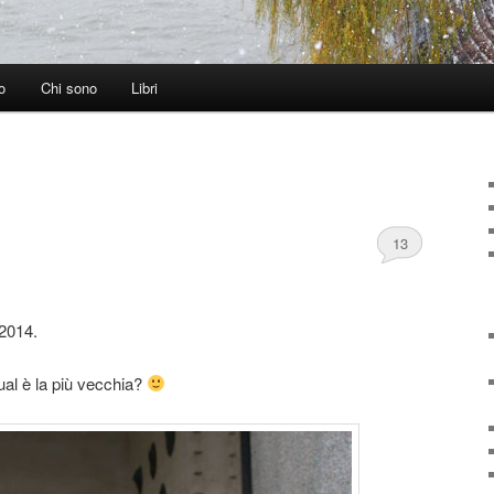
o
Chi sono
Libri
13
 2014.
qual è la più vecchia?