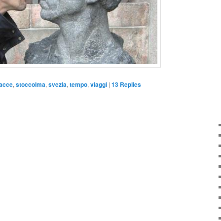
facce
,
stoccolma
,
svezia
,
tempo
,
viaggi
|
13
Replies