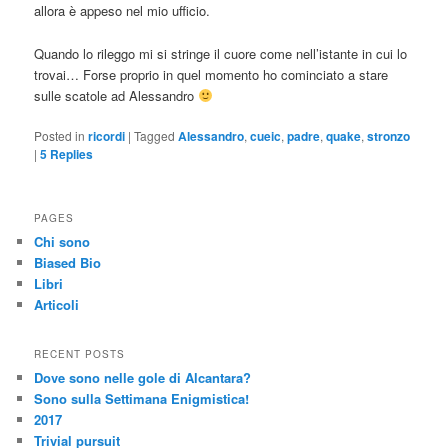
allora è appeso nel mio ufficio.
Quando lo rileggo mi si stringe il cuore come nell’istante in cui lo
trovai… Forse proprio in quel momento ho cominciato a stare
sulle scatole ad Alessandro
Posted in
ricordi
|
Tagged
Alessandro
,
cueic
,
padre
,
quake
,
stronzo
|
5
Replies
PAGES
Chi sono
Biased Bio
Libri
Articoli
RECENT POSTS
Dove sono nelle gole di Alcantara?
Sono sulla Settimana Enigmistica!
2017
Trivial pursuit