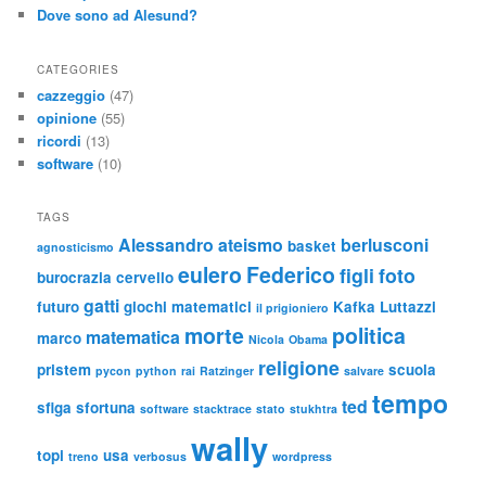
Dove sono ad Alesund?
CATEGORIES
cazzeggio
(47)
opinione
(55)
ricordi
(13)
software
(10)
TAGS
Alessandro
ateismo
berlusconi
basket
agnosticismo
eulero
Federico
figli
foto
burocrazia
cervello
gatti
futuro
giochi matematici
Kafka
Luttazzi
il prigioniero
morte
politica
matematica
marco
Nicola
Obama
religione
pristem
scuola
pycon
python
rai
Ratzinger
salvare
tempo
ted
sfiga
sfortuna
software
stacktrace
stato
stukhtra
wally
topi
usa
treno
verbosus
wordpress