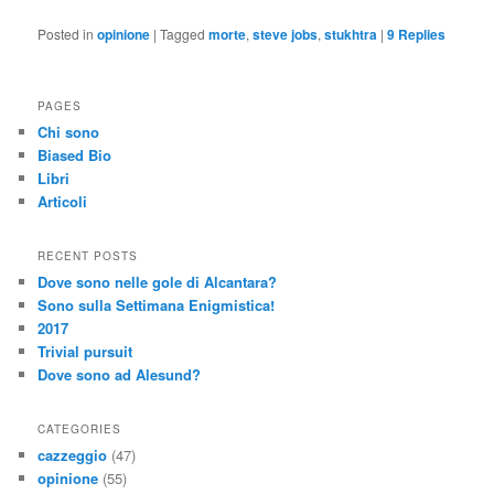
Posted in
opinione
|
Tagged
morte
,
steve jobs
,
stukhtra
|
9
Replies
PAGES
Chi sono
Biased Bio
Libri
Articoli
RECENT POSTS
Dove sono nelle gole di Alcantara?
Sono sulla Settimana Enigmistica!
2017
Trivial pursuit
Dove sono ad Alesund?
CATEGORIES
cazzeggio
(47)
opinione
(55)