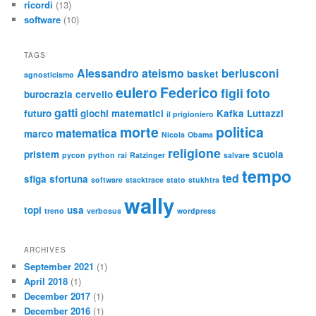
ricordi
(13)
software
(10)
TAGS
Alessandro
ateismo
berlusconi
basket
agnosticismo
eulero
Federico
figli
foto
burocrazia
cervello
gatti
futuro
giochi matematici
Kafka
Luttazzi
il prigioniero
morte
politica
matematica
marco
Nicola
Obama
religione
pristem
scuola
pycon
python
rai
Ratzinger
salvare
tempo
ted
sfiga
sfortuna
software
stacktrace
stato
stukhtra
wally
topi
usa
treno
verbosus
wordpress
ARCHIVES
September 2021
(1)
April 2018
(1)
December 2017
(1)
December 2016
(1)