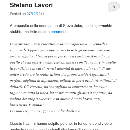
Stefano Lavori
9
Posted on
07/10/2011
A proposito della scomparsa di Steve Jobs, nel blog
struckta
stukhtra ho letto questo
commento
:
Ho ammirato i suoi giocattoli e la sua capacità di inventarli e
rinnovarli. Eppure non capirò mai chi mitizza un uomo che non
ambiva affatto al Nobel per la pace, né a cambiare il mondo per
quello che un essere umano può intendere con “cambiare in meglio
la condizione in cui si trova l’umanità di questo pianeta”. Il suo
unico credo era la realizzazione dei propri desideri (giocattoli
perfetti, migliaia di dipendenti, milioni di pezzi prodotti, miliardi di
dollari). C’è riuscito, ha sbaragliato la concorrenza, ha avuto
ragione su tutta la linea, ha costretto tutti gli altri a copiarlo, ha
goduto dei propri successi, e in questo è stato bravo, anzi,
bravissimo. E quindi?
Per piacere, non mitizziamo l’individualismo.
Queste frasi mi hanno colpito perché, in fondo le condivido e
anche io penso che sia sbagliatissimo mitizzare qualsiasi