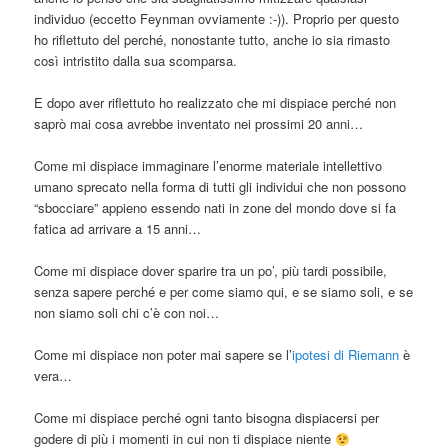
individuo (eccetto Feynman ovviamente :-)). Proprio per questo
ho riflettuto del perché, nonostante tutto, anche io sia rimasto
così intristito dalla sua scomparsa.
E dopo aver riflettuto ho realizzato che mi dispiace perché non
saprò mai cosa avrebbe inventato nei prossimi 20 anni…
Come mi dispiace immaginare l’enorme materiale intellettivo
umano sprecato nella forma di tutti gli individui che non possono
“sbocciare” appieno essendo nati in zone del mondo dove si fa
fatica ad arrivare a 15 anni…
Come mi dispiace dover sparire tra un po’, più tardi possibile,
senza sapere perché e per come siamo qui, e se siamo soli, e se
non siamo soli chi c’è con noi…
Come mi dispiace non poter mai sapere se l’
ipotesi di Riemann
è
vera…
Come mi dispiace perché ogni tanto bisogna dispiacersi per
godere di più i momenti in cui non ti dispiace niente