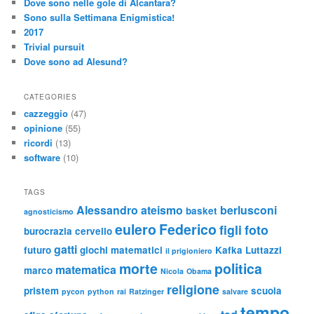
Dove sono nelle gole di Alcantara?
Sono sulla Settimana Enigmistica!
2017
Trivial pursuit
Dove sono ad Alesund?
CATEGORIES
cazzeggio
(47)
opinione
(55)
ricordi
(13)
software
(10)
TAGS
Alessandro
ateismo
berlusconi
basket
agnosticismo
eulero
Federico
figli
foto
burocrazia
cervello
gatti
futuro
giochi matematici
Kafka
Luttazzi
il prigioniero
morte
politica
matematica
marco
Nicola
Obama
religione
pristem
scuola
pycon
python
rai
Ratzinger
salvare
tempo