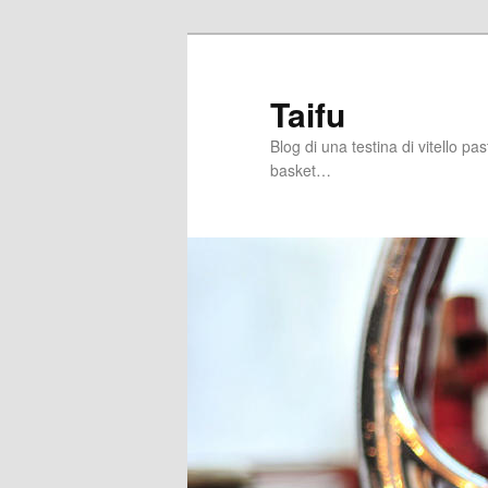
Skip
Skip
to
to
primary
secondary
Taifu
content
content
Blog di una testina di vitello pa
basket…