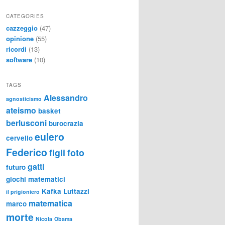
CATEGORIES
cazzeggio
(47)
opinione
(55)
ricordi
(13)
software
(10)
TAGS
Alessandro
agnosticismo
ateismo
basket
berlusconi
burocrazia
eulero
cervello
Federico
figli
foto
gatti
futuro
giochi matematici
Kafka
Luttazzi
il prigioniero
matematica
marco
morte
Nicola
Obama