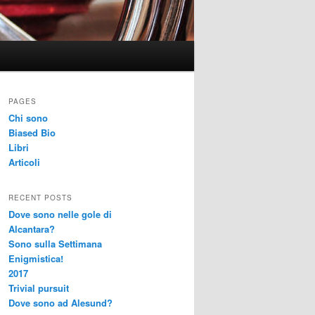
PAGES
Chi sono
Biased Bio
Libri
Articoli
RECENT POSTS
Dove sono nelle gole di
Alcantara?
Sono sulla Settimana
Enigmistica!
2017
Trivial pursuit
Dove sono ad Alesund?