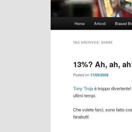
Main
Home
Articoli
Biased Bi
menu
TAG ARCHIVES:
SHARE
13%? Ah, ah, ah
Posted on
17/09/2009
Tony Troja
è troppo divertente! 
ultimi tempi.
Che volete farci, sono fatto co
farabutti
.