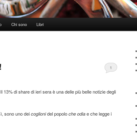
o
Chi sono
Libri
!
1
Il 13% di share di ieri sera è una delle più belle notizie degli
sì, sono uno dei
coglioni
del popolo
che odia
e che legge i