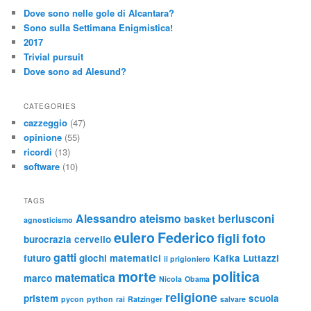
Dove sono nelle gole di Alcantara?
Sono sulla Settimana Enigmistica!
2017
Trivial pursuit
Dove sono ad Alesund?
CATEGORIES
cazzeggio
(47)
opinione
(55)
ricordi
(13)
software
(10)
TAGS
Alessandro
ateismo
berlusconi
basket
agnosticismo
eulero
Federico
figli
foto
burocrazia
cervello
gatti
futuro
giochi matematici
Kafka
Luttazzi
il prigioniero
morte
politica
matematica
marco
Nicola
Obama
religione
pristem
scuola
pycon
python
rai
Ratzinger
salvare