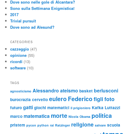
Dove sono nelle gole di Alcantara?
Sono sulla Settimana Enigmistica!
2017
Trivial pursuit
Dove sono ad Alesund?
CATEGORIES
cazzeggio
(47)
opinione
(55)
ricordi
(13)
software
(10)
TAGS
Alessandro
ateismo
berlusconi
basket
agnosticismo
eulero
Federico
figli
foto
burocrazia
cervello
gatti
futuro
giochi matematici
Kafka
Luttazzi
il prigioniero
morte
politica
matematica
marco
Nicola
Obama
religione
pristem
scuola
pycon
python
rai
Ratzinger
salvare