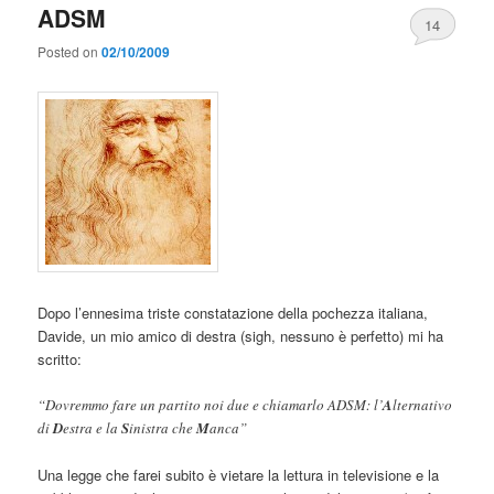
ADSM
14
Posted on
02/10/2009
Dopo l’ennesima triste constatazione della pochezza italiana,
Davide, un mio amico di destra (sigh, nessuno è perfetto) mi ha
scritto:
“Dovremmo fare un partito noi due e chiamarlo ADSM: l’
A
lternativo
di
D
estra e la
S
inistra che
M
anca”
Una legge che farei subito è vietare la lettura in televisione e la