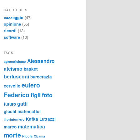
CATEGORIES
cazzeggio
(47)
opinione
(55)
ricordi
(13)
software
(10)
TAGS
Alessandro
agnosticismo
ateismo
basket
berlusconi
burocrazia
eulero
cervello
Federico
figli
foto
gatti
futuro
giochi matematici
Kafka
Luttazzi
il prigioniero
matematica
marco
morte
Nicola
Obama