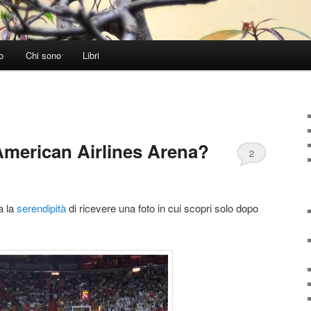
o
Chi sono
Libri
American Airlines Arena?
2
a la
serendipità
di ricevere una foto in cui scopri solo dopo