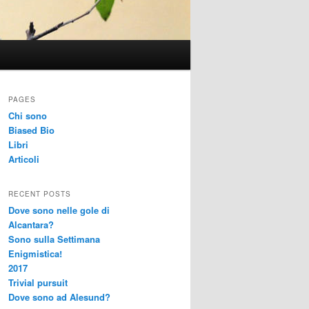
PAGES
Chi sono
Biased Bio
Libri
Articoli
RECENT POSTS
Dove sono nelle gole di
Alcantara?
Sono sulla Settimana
Enigmistica!
2017
Trivial pursuit
Dove sono ad Alesund?