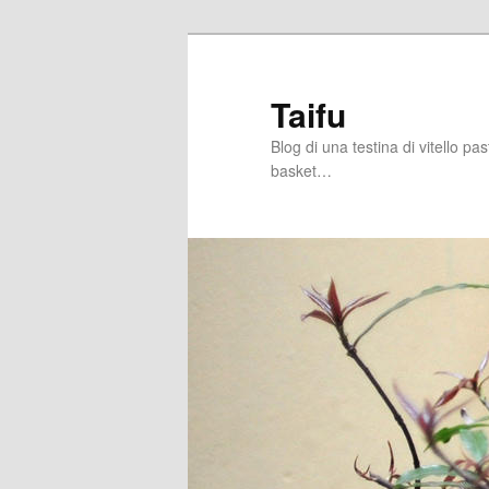
Skip
Skip
to
to
primary
secondary
Taifu
content
content
Blog di una testina di vitello pa
basket…