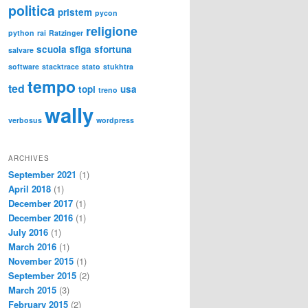
politica
pristem
pycon
religione
python
rai
Ratzinger
scuola
sfiga
sfortuna
salvare
software
stacktrace
stato
stukhtra
tempo
ted
topi
usa
treno
wally
verbosus
wordpress
ARCHIVES
September 2021
(1)
April 2018
(1)
December 2017
(1)
December 2016
(1)
July 2016
(1)
March 2016
(1)
November 2015
(1)
September 2015
(2)
March 2015
(3)
February 2015
(2)