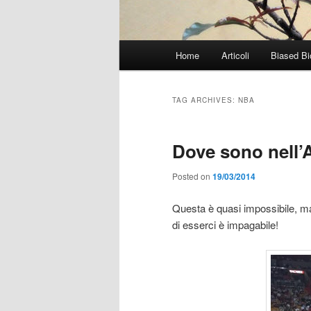
Main
Home
Articoli
Biased Bi
menu
TAG ARCHIVES:
NBA
Dove sono nell’
Posted on
19/03/2014
Questa è quasi impossibile, m
di esserci è impagabile!