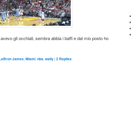
vevo gli occhiali, sembra abbia i baffi e dal mio posto ho
LeBron James
,
Miami
,
nba
,
wally
|
2
Replies