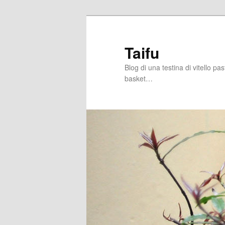
Skip
Skip
to
to
primary
secondary
Taifu
content
content
Blog di una testina di vitello pa
basket…