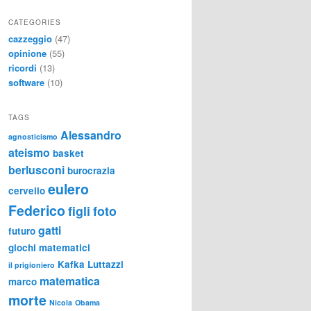
CATEGORIES
cazzeggio
(47)
opinione
(55)
ricordi
(13)
software
(10)
TAGS
Alessandro
agnosticismo
ateismo
basket
berlusconi
burocrazia
eulero
cervello
Federico
figli
foto
gatti
futuro
giochi matematici
Kafka
Luttazzi
il prigioniero
matematica
marco
morte
Nicola
Obama