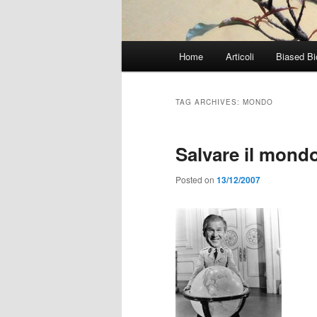
Main
Home
Articoli
Biased Bi
menu
TAG ARCHIVES:
MONDO
Salvare il mond
Posted on
13/12/2007