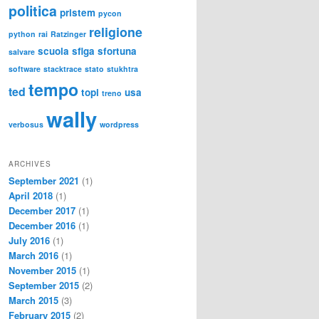
politica
pristem
pycon
religione
python
rai
Ratzinger
scuola
sfiga
sfortuna
salvare
software
stacktrace
stato
stukhtra
tempo
ted
topi
usa
treno
wally
verbosus
wordpress
ARCHIVES
September 2021
(1)
April 2018
(1)
December 2017
(1)
December 2016
(1)
July 2016
(1)
March 2016
(1)
November 2015
(1)
September 2015
(2)
March 2015
(3)
February 2015
(2)