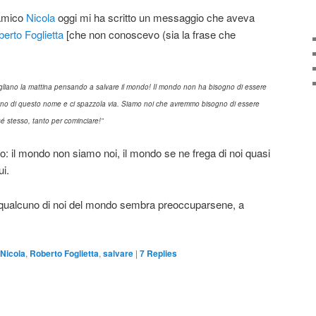
 amico
Nicola
oggi mi ha scritto un messaggio che aveva
erto Foglietta
[che non conoscevo (sia la frase che
vegliano la mattina pensando a
salvare il mondo! Il mondo non ha bisogno di essere
o di questo nome e ci spazzola via. Siamo noi
che avremmo bisogno di essere
sé stesso, tanto per cominciare!”
: il mondo non siamo noi, il mondo se ne frega di noi quasi
ui.
qualcuno di noi del mondo sembra preoccuparsene, a
Nicola
,
Roberto Foglietta
,
salvare
|
7
Replies