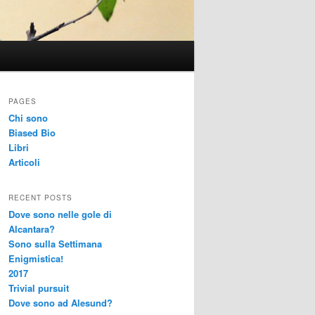
PAGES
Chi sono
Biased Bio
Libri
Articoli
RECENT POSTS
Dove sono nelle gole di
Alcantara?
Sono sulla Settimana
Enigmistica!
2017
Trivial pursuit
Dove sono ad Alesund?