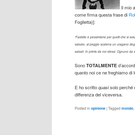
Il mio
come firma questa frase di
Rob
Foglietta)]:
“Fastidio e pessimismo per quelli che si s
salvato, al peggio
scatena un uragano degn
salvati. In primis da noi stessi. Ognuno da 
Sono
TOTALMENTE
d’accordo
quanto noi ce ne freghiamo di l
E ho scritto
quasi
solo perché 
differenza del viceversa.
Posted in
opinione
|
Tagged
mondo
,