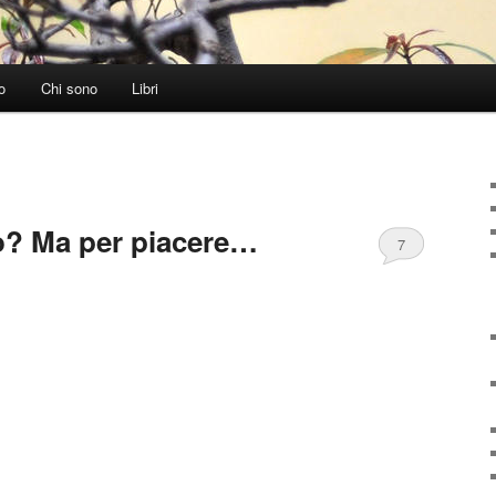
o
Chi sono
Libri
o? Ma per piacere…
7