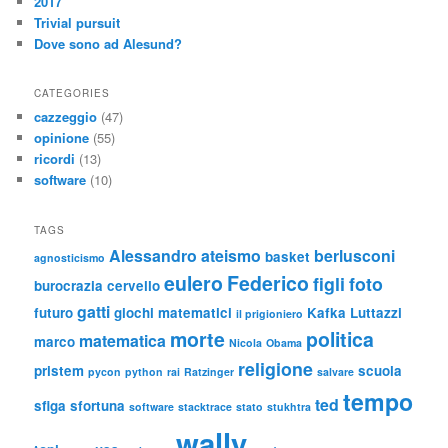
2017
Trivial pursuit
Dove sono ad Alesund?
CATEGORIES
cazzeggio
(47)
opinione
(55)
ricordi
(13)
software
(10)
TAGS
Alessandro
ateismo
berlusconi
basket
agnosticismo
eulero
Federico
figli
foto
burocrazia
cervello
gatti
futuro
giochi matematici
Kafka
Luttazzi
il prigioniero
morte
politica
matematica
marco
Nicola
Obama
religione
pristem
scuola
pycon
python
rai
Ratzinger
salvare
tempo
ted
sfiga
sfortuna
software
stacktrace
stato
stukhtra
wally