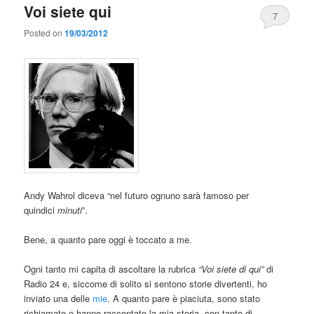
Voi siete qui
7
Posted on
19/03/2012
Andy Wahrol diceva “nel futuro ognuno sarà famoso per
quindici
minuti
”.
Bene, a quanto pare oggi è toccato a me.
Ogni tanto mi capita di ascoltare la rubrica
“Voi siete di qui”
di
Radio 24 e, siccome di solito si sentono storie divertenti, ho
inviato una delle
mie
. A quanto pare è piaciuta, sono stato
richiamato e hanno raccontato la mia storia, con tanto di