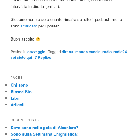
intervista in diretta (brrr….).
Siccome non so se e quanto rimarrà sul sito il podcast, me lo
sono
scaricato
per i posteri.
Buon ascolto
Posted in
cazzeggio
|
Tagged
diretta
,
matteo caccia
,
radio
,
radio24
,
voi siete qui
|
7
Replies
PAGES
Chi sono
Biased Bio
Libri
Articoli
RECENT POSTS
Dove sono nelle gole di Alcantara?
Sono sulla Settimana Enigmistica!