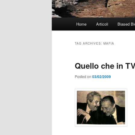
Main
Home
Articoli
Biased Bi
menu
TAG ARCHIVES:
MAFIA
Quello che in T
Posted on
03/02/2009