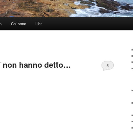
o
Chi sono
Libri
V non hanno detto…
5