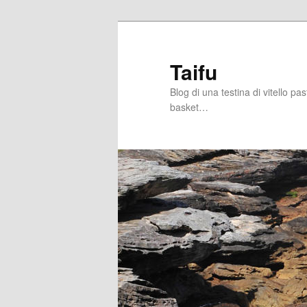
Skip
Skip
to
to
primary
secondary
Taifu
content
content
Blog di una testina di vitello pa
basket…