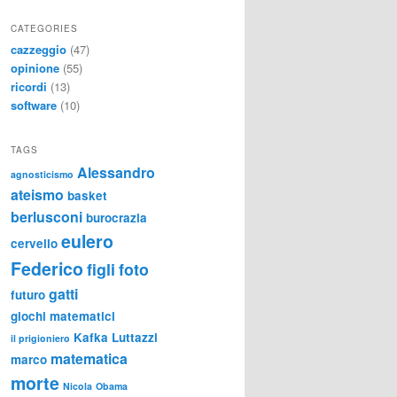
CATEGORIES
cazzeggio
(47)
opinione
(55)
ricordi
(13)
software
(10)
TAGS
Alessandro
agnosticismo
ateismo
basket
berlusconi
burocrazia
eulero
cervello
Federico
figli
foto
gatti
futuro
giochi matematici
Kafka
Luttazzi
il prigioniero
matematica
marco
morte
Nicola
Obama