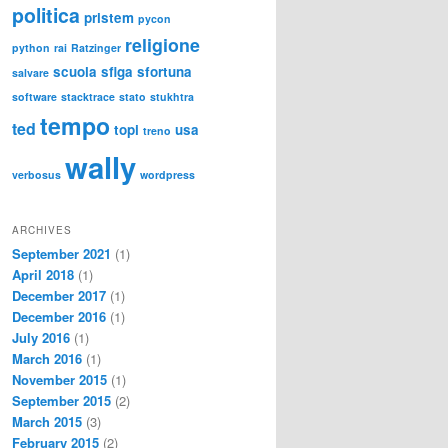
politica
pristem
pycon
religione
python
rai
Ratzinger
scuola
sfiga
sfortuna
salvare
software
stacktrace
stato
stukhtra
tempo
ted
topi
usa
treno
wally
verbosus
wordpress
ARCHIVES
September 2021
(1)
April 2018
(1)
December 2017
(1)
December 2016
(1)
July 2016
(1)
March 2016
(1)
November 2015
(1)
September 2015
(2)
March 2015
(3)
February 2015
(2)