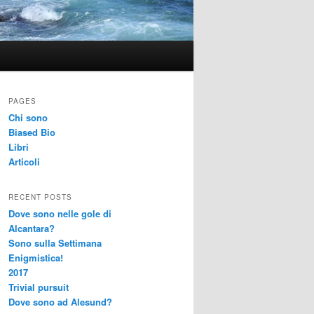
PAGES
Chi sono
Biased Bio
Libri
Articoli
RECENT POSTS
Dove sono nelle gole di
Alcantara?
Sono sulla Settimana
Enigmistica!
2017
Trivial pursuit
Dove sono ad Alesund?