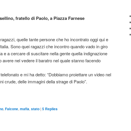
sellino, fratello di Paolo, a Piazza Farnese
i ragazzi, quelle tante persone che ho incontrato oggi qui e
’Italia. Sono quei ragazzi che incontro quando vado in giro
bbia e a cercare di suscitare nella gente quella indignazione
o avere nel vedere il baratro nel quale stanno facendo
 telefonato e mi ha detto: “Dobbiamo proiettare un video nel
i crude, delle immagini della strage di Paolo”.
no
,
Falcone
,
mafia
,
stato
|
5
Replies