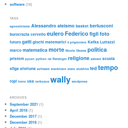
software
(10)
TAGS
Alessandro
ateismo
berlusconi
basket
agnosticismo
eulero
Federico
figli
foto
burocrazia
cervello
gatti
futuro
giochi matematici
Kafka
Luttazzi
il prigioniero
morte
politica
matematica
marco
Nicola
Obama
religione
pristem
scuola
pycon
python
rai
Ratzinger
salvare
tempo
ted
sfiga
sfortuna
software
stacktrace
stato
stukhtra
wally
topi
usa
treno
verbosus
wordpress
ARCHIVES
September 2021
(1)
April 2018
(1)
December 2017
(1)
December 2016
(1)