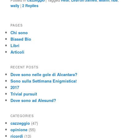
wally
|
2
Replies
PAGES
Chi sono
Biased Bio
Libri
Articoli
RECENT POSTS
Dove sono nelle gole di Alcantara?
Sono sulla Settimana Enigmistica!
2017
Trivial pursuit
Dove sono ad Alesund?
CATEGORIES
cazzeggio
(47)
opinione
(55)
ricordi
(13)