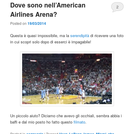
Dove sono nell’American
2
Airlines Arena?
Posted on
19/03/2014
Questa è quasi impossibile, ma la
serendipità
di ricevere una foto
in cui scopri solo dopo di esserci è impagabile!
Un piccolo aiuto? Diciamo che avevo gli occhiali, sembra abbia i
baffi e dal mio posto ho fatto questo
filmato
.
Posted in
cazzeggio
|
Tagged
Heat
,
LeBron James
,
Miami
,
nba
,