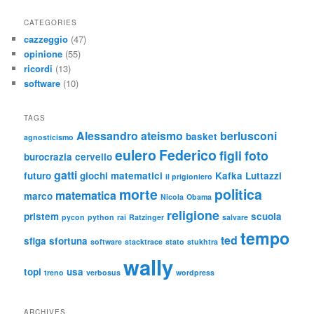
CATEGORIES
cazzeggio
(47)
opinione
(55)
ricordi
(13)
software
(10)
TAGS
Alessandro
ateismo
berlusconi
basket
agnosticismo
eulero
Federico
figli
foto
burocrazia
cervello
gatti
futuro
giochi matematici
Kafka
Luttazzi
il prigioniero
morte
politica
matematica
marco
Nicola
Obama
religione
pristem
scuola
pycon
python
rai
Ratzinger
salvare
tempo
ted
sfiga
sfortuna
software
stacktrace
stato
stukhtra
wally
topi
usa
treno
verbosus
wordpress
ARCHIVES