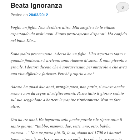
Beata Ignoranza
6
Posted on
28/03/2012
Voglio un figlio. Non desidero altro. Mia moglie e io lo stiamo
aspettando da molti anni. Siamo praticamente disperati. Ma confido
nel buon Dio…
Sono molto preoccupato. Adesso ho un figlio. L’ho aspettato tanto e
quando finalmente è arrivato sono rimasto di sasso. È nato piccolo e
gracile. I dottori dicono che è sopravvissuto per miracolo e che avrà
una vita difficile e faticosa. Perché proprio a me?
Adesso ha quasi due anni, mangia poco, non parla, si muove anche
meno e non da segno di miglioramenti. Passa tutto il giorno seduto
sul suo seggiolone a battere le manine ritmicamente. Non sa fare
altro.
Ora ha tre anni. Ha imparato solo poche parole e le ripete tutto il
santo giorno: “Babbo, mamma, due, sette, uno, otto, babbo,
mamma…” Non ne posso più. Sì, lo so, siamo nel 1700 e i dottori
fanno miracoli, ma le speranze sono nulle. Eccolo che ricomincia…