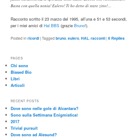
Basta con quella nenia! Eulero! Ti ho detto di stare zitto!…
Racconto scritto il 23 marzo del 1995, all’una e 51 e 53 secondi,
per i miei amici di
Hal BBS
(grazie
Bruno
!).
Posted in
ricordi
|
Tagged
bruno
,
eulero
,
HAL
,
racconti
|
6
Replies
PAGES
Chi sono
Biased Bio
Libri
Articoli
RECENT POSTS
Dove sono nelle gole di Alcantara?
Sono sulla Settimana Enigmistica!
2017
Trivial pursuit
Dove sono ad Alesund?