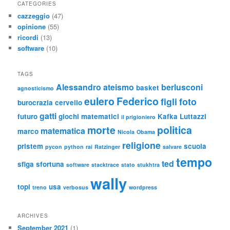
CATEGORIES
cazzeggio
(47)
opinione
(55)
ricordi
(13)
software
(10)
TAGS
Alessandro
ateismo
berlusconi
basket
agnosticismo
eulero
Federico
figli
foto
burocrazia
cervello
gatti
futuro
giochi matematici
Kafka
Luttazzi
il prigioniero
morte
politica
matematica
marco
Nicola
Obama
religione
pristem
scuola
pycon
python
rai
Ratzinger
salvare
tempo
ted
sfiga
sfortuna
software
stacktrace
stato
stukhtra
wally
topi
usa
treno
verbosus
wordpress
ARCHIVES
September 2021
(1)