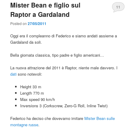
Mister Bean e figlio sul
11
Raptor a Gardaland
Posted on
27/05/2011
Oggi era il compleanno di Federico e siamo andati assieme a
Gardaland da soli.
Bella giornata classica, tipo padre e figlio americani…
La nuova attrazione del 2011 è Raptor, niente male davvero. I
dati
sono notevoli:
Height 33 m
Length 770 m
Max speed 90 km/h
Inversions 3 (Corkscrew, Zero-G Roll, Inline Twist)
Federico ha deciso che dovevamo imitare
Mister Bean sulle
montagne russe
.