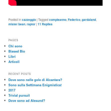
Posted in
cazzeggio
|
Tagged
compleanno
,
Federico
,
gardaland
,
mister bean
,
raptor
|
11
Replies
PAGES
Chi sono
Biased Bio
Libri
Articoli
RECENT POSTS
Dove sono nelle gole di Alcantara?
Sono sulla Settimana Enigmistica!
2017
Trivial pursuit
Dove sono ad Alesund?