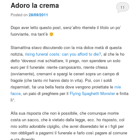
Adoro la crema
11
Posted on
28/09/2011
Dopo aver letto questo post, senz’altro riterrete il titolo un po’
fuorviante, ma tant’è
Stamattina stavo discutendo con la mia dolce metà di questa
notizia,
rising funeral costs: can you afford to die?
, al che le ho
detto “dovessi mai schiattare, ti prego, non spendere un solo
euro per il funerale: niente camposanto, niente chiesa
(ovviamente), cremami e spargi le ceneri sopra un campo di
fragole (che tanto mi hanno dato in vita). Poi, con i soldi
risparmiati, fai una bella festa dove vengono proiettate le
mie
facce
, un paio di preghiere per il
Flying Spaghetti Monster
e finita
lì”.
Alla sua risposta che non è possibile, che comunque morire
costa un sacco, che è vietato dalla legge, ecc. ho risposto, col
mio solito adorabile cipiglio, che avrei diseredato lei e i figli per
non obbligarli a pagarmi il funerale e farlo così pagare al comune
e via dicendo.