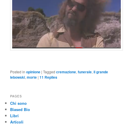
Posted in
opinione
|
Tagged
cremazione
,
funerale
,
il grande
lebowski
,
morte
|
11
Replies
PAGES
Chi sono
Biased Bio
Libri
Articoli