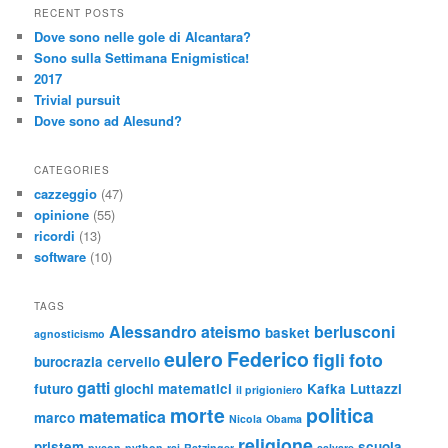
RECENT POSTS
Dove sono nelle gole di Alcantara?
Sono sulla Settimana Enigmistica!
2017
Trivial pursuit
Dove sono ad Alesund?
CATEGORIES
cazzeggio
(47)
opinione
(55)
ricordi
(13)
software
(10)
TAGS
Alessandro
ateismo
berlusconi
basket
agnosticismo
eulero
Federico
figli
foto
burocrazia
cervello
gatti
futuro
giochi matematici
Kafka
Luttazzi
il prigioniero
morte
politica
matematica
marco
Nicola
Obama
religione
pristem
scuola
pycon
python
rai
Ratzinger
salvare