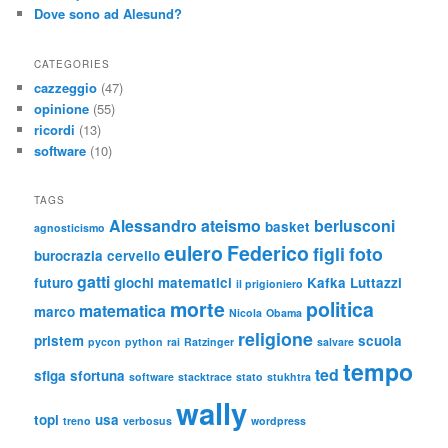
Dove sono ad Alesund?
CATEGORIES
cazzeggio
(47)
opinione
(55)
ricordi
(13)
software
(10)
TAGS
Alessandro
ateismo
berlusconi
basket
agnosticismo
eulero
Federico
figli
foto
burocrazia
cervello
gatti
futuro
giochi matematici
Kafka
Luttazzi
il prigioniero
morte
politica
matematica
marco
Nicola
Obama
religione
pristem
scuola
pycon
python
rai
Ratzinger
salvare
tempo
ted
sfiga
sfortuna
software
stacktrace
stato
stukhtra
wally
topi
usa
treno
verbosus
wordpress