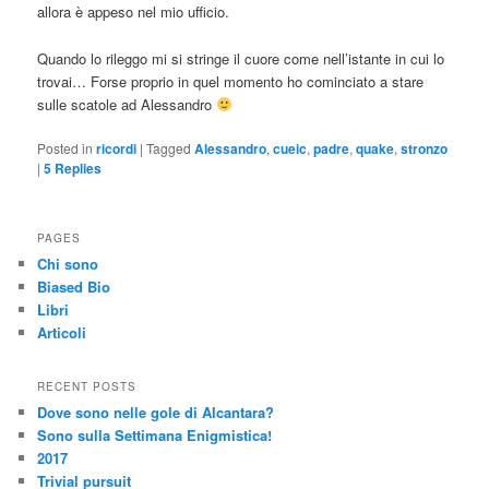
allora è appeso nel mio ufficio.
Quando lo rileggo mi si stringe il cuore come nell’istante in cui lo
trovai… Forse proprio in quel momento ho cominciato a stare
sulle scatole ad Alessandro
Posted in
ricordi
|
Tagged
Alessandro
,
cueic
,
padre
,
quake
,
stronzo
|
5
Replies
PAGES
Chi sono
Biased Bio
Libri
Articoli
RECENT POSTS
Dove sono nelle gole di Alcantara?
Sono sulla Settimana Enigmistica!
2017
Trivial pursuit