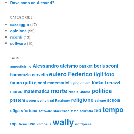
Dove sono ad Alesund?
CATEGORIES
cazzeggio
(47)
opinione
(55)
ricordi
(13)
software
(10)
TAGS
Alessandro
ateismo
berlusconi
basket
agnosticismo
eulero
Federico
figli
foto
burocrazia
cervello
gatti
futuro
giochi matematici
Kafka
Luttazzi
il prigioniero
morte
politica
matematica
marco
Nicola
Obama
religione
pristem
scuola
pycon
python
rai
Ratzinger
salvare
tempo
ted
sfiga
sfortuna
software
stacktrace
stato
stukhtra
wally
topi
usa
treno
verbosus
wordpress