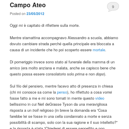
Campo Ateo
9
Posted on
23/05/2012
Oggi mi è capitato di riflettere sulla morte.
Mentre stamattina accompagnavo Alessandro a scuola, abbiamo
dovuto cambiare strada perché quella principale era bloccata a
causa di un incidente che ho poi scoperto essere
mortale
.
Di pomeriggio invece sono stato al funerale della mamma di un
amico (era molto anziana e malata, anche se capisco bene che
questo possa essere consolatorio solo
prima
e non
dopo
).
Sul filo del pensiero, mentre facevo atto di presenza in chiesa
(chi mi conosce sa come la
penso
), ho riflettuto a cosa vorrei
fosse fatto a me e mi sono tornati in mente questo
video
bellissimo in cui Neil deGrasse Tyson da una meravigliosa
risposta a un
troll
religioso (in breve la domanda era “Cosa
farebbe lei se fosse in una cella condannato a morte e senza
possibilità di scampo, solo con la sua ragione e il suo intelletto?”
e la risposta è stata “Chiederei di essere seppellito e non