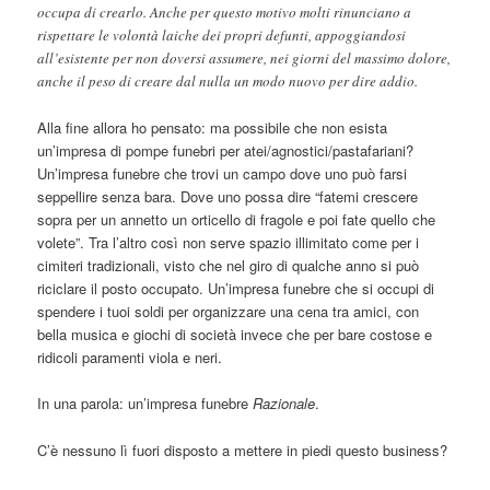
occupa di crearlo. Anche per questo motivo molti rinunciano a
rispettare le volontà laiche dei propri defunti, appoggiandosi
all’esistente per non doversi assumere, nei giorni del massimo dolore,
anche il peso di creare dal nulla un modo nuovo per dire addio.
Alla fine allora ho pensato: ma possibile che non esista
un’impresa di pompe funebri per atei/agnostici/pastafariani?
Un’impresa funebre che trovi un campo dove uno può farsi
seppellire senza bara. Dove uno possa dire “fatemi crescere
sopra per un annetto un orticello di fragole e poi fate quello che
volete”. Tra l’altro così non serve spazio illimitato come per i
cimiteri tradizionali, visto che nel giro di qualche anno si può
riciclare il posto occupato. Un’impresa funebre che si occupi di
spendere i tuoi soldi per organizzare una cena tra amici, con
bella musica e giochi di società invece che per bare costose e
ridicoli paramenti viola e neri.
In una parola: un’impresa funebre
Razionale
.
C’è nessuno lì fuori disposto a mettere in piedi questo business?