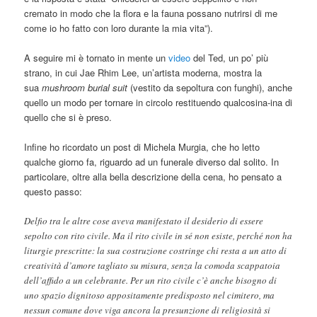
cremato in modo che la flora e la fauna possano nutrirsi di me
come io ho fatto con loro durante la mia vita”).
A seguire mi è tornato in mente un
video
del Ted, un po’ più
strano, in cui Jae Rhim Lee, un’artista moderna, mostra la
sua
mushroom burial suit
(vestito da sepoltura con funghi), anche
quello un modo per tornare in circolo restituendo qualcosina-ina di
quello che si è preso.
Infine ho ricordato un post di Michela Murgia, che ho letto
qualche giorno fa, riguardo ad un funerale diverso dal solito. In
particolare, oltre alla bella descrizione della cena, ho pensato a
questo passo:
Delfio tra le altre cose aveva manifestato il desiderio di essere
sepolto con rito civile. Ma il rito civile in sé non esiste, perché non ha
liturgie prescritte: la sua costruzione costringe chi resta a un atto di
creatività d’amore tagliato su misura, senza la comoda scappatoia
dell’affido a un celebrante. Per un rito civile c’è anche bisogno di
uno spazio dignitoso appositamente predisposto nel cimitero, ma
nessun comune dove viga ancora la presunzione di religiosità si