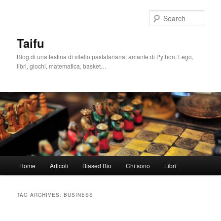
Skip
Skip
to
to
Sear
primary
secondary
content
content
Taifu
Blog di una testina di vitello pastafariana, amante di Python, Lego,
libri, giochi, matematica, basket…
Main
Home
Articoli
Biased Bio
Chi sono
Libri
menu
TAG ARCHIVES:
BUSINESS