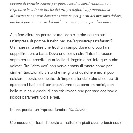
occupa di crearlo. Anche per questo motivo molti rinunciano a
rispettare le volontà laiche dei propri defunti, appoggiandosi
all’esistente per non doversi assumere, nei giorni del massimo dolore,
anche il peso di creare dal nulla un modo nuovo per dire addio.
Alla fine allora ho pensato: ma possibile che non esista
un’impresa di pompe funebri per atei/agnostici/pastafariani?
Un’impresa funebre che trovi un campo dove uno può farsi
seppellire senza bara. Dove uno possa dire “fatemi crescere
sopra per un annetto un orticello di fragole e poi fate quello che
volete”. Tra l’altro così non serve spazio illimitato come per i
cimiteri tradizionali, visto che nel giro di qualche anno si può
riciclare il posto occupato. Un’impresa funebre che si occupi di
spendere i tuoi soldi per organizzare una cena tra amici, con
bella musica e giochi di società invece che per bare costose e
ridicoli paramenti viola e neri.
In una parola: un’impresa funebre
Razionale
.
C’è nessuno lì fuori disposto a mettere in piedi questo business?