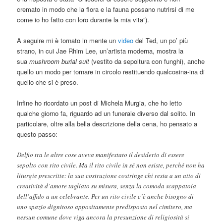
cremato in modo che la flora e la fauna possano nutrirsi di me
come io ho fatto con loro durante la mia vita”).
A seguire mi è tornato in mente un
video
del Ted, un po’ più
strano, in cui Jae Rhim Lee, un’artista moderna, mostra la
sua
mushroom burial suit
(vestito da sepoltura con funghi), anche
quello un modo per tornare in circolo restituendo qualcosina-ina di
quello che si è preso.
Infine ho ricordato un post di Michela Murgia, che ho letto
qualche giorno fa, riguardo ad un funerale diverso dal solito. In
particolare, oltre alla bella descrizione della cena, ho pensato a
questo passo:
Delfio tra le altre cose aveva manifestato il desiderio di essere
sepolto con rito civile. Ma il rito civile in sé non esiste, perché non ha
liturgie prescritte: la sua costruzione costringe chi resta a un atto di
creatività d’amore tagliato su misura, senza la comoda scappatoia
dell’affido a un celebrante. Per un rito civile c’è anche bisogno di
uno spazio dignitoso appositamente predisposto nel cimitero, ma
nessun comune dove viga ancora la presunzione di religiosità si