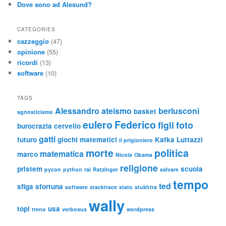
Dove sono ad Alesund?
CATEGORIES
cazzeggio
(47)
opinione
(55)
ricordi
(13)
software
(10)
TAGS
Alessandro
ateismo
berlusconi
basket
agnosticismo
eulero
Federico
figli
foto
burocrazia
cervello
gatti
futuro
giochi matematici
Kafka
Luttazzi
il prigioniero
morte
politica
matematica
marco
Nicola
Obama
religione
pristem
scuola
pycon
python
rai
Ratzinger
salvare
tempo
ted
sfiga
sfortuna
software
stacktrace
stato
stukhtra
wally
topi
usa
treno
verbosus
wordpress