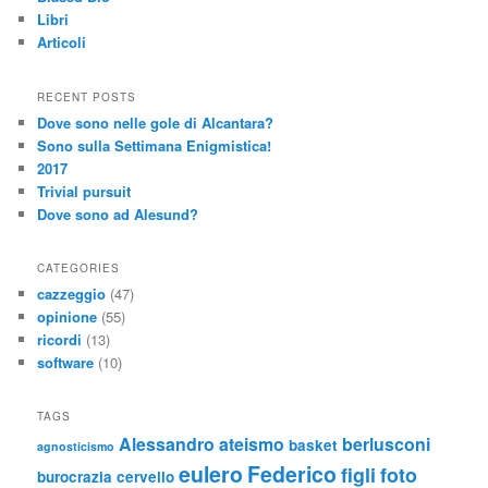
Libri
Articoli
RECENT POSTS
Dove sono nelle gole di Alcantara?
Sono sulla Settimana Enigmistica!
2017
Trivial pursuit
Dove sono ad Alesund?
CATEGORIES
cazzeggio
(47)
opinione
(55)
ricordi
(13)
software
(10)
TAGS
Alessandro
ateismo
berlusconi
basket
agnosticismo
eulero
Federico
figli
foto
burocrazia
cervello