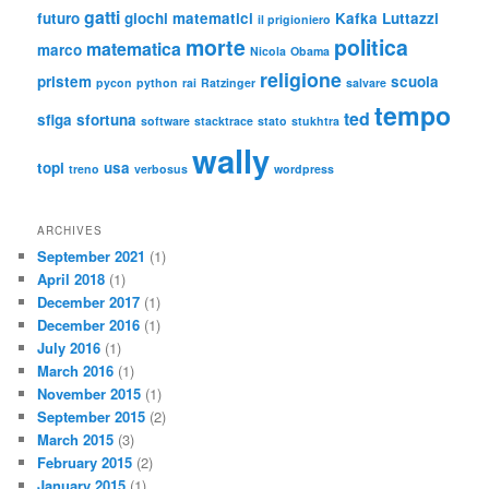
gatti
futuro
giochi matematici
Kafka
Luttazzi
il prigioniero
morte
politica
matematica
marco
Nicola
Obama
religione
pristem
scuola
pycon
python
rai
Ratzinger
salvare
tempo
ted
sfiga
sfortuna
software
stacktrace
stato
stukhtra
wally
topi
usa
treno
verbosus
wordpress
ARCHIVES
September 2021
(1)
April 2018
(1)
December 2017
(1)
December 2016
(1)
July 2016
(1)
March 2016
(1)
November 2015
(1)
September 2015
(2)
March 2015
(3)
February 2015
(2)
January 2015
(1)