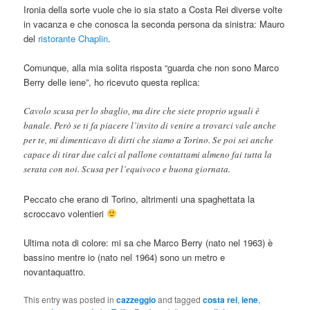
Ironia della sorte vuole che io sia stato a Costa Rei diverse volte
in vacanza e che conosca la seconda persona da sinistra: Mauro
del
ristorante Chaplin
.
Comunque, alla mia solita risposta “guarda che non sono Marco
Berry delle iene”, ho ricevuto questa replica:
Cavolo scusa per lo sbaglio, ma dire che siete proprio uguali è
banale. Però se ti fa piacere l’invito di venire a trovarci vale anche
per te, mi dimenticavo di dirti che siamo a Torino. Se poi sei anche
capace di tirar due calci al pallone contattami almeno fai tutta la
serata con noi. Scusa per l’equivoco e buona giornata.
Peccato che erano di Torino, altrimenti una spaghettata la
scroccavo volentieri
Ultima nota di colore: mi sa che Marco Berry (nato nel 1963) è
bassino mentre io (nato nel 1964) sono un metro e
novantaquattro.
This entry was posted in
cazzeggio
and tagged
costa rei
,
iene
,