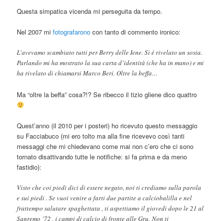
Questa simpatica vicenda mi perseguita da tempo.
Nel 2007 mi
fotografarono
con tanto di commento ironico:
L’avevamo scambiato tutti per Berry delle Iene. Si è rivelato un sosia.
Parlando mi ha mostrato la sua carta d’identità (che ha in mano) e mi
ha rivelato di chiamarsi Marco Beri. Oltre la beffa…
Ma “oltre la beffa” cosa?!? Se ribecco il tizio gliene dico quattro
Quest’anno (il 2010 per i posteri) ho ricevuto questo messaggio
su Facciabuco (mi ero tolto ma alla fine ricevevo così tanti
messaggi che mi chiedevano come mai non c’ero che ci sono
tornato disattivando tutte le notifiche: si fa prima e da meno
fastidio):
Visto che coi piedi dici di essere negato, noi ti crediamo sulla parola
e sui piedi . Se vuoi venire a farti due partite a calciobalilla e nel
frattempo salutare spaghettata , ti aspettiamo il giovedi dopo le 21 al
Sanremo ’72 , i campi di calcio di fronte alle Gru. Non ti